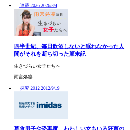
連載
2026
2026/
8/4
四半世紀、毎日飲酒しないと眠れなかった人
間がそれを断ち切った顛末記
生きづらい女子たちへ
雨宮処凛
探究
2012
2012/
9/19
草食男子や恐妻家、わわしい女もいる狂言の