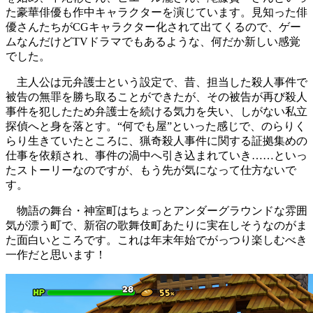
た豪華俳優も作中キャラクターを演じています。見知った俳
優さんたちがCGキャラクター化されて出てくるので、ゲー
ムなんだけどTVドラマでもあるような、何だか新しい感覚
でした。
主人公は元弁護士という設定で、昔、担当した殺人事件で
被告の無罪を勝ち取ることができたが、その被告が再び殺人
事件を犯したため弁護士を続ける気力を失い、しがない私立
探偵へと身を落とす。“何でも屋”といった感じで、のらりく
らり生きていたところに、猟奇殺人事件に関する証拠集めの
仕事を依頼され、事件の渦中へ引き込まれていき……といっ
たストーリーなのですが、もう先が気になって仕方ないで
す。
物語の舞台・神室町はちょっとアンダーグラウンドな雰囲
気が漂う町で、新宿の歌舞伎町あたりに実在しそうなのがま
た面白いところです。これは年末年始でがっつり楽しむべき
一作だと思います！