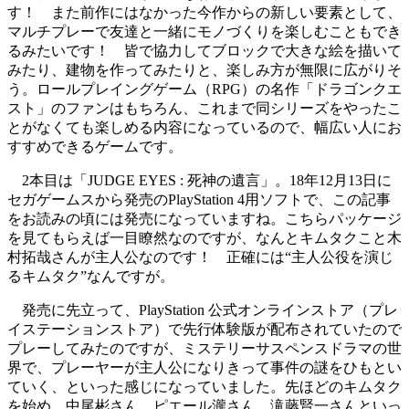
す！ また前作にはなかった今作からの新しい要素として、
マルチプレーで友達と一緒にモノづくりを楽しむこともでき
るみたいです！ 皆で協力してブロックで大きな絵を描いて
みたり、建物を作ってみたりと、楽しみ方が無限に広がりそ
う。ロールプレイングゲーム（RPG）の名作「ドラゴンクエ
スト」のファンはもちろん、これまで同シリーズをやったこ
とがなくても楽しめる内容になっているので、幅広い人にお
すすめできるゲームです。
2本目は「JUDGE EYES : 死神の遺言」。18年12月13日に
セガゲームスから発売のPlayStation 4用ソフトで、この記事
をお読みの頃には発売になっていますね。こちらパッケージ
を見てもらえば一目瞭然なのですが、なんとキムタクこと木
村拓哉さんが主人公なのです！ 正確には“主人公役を演じ
るキムタク”なんですが。
発売に先立って、PlayStation 公式オンラインストア（プレ
イステーションストア）で先行体験版が配布されていたので
プレーしてみたのですが、ミステリーサスペンスドラマの世
界で、プレーヤーが主人公になりきって事件の謎をひもとい
ていく、といった感じになっていました。先ほどのキムタク
を始め、中尾彬さん、ピエール瀧さん、滝藤賢一さんといっ