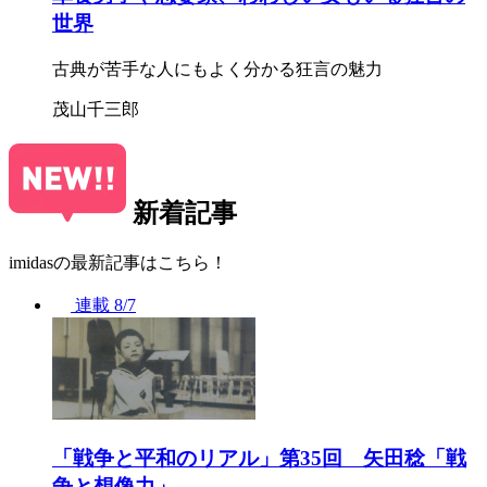
世界
古典が苦手な人にもよく分かる狂言の魅力
茂山千三郎
新着記事
imidasの最新記事はこちら！
連載
8/7
「戦争と平和のリアル」第35回 矢田稔「戦
争と想像力」