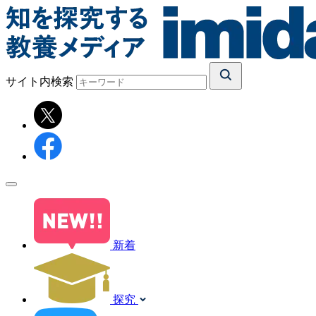
サイト内検索
新着
探究