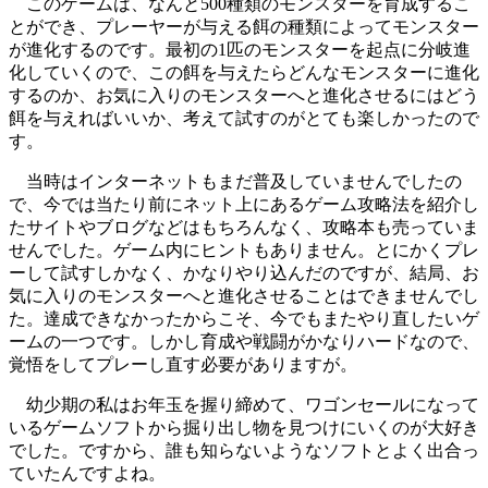
このゲームは、なんと500種類のモンスターを育成するこ
とができ、プレーヤーが与える餌の種類によってモンスター
が進化するのです。最初の1匹のモンスターを起点に分岐進
化していくので、この餌を与えたらどんなモンスターに進化
するのか、お気に入りのモンスターへと進化させるにはどう
餌を与えればいいか、考えて試すのがとても楽しかったので
す。
当時はインターネットもまだ普及していませんでしたの
で、今では当たり前にネット上にあるゲーム攻略法を紹介し
たサイトやブログなどはもちろんなく、攻略本も売っていま
せんでした。ゲーム内にヒントもありません。とにかくプレ
ーして試すしかなく、かなりやり込んだのですが、結局、お
気に入りのモンスターへと進化させることはできませんでし
た。達成できなかったからこそ、今でもまたやり直したいゲ
ームの一つです。しかし育成や戦闘がかなりハードなので、
覚悟をしてプレーし直す必要がありますが。
幼少期の私はお年玉を握り締めて、ワゴンセールになって
いるゲームソフトから掘り出し物を見つけにいくのが大好き
でした。ですから、誰も知らないようなソフトとよく出合っ
ていたんですよね。