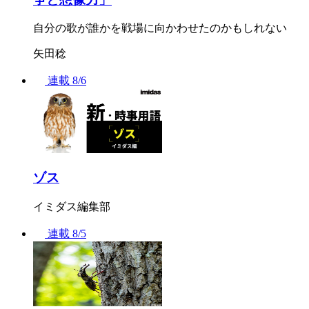
自分の歌が誰かを戦場に向かわせたのかもしれない
矢田稔
連載
8/6
ゾス
イミダス編集部
連載
8/5