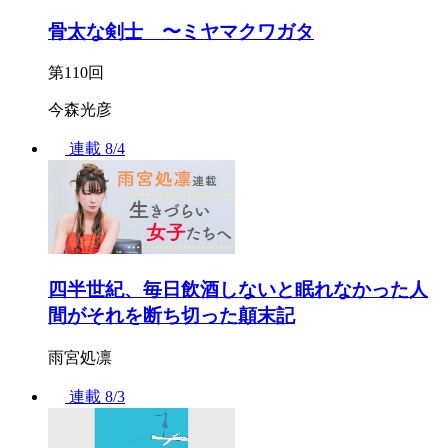
骨太な剣士 〜ミヤマクワガタ
第110回
今森光彦
連載
8/4
四半世紀、毎日飲酒しないと眠れなかった人
間がそれを断ち切った顛末記
雨宮処凛
連載
8/3