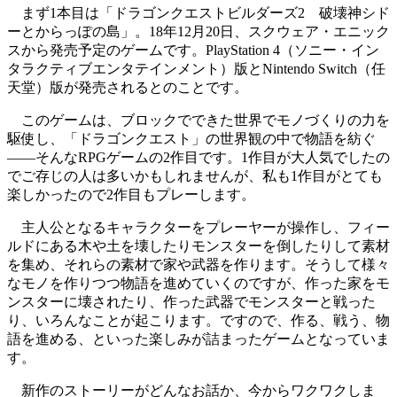
まず1本目は「ドラゴンクエストビルダーズ2 破壊神シド
ーとからっぽの島」。18年12月20日、スクウェア・エニック
スから発売予定のゲームです。PlayStation 4（ソニー・イン
タラクティブエンタテインメント）版とNintendo Switch（任
天堂）版が発売されるとのことです。
このゲームは、ブロックでできた世界でモノづくりの力を
駆使し、「ドラゴンクエスト」の世界観の中で物語を紡ぐ
――そんなRPGゲームの2作目です。1作目が大人気でしたの
でご存じの人は多いかもしれませんが、私も1作目がとても
楽しかったので2作目もプレーします。
主人公となるキャラクターをプレーヤーが操作し、フィー
ルドにある木や土を壊したりモンスターを倒したりして素材
を集め、それらの素材で家や武器を作ります。そうして様々
なモノを作りつつ物語を進めていくのですが、作った家をモ
ンスターに壊されたり、作った武器でモンスターと戦った
り、いろんなことが起こります。ですので、作る、戦う、物
語を進める、といった楽しみが詰まったゲームとなっていま
す。
新作のストーリーがどんなお話か、今からワクワクしま