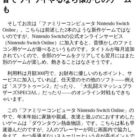
も
そしてお次は「ファミリーコンピュータ Nintendo Switch
Online」。こちらは前述した2本のような新作ゲームではな
いのですが、Nintendo Switchの公式オンラインサービス
（Nintendo Switch Online）に加入すると、昔懐かしのファミ
コン用ゲームが遊べるというものです。タイトルが毎月追加
されていくので、全部のゲームをクリアしても翌月にはまた
別のゲームが楽しめ、飽きることはなさそうです。
利用料は月額300円で、お財布に優しいのもポイント。サ
ービスに加入していれば、任天堂のその他のソフト――例え
ば「スプラトゥーン2」だったり、「大乱闘スマッシュブラ
ザーズSPECIAL」だったり――のオンライン対戦もできち
ゃいます。
この「ファミリーコンピュータ Nintendo Switch Online」の
中で、年末年始に家族や親戚、友達と遊ぶのにおすすめした
いゲームは「ダウンタウン熱血物語」です。こちらは私も早
速遊んだのですが、2人のプレーヤーが同じ画面内で協力し
合えて、かつ長過ぎないストーリーという点が高ポイントで