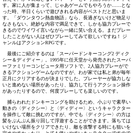
す。家に人が集まって、じゃあゲームでもやろうか……とな
った時、半日くらいで遊びきれる内容がベストだと思いま
す。「ダウンタウン熱血物語」なら、長過ぎないけど物足り
なさもない。絶妙な内容で満足できて、しかも協力プレーで
きるのでワイワイ言いながら一緒に笑い合える。まだプレー
したことがない人はぜひプレーしてみて欲しいですね！ ジ
ャンルはアクションRPGです。
最後にご紹介するのは「スーパードンキーコング2 ディク
シー＆ディディー」。1995年に任天堂から発売されたスーパ
ーファミリーコンピュータ用ソフトで、2人協力プレーがで
きるアクションゲームなのですが、わが家では私と弟が毎年
正月にクリアするのが決まりでした。プレーヤーが協力しな
いと進めない場所があったり、協力して行うアクション操作
があったりするので、何度プレーしても楽しいのです。
捕らわれたドンキーコングを助けるため、小ぶりで素早い
動きの〈ディクシー〉と〈ディディー〉というキャラクター
を操作して敵に挑むのですが、中でも〈ディクシー〉の方は
髪をぶんぶん振り回して浮遊することができます。落ちては
いけない場所をクリアできたり、敵を攻撃する時にも狙いを