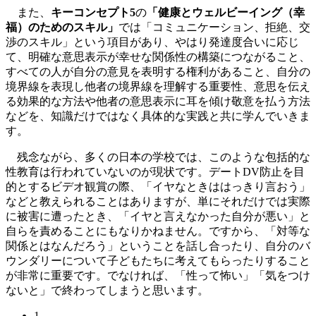
また、
キーコンセプト5
の
「健康とウェルビーイング（幸
福）のためのスキル」
では「コミュニケーション、拒絶、交
渉のスキル」という項目があり、やはり発達度合いに応じ
て、明確な意思表示が幸せな関係性の構築につながること、
すべての人が自分の意見を表明する権利があること、自分の
境界線を表現し他者の境界線を理解する重要性、意思を伝え
る効果的な方法や他者の意思表示に耳を傾け敬意を払う方法
などを、知識だけではなく具体的な実践と共に学んでいきま
す。
残念ながら、多くの日本の学校では、このような包括的な
性教育は行われていないのが現状です。デートDV防止を目
的とするビデオ観賞の際、「イヤなときははっきり言おう」
などと教えられることはありますが、単にそれだけでは実際
に被害に遭ったとき、「イヤと言えなかった自分が悪い」と
自らを責めることにもなりかねません。ですから、「対等な
関係とはなんだろう」ということを話し合ったり、自分のバ
ウンダリーについて子どもたちに考えてもらったりすること
が非常に重要です。でなければ、「性って怖い」「気をつけ
ないと」で終わってしまうと思います。
1