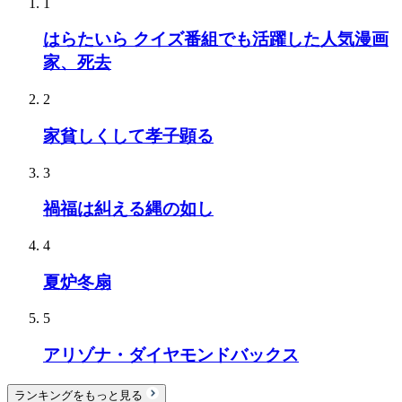
1
はらたいら クイズ番組でも活躍した人気漫画
家、死去
2
家貧しくして孝子顕る
3
禍福は糾える縄の如し
4
夏炉冬扇
5
アリゾナ・ダイヤモンドバックス
ランキングをもっと見る