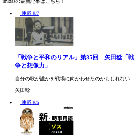
imidasの最新記事はこちら！
連載
8/7
「戦争と平和のリアル」第35回 矢田稔「戦
争と想像力」
自分の歌が誰かを戦場に向かわせたのかもしれない
矢田稔
連載
8/6