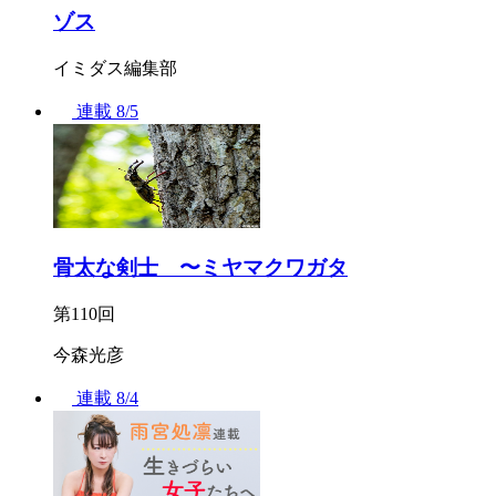
ゾス
イミダス編集部
連載
8/5
骨太な剣士 〜ミヤマクワガタ
第110回
今森光彦
連載
8/4