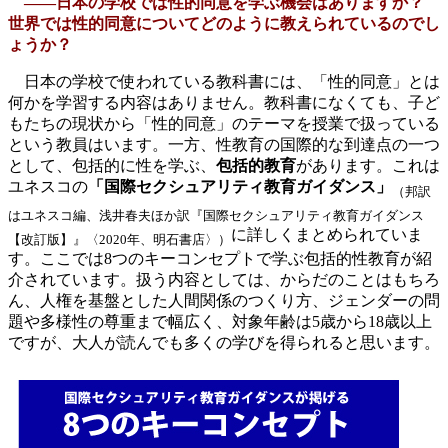
――日本の学校では性的同意を学ぶ機会はありますか？
世界では性的同意についてどのように教えられているのでし
ょうか？
日本の学校で使われている教科書には、「性的同意」とは
何かを学習する内容はありません。教科書になくても、子ど
もたちの現状から「性的同意」のテーマを授業で扱っている
という教員はいます。一方、性教育の国際的な到達点の一つ
として、包括的に性を学ぶ、
包括的教育
があります。これは
ユネスコの
「国際セクシュアリティ教育ガイダンス」
（邦訳
はユネスコ編、浅井春夫ほか訳『国際セクシュアリティ教育ガイダンス
に詳しくまとめられていま
【改訂版】』〈2020年、明石書店〉）
す。ここでは8つのキーコンセプトで学ぶ包括的性教育が紹
介されています。扱う内容としては、からだのことはもちろ
ん、人権を基盤とした人間関係のつくり方、ジェンダーの問
題や多様性の尊重まで幅広く、対象年齢は5歳から18歳以上
ですが、大人が読んでも多くの学びを得られると思います。