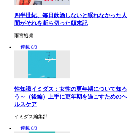
四半世紀、毎日飲酒しないと眠れなかった人
間がそれを断ち切った顛末記
雨宮処凛
連載
8/3
性知識イミダス：女性の更年期について知ろ
う～（後編）上手に更年期を過ごすためのヘ
ルスケア
イミダス編集部
連載
8/3