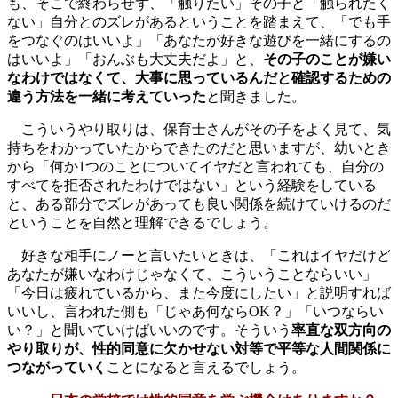
も、そこで終わらせず、「触りたい」その子と「触られたく
ない」自分とのズレがあるということを踏まえて、「でも手
をつなぐのはいいよ」「あなたが好きな遊びを一緒にするの
はいいよ」「おんぶも大丈夫だよ」と、
その子のことが嫌い
なわけではなくて、大事に思っているんだと確認するための
違う方法を一緒に考えていった
と聞きました。
こういうやり取りは、保育士さんがその子をよく見て、気
持ちをわかっていたからできたのだと思いますが、幼いとき
から「何か1つのことについてイヤだと言われても、自分の
すべてを拒否されたわけではない」という経験をしている
と、ある部分でズレがあっても良い関係を続けていけるのだ
ということを自然と理解できるでしょう。
好きな相手にノーと言いたいときは、「これはイヤだけど
あなたが嫌いなわけじゃなくて、こういうことならいい」
「今日は疲れているから、また今度にしたい」と説明すれば
いいし、言われた側も「じゃあ何ならOK？」「いつならい
い？」と聞いていけばいいのです。そういう
率直な双方向の
やり取りが、性的同意に欠かせない対等で平等な人間関係に
つながっていく
ことになると言えるでしょう。