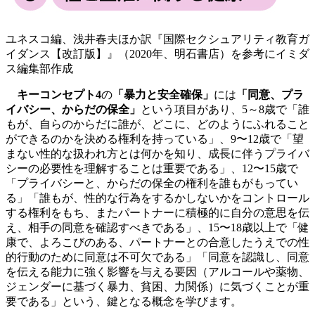
ユネスコ編、浅井春夫ほか訳『国際セクシュアリティ教育ガ
イダンス【改訂版】』（2020年、明石書店）を参考にイミダ
ス編集部作成
キーコンセプト4
の
「暴力と安全確保」
には
「同意、プラ
イバシー、からだの保全」
という項目があり、5～8歳で「誰
もが、自らのからだに誰が、どこに、どのようにふれること
ができるのかを決める権利を持っている」、9〜12歳で「望
まない性的な扱われ方とは何かを知り、成長に伴うプライバ
シーの必要性を理解することは重要である」、12〜15歳で
「プライバシーと、からだの保全の権利を誰もがもってい
る」「誰もが、性的な行為をするかしないかをコントロール
する権利をもち、またパートナーに積極的に自分の意思を伝
え、相手の同意を確認すべきである」、15〜18歳以上で「健
康で、よろこびのある、パートナーとの合意したうえでの性
的行動のために同意は不可欠である」「同意を認識し、同意
を伝える能力に強く影響を与える要因（アルコールや薬物、
ジェンダーに基づく暴力、貧困、力関係）に気づくことが重
要である」という、鍵となる概念を学びます。