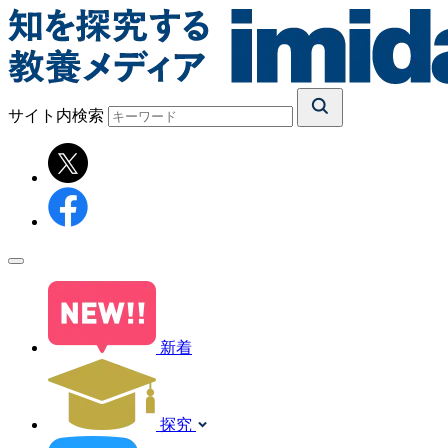
サイト内検索
新着
探究