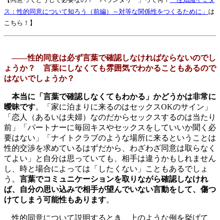
【同意ってどうして必要なの？「バウンダリー」って何？
「性知識イミダ
ス：性的同意について知ろう（前編）～対等な関係性をつくるために」
は
こちら！】
――性的同意は必ず言葉で確認しなければならないのでし
ょうか？ 言葉にしなくても雰囲気でわかることもあるので
はないでしょうか？
本当に「言葉で確認しなくてもわかる」かどうかは非常に
曖昧です
。「家に泊まりに来るのはセックスOKのサイン」
「恋人（あるいは夫婦）なのだからセックスするのは当たり
前」「パートナーに毎回キスやセックスをしていいか聞く必
要はない」「ナイトクラブのような場所に来るということは
性的交渉を求めているはずだから、わざわざ同意は取らなく
てよい」と自分は思っていても、相手は違うかもしれません
し、時と場合によっては「したくない」こともあるでしょ
う。
言葉でコミュニケーションを取りながら確認しなけれ
ば、自分の思い込みで相手が望んでいない言動をして、傷つ
けてしまう可能性もあります
。
性的同意について説明するとき、上のような例を挙げて