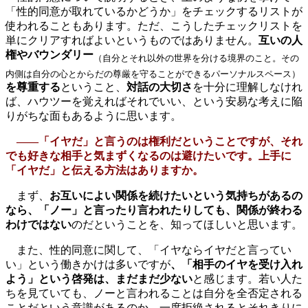
「性的同意が取れているかどうか」をチェックするリストが
使われることもあります。ただ、こうしたチェックリストを
単にクリアすればよいというものではありません。
互いの人
権やバウンダリー
（自分とそれ以外の世界を分ける境界のこと。その
内側は自分の心とからだの尊厳を守ることができるパーソナルスペース）
を尊重する
ということ、
対話の大切さ
を十分に理解しなけれ
ば、ハウツーを覚えればそれでいい、という安易な考えに陥
りがちな面もあるように思います。
――「イヤだ」と言うのは権利だということですが、それ
でも好きな相手と気まずくなるのは避けたいです。上手に
「イヤだ」と伝える方法はありますか。
まず、
お互いによい関係を続けたいという気持ちがあるの
なら、「ノー」と言ったり言われたりしても、関係が終わる
わけではない
のだということを、知ってほしいと思います。
また、性的同意に関して、「イヤならイヤだと言ってい
い」という働きかけは多いですが
、「相手のイヤを受け入れ
よう」という啓発は、まだまだ少ない
と感じます。若い人た
ちを見ていても、ノーと言われることは自分を全否定される
ことだという意識があるのか、一度拒絶されるとそれきりに