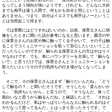
なってしまう傾向が強いようです。けれども、どんなに大好
きでも相手は違う人間で、何もかも自分と同じということは
ありません。つまり、自分はイエスでも相手はノーというこ
とは当然起こり得ます。
では実際にはどうすればいいのか。以前、保育士さんに研
修をしたときに聞いた話が参考になると思います。園児の中
に保育士さんのお尻や胸に触ってくる子がいて、その子は触
ることでコミュニケーションを取って安心したいということ
だったらしいのですが、触られる保育士さんの方はやはりイ
ヤなわけです。でも、単にバウンダリーを主張して「触らな
いで」と言うだけでは、保育士さんとコミュニケーションを
取りたいというその子の気持ちの行き場がなくなってしま
う。
そこで、その保育士さんはまず「触りたいんだね」「どう
して触るの？」と聞いたそうです。そうしたら「柔らかいか
ら」「気持ちいいから」と言うので、「そうなんだ、体って
面白いなと思うから触るんだね」と確認した上で、「それは
わかるんだけど、私はやっぱりいろんな人に触られるのはイ
ヤだなって思ってるんだ」とはっきり言ったそうです。で