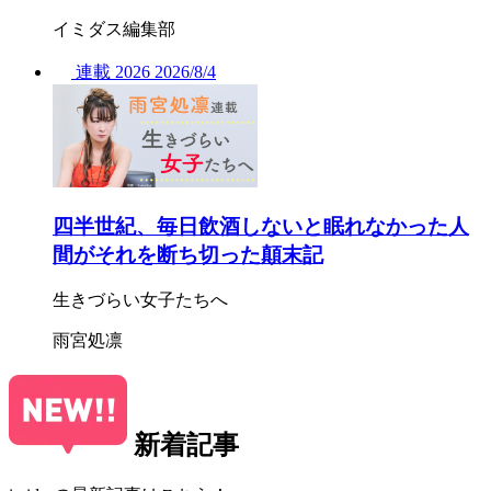
イミダス編集部
連載
2026
2026/
8/4
四半世紀、毎日飲酒しないと眠れなかった人
間がそれを断ち切った顛末記
生きづらい女子たちへ
雨宮処凛
新着記事