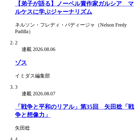
【弟子が語る】ノーベル賞作家ガルシア゠マ
ルケスに学ぶジャーナリズム
ネルソン・フレディ・パディージャ（Nelson Fredy
Padilla）
2
連載
2026.08.06
ゾス
イミダス編集部
3
連載
2026.08.07
「戦争と平和のリアル」第35回 矢田稔「戦
争と想像力」
矢田稔
4