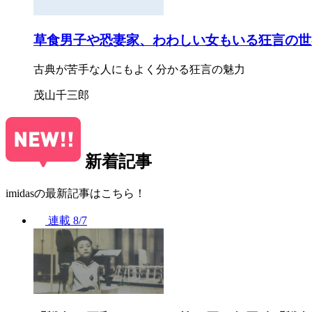
草食男子や恐妻家、わわしい女もいる狂言の世
古典が苦手な人にもよく分かる狂言の魅力
茂山千三郎
新着記事
imidasの最新記事はこちら！
連載
8/7