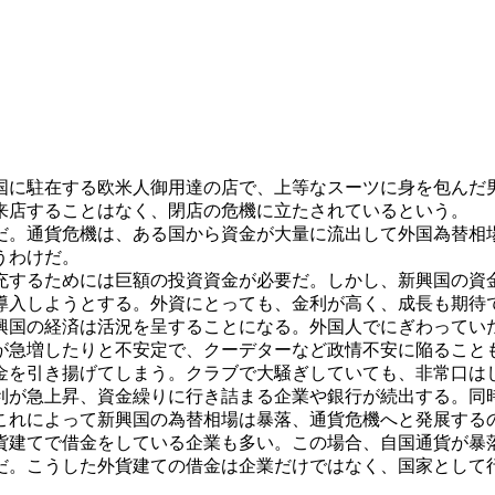
に駐在する欧米人御用達の店で、上等なスーツに身を包んだ
来店することはなく、閉店の危機に立たされているという。
。通貨危機は、ある国から資金が大量に流出して外国為替相
うわけだ。
するためには巨額の投資資金が必要だ。しかし、新興国の資
導入しようとする。外資にとっても、金利が高く、成長も期待
興国の経済は活況を呈することになる。外国人でにぎわってい
急増したりと不安定で、クーデターなど政情不安に陥ること
金を引き揚げてしまう。クラブで大騒ぎしていても、非常口は
が急上昇、資金繰りに行き詰まる企業や銀行が続出する。同
これによって新興国の為替相場は暴落、通貨危機へと発展する
建てで借金をしている企業も多い。この場合、自国通貨が暴落
のだ。こうした外貨建ての借金は企業だけではなく、国家として