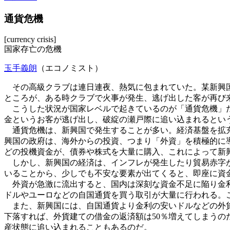
通貨危機
[currency crisis]
国家存亡の危機
玉手義朗
（エコノミスト）
その高級クラブは連日連夜、熱気に包まれていた。某新興国
ところが、ある時クラブで火事が発生、逃げ出した客が再び
こうした状況が国家レベルで起きているのが「通貨危機」だ
金というお客が逃げ出し、破綻の瀬戸際に追い込まれるとい
通貨危機は、新興国で発生することが多い。経済基盤を拡充
興国の政府は、海外からの投資、つまり「外資」を積極的に
どの投機資金が、債券や株式を大量に購入、これによって新
しかし、新興国の経済は、インフレが発生したり貿易赤字が
いることから、少しでも不安な要素が出てくると、即座に資
外資が急激に流出すると、国内は深刻な資金不足に陥り金利
ドルやユーロなどの自国通貨を買う取引が大量に行われる。
また、新興国には、自国通貨より金利の安いドルなどの外貨
下落すれば、外貨建ての借金の返済額は50％増えてしまう
産状態に追い込まれることもあるのだ。