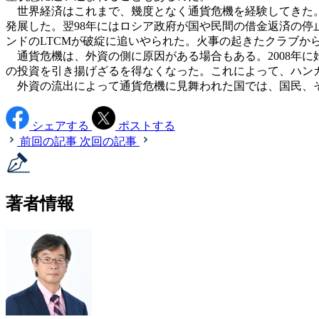
世界経済はこれまで、幾度となく通貨危機を経験してきた。
発展した。翌98年にはロシア政府が国や民間の借金返済の停
ンドのLTCMが破綻に追いやられた。火事の起きたクラブか
通貨危機は、外資の側に原因がある場合もある。2008年
の投資を引き揚げざるを得なくなった。これによって、ハン
外資の流出によって通貨危機に見舞われた国では、国民、そ
シェアする
ポストする
前回の記事
次回の記事
著者情報