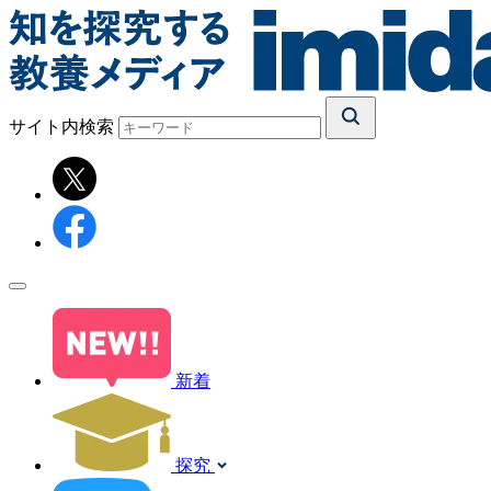
サイト内検索
新着
探究