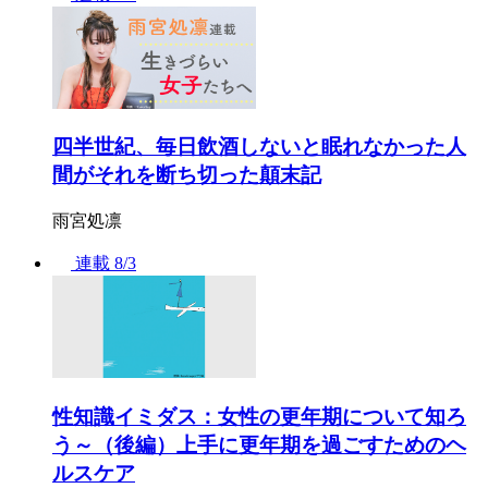
四半世紀、毎日飲酒しないと眠れなかった人
間がそれを断ち切った顛末記
雨宮処凛
連載
8/3
性知識イミダス：女性の更年期について知ろ
う～（後編）上手に更年期を過ごすためのヘ
ルスケア