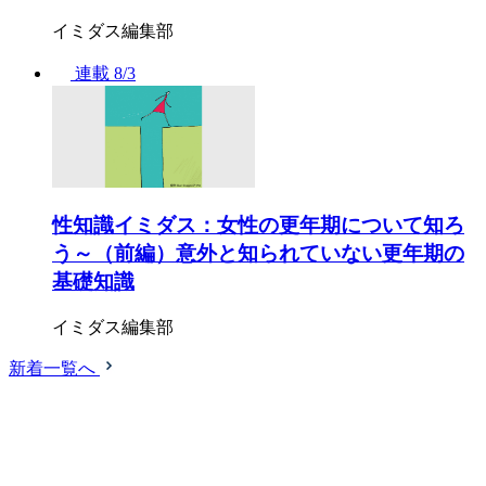
イミダス編集部
連載
8/3
性知識イミダス：女性の更年期について知ろ
う～（前編）意外と知られていない更年期の
基礎知識
イミダス編集部
新着一覧へ