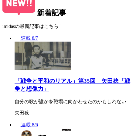
新着記事
imidasの最新記事はこちら！
連載
8/7
「戦争と平和のリアル」第35回 矢田稔「戦
争と想像力」
自分の歌が誰かを戦場に向かわせたのかもしれない
矢田稔
連載
8/6