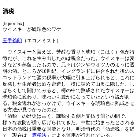
酒税
[liquor tax]
ウイスキーが琥珀色のワケ
玉手義朗
（エコノミスト）
ウイスキーと言えば、芳醇な香りと琥珀（こはく）色が特
徴だが、これを生み出したのは税金だった。ウイスキーは麦
芽などを蒸留したもので、元々はジンやウオツカのように透
明の酒。ところが18世紀、イングランドに併合された後のス
コットランドで酒の税率が大幅に引き上げられると、これに
反発した生産者は酒を密造し、樽に詰めて山奥に隠した。し
ばらくして開けてみると、樽の中で熟成されたウイスキーは
琥珀色に変わり、味わいも豊かになっていたという説があ
る。税金逃れがきっかけで、ウイスキーを琥珀色に熟成させ
る方法が見つかったのだ。
「酒税」の歴史は古く、課税する側と支払う側との間で、
様々な攻防が繰り広げられてきた。中世に始まったとされる
日本の酒税は重要な財源となり、明治時代の「酒造税」を経
て、現在は「
酒税法
」による運用が行われている。