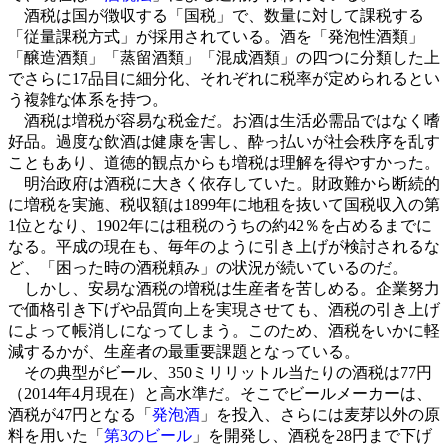
酒税は国が徴収する「国税」で、数量に対して課税する
「従量課税方式」が採用されている。酒を「発泡性酒類」
「醸造酒類」「蒸留酒類」「混成酒類」の四つに分類した上
でさらに17品目に細分化、それぞれに税率が定められるとい
う複雑な体系を持つ。
酒税は増税が容易な税金だ。お酒は生活必需品ではなく嗜
好品。過度な飲酒は健康を害し、酔っ払いが社会秩序を乱す
こともあり、道徳的観点からも増税は理解を得やすかった。
明治政府は酒税に大きく依存していた。財政難から断続的
に増税を実施、税収額は1899年に地租を抜いて国税収入の第
1位となり、1902年には租税のうちの約42％を占めるまでに
なる。平成の現在も、毎年のように引き上げが検討されるな
ど、「困った時の酒税頼み」の状況が続いているのだ。
しかし、安易な酒税の増税は生産者を苦しめる。企業努力
で価格引き下げや品質向上を実現させても、酒税の引き上げ
によって帳消しになってしまう。このため、酒税をいかに軽
減するかが、生産者の最重要課題となっている。
その典型がビール、350ミリリットル当たりの酒税は77円
（2014年4月現在）と高水準だ。そこでビールメーカーは、
酒税が47円となる「
発泡酒
」を投入、さらには麦芽以外の原
料を用いた「
第3のビール
」を開発し、酒税を28円まで下げ