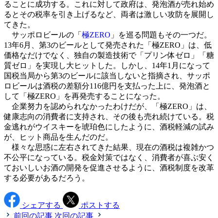
ることに成功する。これに対して政府は、発泡酒が売れ始め
るとその税率を引き上げるなど、両者は激しい攻防を展開し
てきた。
サッポロビールの「
極ZERO
」を巡る問題もその一つだ。
13年6月、第3のビールとして発売された「極ZERO」は、低
価格なだけでなく、独自の製造技術で「プリン体ゼロ」「糖
質ゼロ」を実現し大ヒットした。しかし、14年1月になって
国税当局から第3のビールに該当しないと指摘され、サッポ
ロビールは酒税の差額分116億円を支払った上に、発泡酒と
して「極ZERO」を再発売することになった。
企業努力を認められなかったわけだが、「極ZERO」は、
健康志向の消費者に支持され、その後も売れ続けている。税
金逃れがウイスキーを琥珀色にしたように、酒税軽減の試み
が、ヒット商品を生んだのだ。
様々な思惑に左右されてきた結果、現在の酒税は複雑かつ
不公平になっている。税金対策ではなく、消費者が喜ぶ安く
ておいしいお酒の開発を促進させるように、酒税制度を改革
する必要があるだろう。
シェアする
ポストする
前回の記事
次回の記事