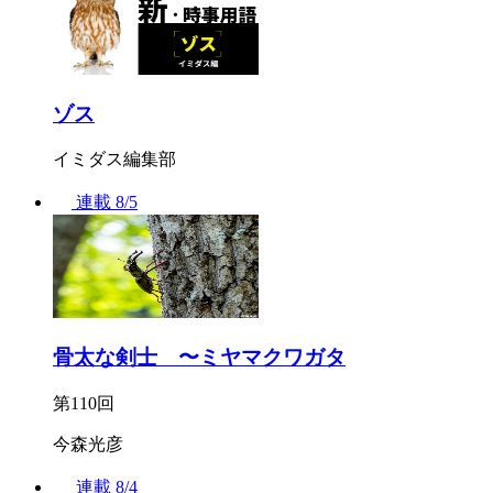
ゾス
イミダス編集部
連載
8/5
骨太な剣士 〜ミヤマクワガタ
第110回
今森光彦
連載
8/4