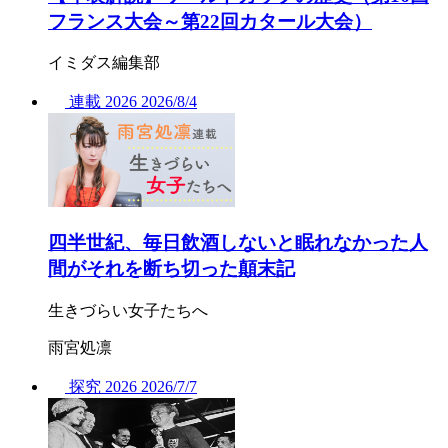
フランス大会～第22回カタール大会）
イミダス編集部
連載
2026
2026/
8/4
四半世紀、毎日飲酒しないと眠れなかった人
間がそれを断ち切った顛末記
生きづらい女子たちへ
雨宮処凛
探究
2026
2026/
7/7