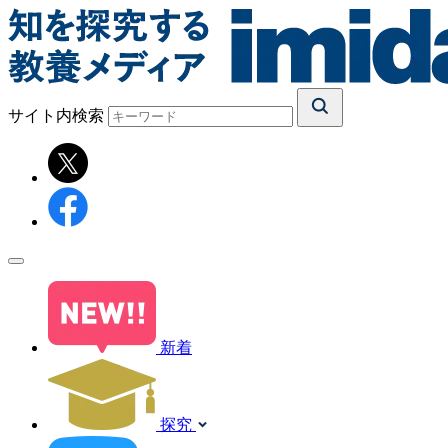
サイト内検索
新着
探究