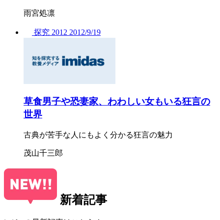
雨宮処凛
探究
2012
2012/
9/19
草食男子や恐妻家、わわしい女もいる狂言の
世界
古典が苦手な人にもよく分かる狂言の魅力
茂山千三郎
新着記事