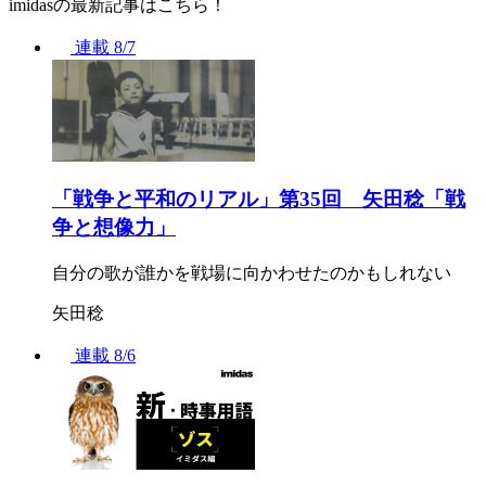
imidasの最新記事はこちら！
連載
8/7
「戦争と平和のリアル」第35回 矢田稔「戦
争と想像力」
自分の歌が誰かを戦場に向かわせたのかもしれない
矢田稔
連載
8/6