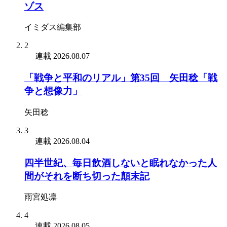
ゾス
イミダス編集部
2
連載
2026.08.07
「戦争と平和のリアル」第35回 矢田稔「戦
争と想像力」
矢田稔
3
連載
2026.08.04
四半世紀、毎日飲酒しないと眠れなかった人
間がそれを断ち切った顛末記
雨宮処凛
4
連載
2026.08.05