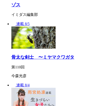
ゾス
イミダス編集部
連載
8/5
骨太な剣士 〜ミヤマクワガタ
第110回
今森光彦
連載
8/4