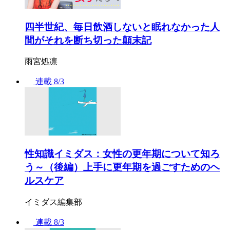
四半世紀、毎日飲酒しないと眠れなかった人
間がそれを断ち切った顛末記
雨宮処凛
連載
8/3
性知識イミダス：女性の更年期について知ろ
う～（後編）上手に更年期を過ごすためのヘ
ルスケア
イミダス編集部
連載
8/3