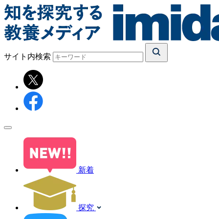
サイト内検索
新着
探究