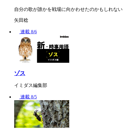
自分の歌が誰かを戦場に向かわせたのかもしれない
矢田稔
連載
8/6
ゾス
イミダス編集部
連載
8/5