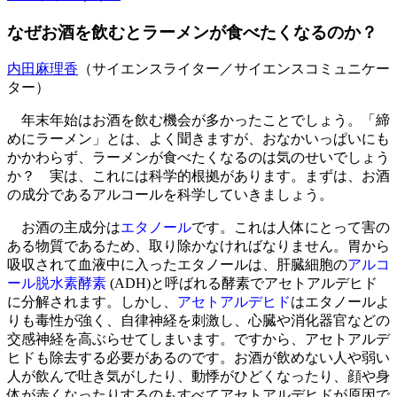
なぜお酒を飲むとラーメンが食べたくなるのか？
内田麻理香
（サイエンスライター／サイエンスコミュニケー
ター）
年末年始はお酒を飲む機会が多かったことでしょう。「締
めにラーメン」とは、よく聞きますが、おなかいっぱいにも
かかわらず、ラーメンが食べたくなるのは気のせいでしょう
か？ 実は、これには科学的根拠があります。まずは、お酒
の成分であるアルコールを科学していきましょう。
お酒の主成分は
エタノール
です。これは人体にとって害の
ある物質であるため、取り除かなければなりません。胃から
吸収されて血液中に入ったエタノールは、肝臓細胞の
アルコ
ール脱水素酵素
(ADH)と呼ばれる酵素でアセトアルデヒド
に分解されます。しかし、
アセトアルデヒド
はエタノールよ
りも毒性が強く、自律神経を刺激し、心臓や消化器官などの
交感神経を高ぶらせてしまいます。ですから、アセトアルデ
ヒドも除去する必要があるのです。お酒が飲めない人や弱い
人が飲んで吐き気がしたり、動悸がひどくなったり、顔や身
体が赤くなったりするのもすべてアセトアルデヒドが原因で