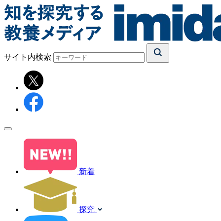
サイト内検索
新着
探究