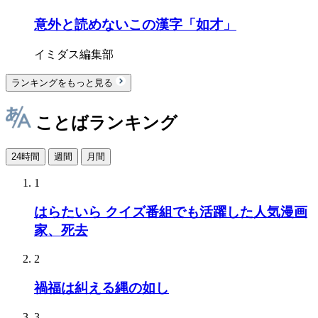
意外と読めないこの漢字「如才」
イミダス編集部
ランキングをもっと見る
ことばランキング
24時間
週間
月間
1
はらたいら クイズ番組でも活躍した人気漫画
家、死去
2
禍福は糾える縄の如し
3