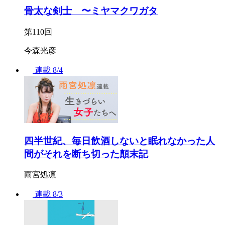
骨太な剣士 〜ミヤマクワガタ
第110回
今森光彦
連載
8/4
四半世紀、毎日飲酒しないと眠れなかった人
間がそれを断ち切った顛末記
雨宮処凛
連載
8/3