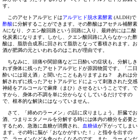
す。
このアセトアルデヒドは
アルデヒド脱水素酵素
(ALDH)で
酢酸
に分解することができます。その酢酸はアセチル補酵素
Aになり、クエン酸回路という回路に入り、最終的には二酸
化炭素になります。しかし、クエン酸回路に入らなかった酢
酸は、脂肪合成系に回されて脂肪となって蓄積されます。お
酒が肥満の元といわれるのはこれが理由です。
ちなみに、頭痛や関節痛など二日酔いの症状も、分解しき
れず身体に残ったアセトアルデヒドが原因物質です。「二日
酔いには迎え酒」と聞いたこともありますよね？ あれは分
解されずに残ったアセトアルデヒドによって刺激された交感
神経をアルコールで麻痺（まひ）させるということです。で
すから、身体の不調を単に分からなくしているだけですの
で、根本的な解決にはなっていません。
さて、「締めのラーメン」の話に戻りましょう。肝臓でお
酒、つまりエタノールを分解する時には体内の糖分を必要と
するため、急激に血糖が消費され、
血糖値
が下がってしまい
ます。その時に脳が「おなかがすいた！」と指令を出すの
で、ラーメンなどを食べたくなるのです。また、ラーメンだ