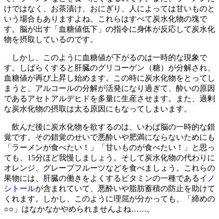
けではなく、お茶漬け、おにぎり、人によっては甘いものと
いう場合もありますよね。これらはすべて炭水化物の塊で
す。脳が出す「血糖値低下」の指令に身体が反応して炭水化
物を摂取しているのです。
しかし、このように血糖値が下がるのは一時的な現象で
す。しばらくすると肝臓のグリコーゲン（糖）が分解され、
血糖値が再び上昇し始めます。この時に炭水化物をとってし
まうと、アルコールの分解が活発になり過ぎて、酔いの原因
であるアセトアルデヒドを多量に生産させます。また、過剰
な炭水化物の摂取は太る原因にもなってしまいます。
飲んだ後に炭水化物を欲するのは、いわば脳の一時的な錯
覚です。その錯覚のせいで悪酔いや肥満にならないためにも
「ラーメンが食べたい！」「甘いものが食べたい！」と思っ
ても、15分ほど我慢しましょう。そして炭水化物の代わりに
オレンジ、グレープフルーツなどを食べましょう。これらの
果物には、肝臓の働きをよくするビタミンの一種である
イノ
シトール
が含まれていて、悪酔いや脂肪蓄積の防止を助けて
くれます。しかし、このように理屈が分かっても、「締めの
○○」はなかなかやめられませんよね……。