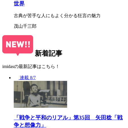
世界
古典が苦手な人にもよく分かる狂言の魅力
茂山千三郎
新着記事
imidasの最新記事はこちら！
連載
8/7
「戦争と平和のリアル」第35回 矢田稔「戦
争と想像力」