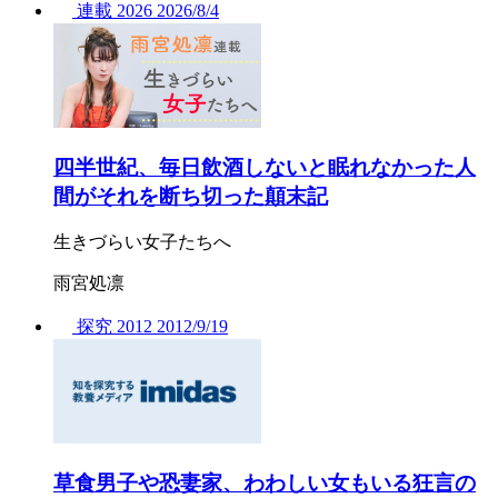
連載
2026
2026/
8/4
四半世紀、毎日飲酒しないと眠れなかった人
間がそれを断ち切った顛末記
生きづらい女子たちへ
雨宮処凛
探究
2012
2012/
9/19
草食男子や恐妻家、わわしい女もいる狂言の