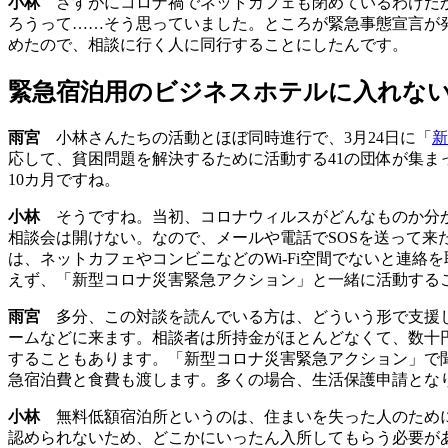
小林
さすがにコロナ禍でネットカフェも閉めているわけだか
ろうって……そう思っていました。ところが緊急事態宣言が
めたので、相談に行く人に同行することにしたんです。
緊急宿泊用のビジネスホテルに入れな
雨宮
小林さんたちの活動とほぼ同時進行で、3月24日に「
新
応して、貧困問題を解決するために活動する41の団体が集
10カ月ですね。
小林
そうですね。当初、コロナウィルスがどんなものか分か
相談会は開けない。なので、メールや電話でSOSを送って
は、ネットカフェやコンビニなどのWi-Fi空間でないと連
えず、「新型コロナ災害緊急アクション」と一緒に活動する
雨宮
多分、この対談を読んでいる方は、どういう形で支援し
ームなどに来ます。相談者は所持金がほとんどなくて、数十
することもあります。「新型コロナ災害緊急アクション」で
急宿泊費と食費も渡します。多くの場合、生活保護申請とな
小林
無料低額宿泊所というのは、住まいを失った人のために
認められないため、どこかにいったん入所してもらう必要が