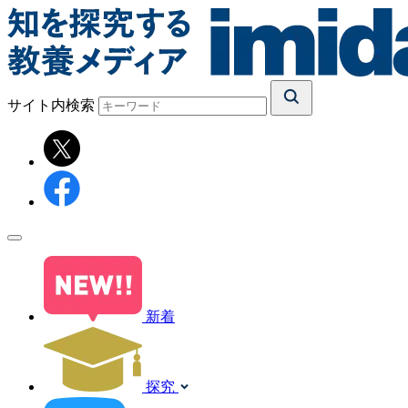
サイト内検索
新着
探究