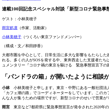
連載100回記念スペシャル対談「新型コロナ緊急事
ゲスト：小林美穂子
雨宮処凛
（作家、活動家）
小林美穂子
（つくろい東京ファンドメンバー）
（構成・文／和田靜香）
大都市圏を中心として、日常生活に多大な影響をもたらした
れる。多くの人がSOSを発する中、東奔西走した支援者た
ュメンタリー『コロナ禍の東京を駆ける 緊急事態宣言下の困
「パンドラの箱」が開いたように相談
小林
小林美穂子と申します。東京・中野にある一般社団法
「カフェ潮の路」でコーディネーターをしています。このカ
んな人が集うための場所ですが、新型コロナのせいで営業が
雨宮
東京など7都府県に緊急事態宣言が発令された2020年