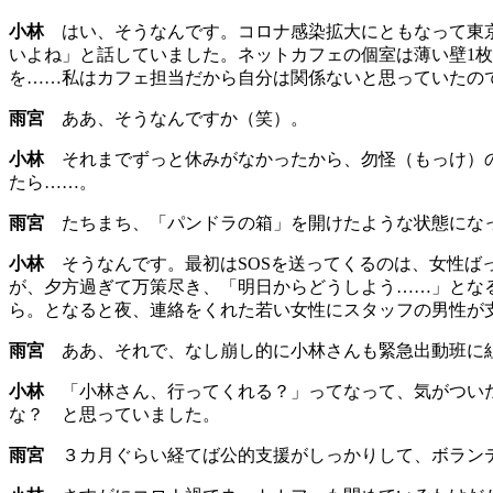
小林
はい、そうなんです。コロナ感染拡大にともなって東京
いよね」と話していました。ネットカフェの個室は薄い壁1
を……私はカフェ担当だから自分は関係ないと思っていたの
雨宮
ああ、そうなんですか（笑）。
小林
それまでずっと休みがなかったから、勿怪（もっけ）の
たら……。
雨宮
たちまち、「パンドラの箱」を開けたような状態になっ
小林
そうなんです。最初はSOSを送ってくるのは、女性ばっ
が、夕方過ぎて万策尽き、「明日からどうしよう……」とな
ら。となると夜、連絡をくれた若い女性にスタッフの男性が
雨宮
ああ、それで、なし崩し的に小林さんも緊急出動班に
小林
「小林さん、行ってくれる？」ってなって、気がついた
な？ と思っていました。
雨宮
３カ月ぐらい経てば公的支援がしっかりして、ボランテ