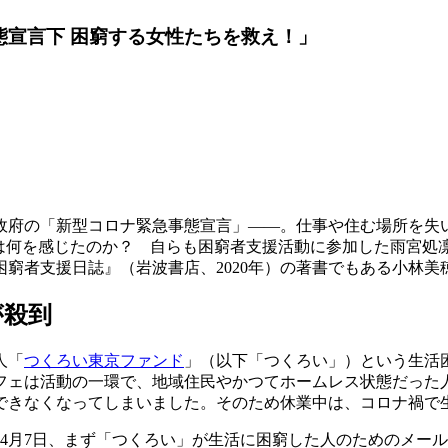
態宣言下 困窮する女性たちを救え！」
政府の「新型コロナ緊急事態宣言」――。仕事や住む場所を失
ちは何を感じたのか？ 自らも困窮者支援活動に参加した雨宮処
窮者支援日誌』（岩波書店、2020年）の著書でもある小林美
が殺到
人「
つくろい東京ファンド
」（以下「つくろい」）という生活
フェは活動の一環で、地域住民やかつてホームレス状態だった
できなくなってしまいました。そのため休業中は、コロナ禍で
の4月7日、まず「つくろい」が生活に困窮した人のためのメー