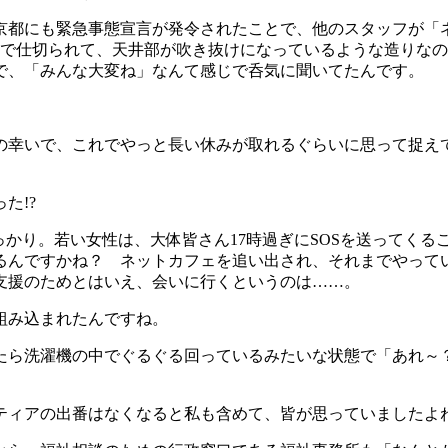
都にも緊急事態宣言が発令されたことで、他のスタッフが「
枚で仕切られて、天井部が吹き抜けになっているような造りな
で、「みんな大変ね」なんて感じで呑気に聞いてたんです。
幸いで、これでやっと長い休みが取れるぐらいに思って捉え
た!?
かり。若い女性は、大体皆さん17時過ぎにSOSを送ってく
るんですかね？ ネットカフェを追い出され、それまでやって
支援のためとはいえ、会いに行くというのは……。
組み込まれたんですね。
ら洗濯機の中でぐるぐる回っているみたいな状態で「あれ～？
ィアの出番はなくなると私も含めて、皆が思っていましたよ