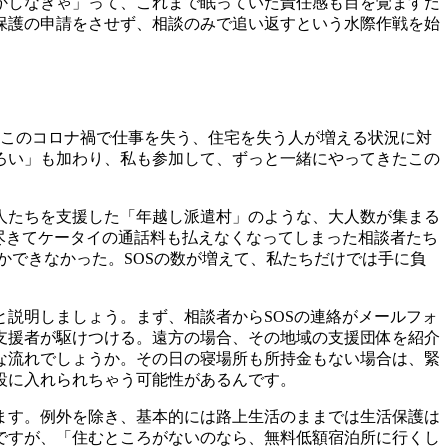
かしなきゃ」って、これまで眠っていた責任感も目を覚ますだ
保護の申請をさせず、相談のみで追い返すという水際作戦を始
このコロナ禍で仕事を失う、住宅を失う人が増える状況に対
ろい」も加わり、私も参加して、ずっと一緒にやってきたこの
人たちを支援した「年越し派遣村」のような、大人数が集まる
尽きてケータイの通話料も払えなくなってしまった相談者たち
かできなかった。SOSの数が増えて、私たちだけでは手に負
説明しましょう。まず、相談者からSOSの連絡がメールフォ
支援者が駆けつける。遠方の場合、その地域の支援団体を紹介
な流れでしょうか。その日の寝場所も所持金もない場合は、緊
設に入れられちゃう可能性があるんです。
ます。例外を除き、基本的には路上生活のままでは生活保護は
ですが、「住むところがないのなら、無料低額宿泊所に行くし