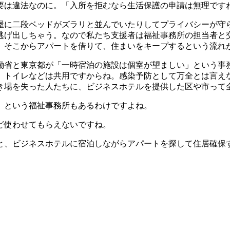
要は違法なのに。「入所を拒むなら生活保護の申請は無理です
部屋に二段ベッドがズラリと並んでいたりしてプライバシーが守
逃げ出しちゃう。なので私たち支援者は福祉事務所の担当者と
。そこからアパートを借りて、住まいをキープするという流れ
省と東京都が「一時宿泊の施設は個室が望ましい」という事
、トイレなどは共用ですからね。感染予防として万全とは言え
き場を失った人たちに、ビジネスホテルを提供した区や市って
 という福祉事務所もあるわけですよね。
ど使わせてもらえないですね。
、ビジネスホテルに宿泊しながらアパートを探して住居確保