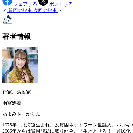
シェアする
ポストする
前回の記事
次回の記事
著者情報
作家、活動家
雨宮処凛
あまみや かりん
1975年、北海道生まれ。反貧困ネットワーク世話人。バン
2006年からは貧困問題に取り組み、『生きさせろ！ 難民化