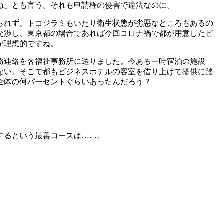
ね」とも言う。それも申請権の侵害で違法なのに。
られず、トコジラミもいたり衛生状態が劣悪なところもあるの
交渉し、東京都の場合であれば今回コロナ禍で都が用意したビ
が理想的ですね。
務連絡を各福祉事務所に送りました。今ある一時宿泊の施設
ない。そこで都もビジネスホテルの客室を借り上げて提供に踏
全体の何パーセントぐらいあったんだろう？
するという最善コースは……。