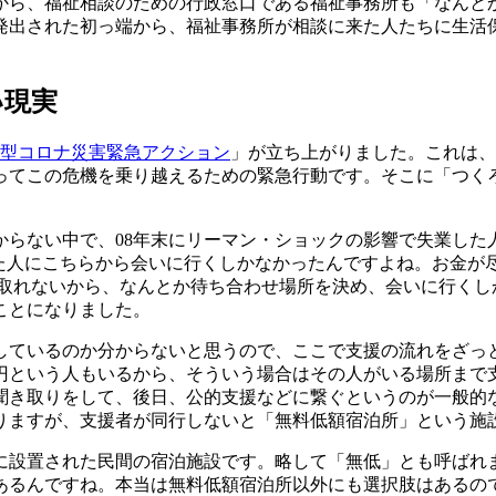
ら、福祉相談のための行政窓口である福祉事務所も「なんと
発出された初っ端から、福祉事務所が相談に来た人たちに生活
い現実
型コロナ災害緊急アクション
」が立ち上がりました。これは、
まってこの危機を乗り越えるための緊急行動です。そこに「つく
らない中で、08年末にリーマン・ショックの影響で失業した
来た人にこちらから会いに行くしかなかったんですよね。お金が
絡を取れないから、なんとか待ち合わせ場所を決め、会いに行くし
ことになりました。
ているのか分からないと思うので、ここで支援の流れをざっと
円という人もいるから、そういう場合はその人がいる場所まで
聞き取りをして、後日、公的支援などに繋ぐというのが一般的
りますが、支援者が同行しないと「無料低額宿泊所」という施
設置された民間の宿泊施設です。略して「無低」とも呼ばれ
あるんですね。本当は無料低額宿泊所以外にも選択肢はあるの