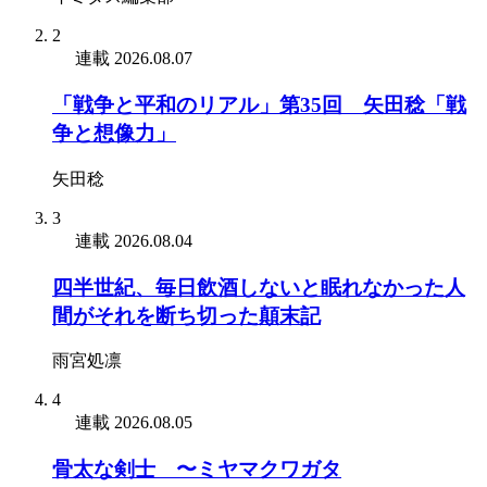
2
連載
2026.08.07
「戦争と平和のリアル」第35回 矢田稔「戦
争と想像力」
矢田稔
3
連載
2026.08.04
四半世紀、毎日飲酒しないと眠れなかった人
間がそれを断ち切った顛末記
雨宮処凛
4
連載
2026.08.05
骨太な剣士 〜ミヤマクワガタ