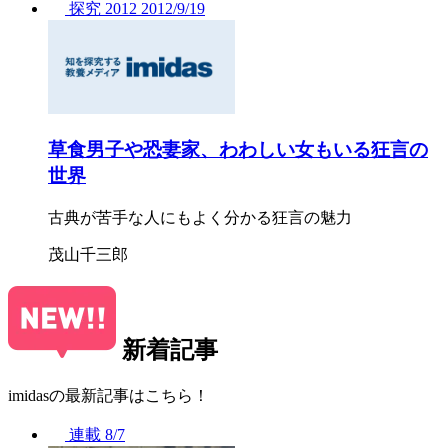
探究
2012
2012/
9/19
草食男子や恐妻家、わわしい女もいる狂言の
世界
古典が苦手な人にもよく分かる狂言の魅力
茂山千三郎
新着記事
imidasの最新記事はこちら！
連載
8/7