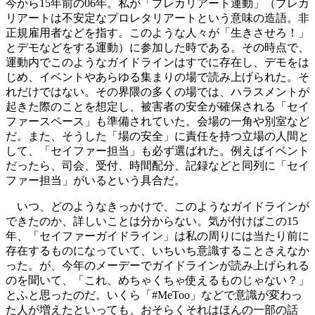
今から15年前の06年。私が「プレカリアート運動」（プレカ
リアートは不安定なプロレタリアートという意味の造語。非
正規雇用者などを指す。このような人々が「生きさせろ！」
とデモなどをする運動）に参加した時である。その時点で、
運動内でこのようなガイドラインはすでに存在し、デモをは
じめ、イベントやあらゆる集まりの場で読み上げられた。そ
れだけではない。その界隈の多くの場では、ハラスメントが
起きた際のことを想定し、被害者の安全が確保される「セイ
ファースペース」も準備されていた。会場の一角や別室など
だ。また、そうした「場の安全」に責任を持つ立場の人間と
して、「セイファー担当」も必ず選ばれた。例えばイベント
だったら、司会、受付、時間配分、記録などと同列に「セイ
ファー担当」がいるという具合だ。
いつ、どのようなきっかけで、このようなガイドラインが
できたのか、詳しいことは分からない。気が付けばこの15
年、「セイファーガイドライン」は私の周りには当たり前に
存在するものになっていて、いちいち意識することさえなか
った。が、今年のメーデーでガイドラインが読み上げられる
のを聞いて、「これ、めちゃくちゃ使えるものじゃない？」
とふと思ったのだ。いくら「#MeToo」などで意識が変わっ
た人が増えたといっても、おそらくそれはほんの一部の話