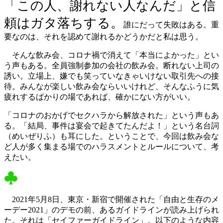
「この人、謝れない人なんだ」と信
頼はガタ落ちする。
誰にだって失敗はある。重
要なのは、それを認めて謝れるかどうかだと私は思う。
そんな飲み会、コロナ禍で消えて「本当によかった」とい
う声もある。全員強制参加の会社の飲み会。断れない上司の
誘い。立場上、嫌でも笑っていなきゃいけない取引先への接
待。みんなが楽しい飲み会ならいいけれど、そんなふうに気
疲れするばかりの場であれば、確かにない方がいい。
「コロナのおかげでセクハラから解放された」という声もあ
る。「結局、事件は宴会で起きてたんだよ！」という名台詞
（めいぜりふ）も耳にした。ということで、今回は飲み会な
ど人が多く集まる場でのハラスメントとルールについて、考
えたい。
2021年5月8日、東京・新宿で開催された「自由と生存のメ
ーデー2021」のデモの前、あるガイドラインが読み上げられ
た。それは「セイファーガイドライン」。以下のような内容