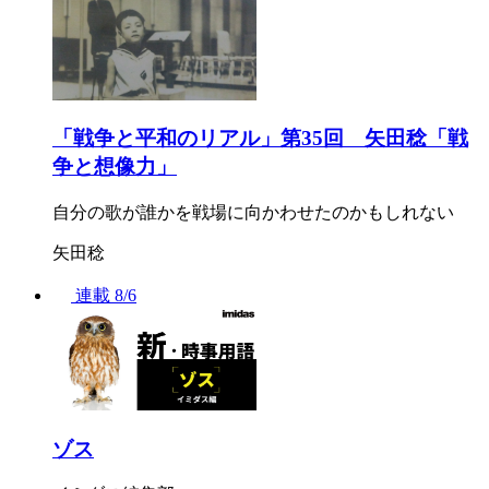
「戦争と平和のリアル」第35回 矢田稔「戦
争と想像力」
自分の歌が誰かを戦場に向かわせたのかもしれない
矢田稔
連載
8/6
ゾス