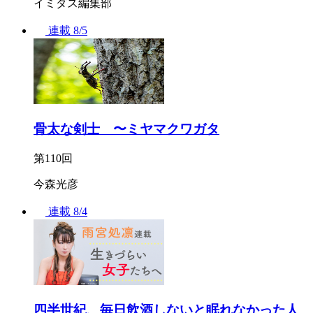
イミダス編集部
連載
8/5
骨太な剣士 〜ミヤマクワガタ
第110回
今森光彦
連載
8/4
四半世紀、毎日飲酒しないと眠れなかった人