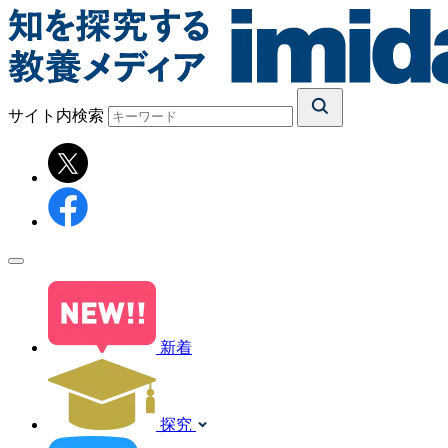
サイト内検索
新着
探究