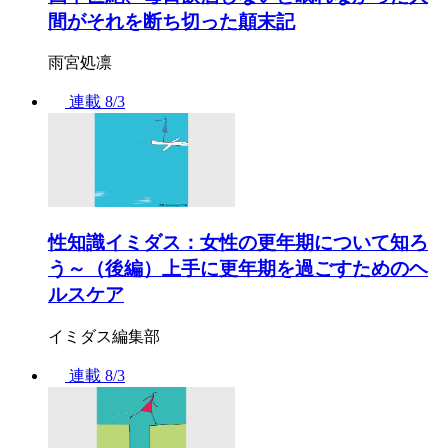
間がそれを断ち切った顛末記
雨宮処凛
連載
8/3
性知識イミダス：女性の更年期について知ろ
う～（後編）上手に更年期を過ごすためのヘ
ルスケア
イミダス編集部
連載
8/3