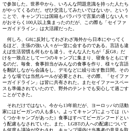
で参加した。世界中から、いろんな問題意識を持った人たち
がやってくるのだ。ぜひ交流してみたいではないか。という
ことで、キャンプには国籍もバラバラで言葉の通じない人々
がおそらく100人以上集まったのだが、この際も「セイファ
ーガイドライン」は大活躍だった。
何しろ、G8に反対してわざわざ海外から日本にやってく
るほど、主張の強い人々が一堂に会するのである。言語も違
えば生活習慣も何もかも違う。そんな人たちが「反G8」だ
けを一致点として一つのキャンプに集まり、寝食をともにす
るのだ。毎食、食事担当がみんなの食事を作り、様々な言語
を翻訳しながら会議をし、デモなどに繰り出す数日間。その
ような場では当然ルールが必要とされ、その際、「セイファ
ーガイドライン」は皆に共有された。またセイファースペー
スも準備されていたので、野外のテントでも安心して過ごす
ことができた。
それだけではない。今から13年前だが、ヨーロッパの活動
家にはビーガンの人も多い。よってキャンプによっては（い
くつかキャンプがあった）食事はすべてビーガンフードとい
う配慮もなされていた。また、LGBTの人への配慮について
も何度も議論が交わされ、キャンプ場内は当事者の意見を取