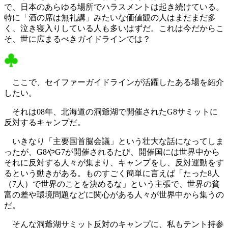
で、日本のあらゆる場所でハラスメントは起き続けている。
特に「酒の席は無礼講」みたいな価値観の人はまだまだ多
く、泣き寝入りしている人も多いはずだ。これは今だからこ
そ、世に広まるべきガイドラインでは？
ここで、セイファーガイドラインが活躍したある場を紹介
したい。
それは08年、北海道の洞爺湖で開催されたG8サミットに
反対するキャンプだ。
いきなり「主要国首脳会議」という壮大な話になってしま
ったが、G8やG7が開催されるたび、開催国には世界中から
それに反対する人々が集まり、キャンプをし、反対運動をす
るという動きがある。ものすごく簡単に言えば「たった8人
（7人）で世界のことを決めるな」という主張で、世界の貧
富の差や環境問題などに関心がある人々が世界中から集うの
だ。
そんな洞爺湖サミット反対のキャンプに、私もテント持参