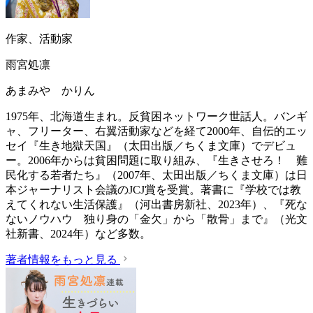
作家、活動家
雨宮処凛
あまみや かりん
1975年、北海道生まれ。反貧困ネットワーク世話人。バンギ
ャ、フリーター、右翼活動家などを経て2000年、自伝的エッ
セイ『生き地獄天国』（太田出版／ちくま文庫）でデビュ
ー。2006年からは貧困問題に取り組み、『生きさせろ！ 難
民化する若者たち』（2007年、太田出版／ちくま文庫）は日
本ジャーナリスト会議のJCJ賞を受賞。著書に『学校では教
えてくれない生活保護』（‎河出書房新社、2023年）、『死な
ないノウハウ 独り身の「金欠」から「散骨」まで』（光文
社新書、2024年）など多数。
著者情報をもっと見る