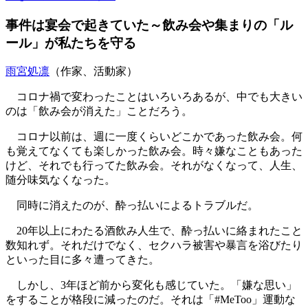
事件は宴会で起きていた～飲み会や集まりの「ル
ール」が私たちを守る
雨宮処凛
（作家、活動家）
コロナ禍で変わったことはいろいろあるが、中でも大きい
のは「飲み会が消えた」ことだろう。
コロナ以前は、週に一度くらいどこかであった飲み会。何
も覚えてなくても楽しかった飲み会。時々嫌なこともあった
けど、それでも行ってた飲み会。それがなくなって、人生、
随分味気なくなった。
同時に消えたのが、酔っ払いによるトラブルだ。
20年以上にわたる酒飲み人生で、酔っ払いに絡まれたこと
数知れず。それだけでなく、セクハラ被害や暴言を浴びたり
といった目に多々遭ってきた。
しかし、3年ほど前から変化も感じていた。「嫌な思い」
をすることが格段に減ったのだ。それは「#MeToo」運動な