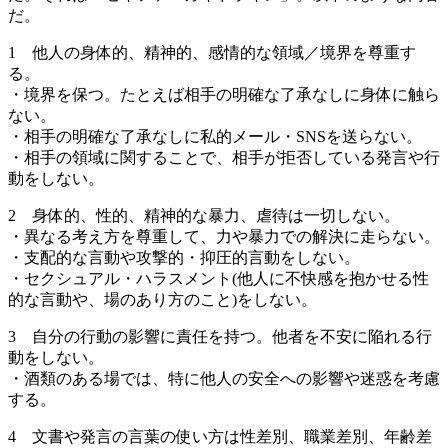
だ。
1 他人の身体的、精神的、感情的な領域／境界を尊重す
る。
・境界を保つ。たとえば相手の明確な了承なしに身体に触ら
ない。
・相手の明確な了承なしに私的メール・SNSを送らない。
・相手の領域に関することで、相手が拒否している発言や行
動をしない。
2 身体的、性的、精神的な暴力、虐待は一切しない。
・異なる考え方を尊重して、力や暴力での解決に走らない。
・支配的な言動や攻撃的・抑圧的言動をしない。
・セクシュアル・ハラスメント(他人に不快感を抱かせる性
的な言動や、場のあり方のこと)をしない。
3 自分の行動の影響に責任を持つ。他者を不安に陥れる行
動をしない。
・酒類のある場では、特に他人の安全への影響や迷惑を考慮
する。
4 文書や発言の言葉の使い方は性差別、職業差別、年齢差