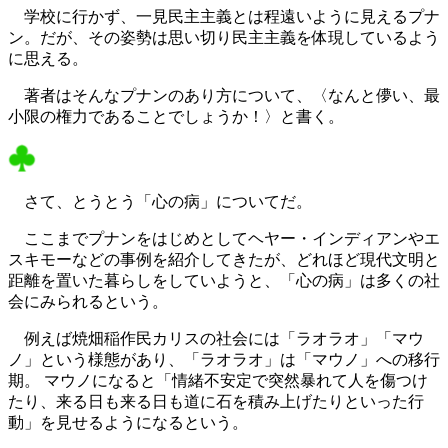
学校に行かず、一見民主主義とは程遠いように見えるプナ
ン。だが、その姿勢は思い切り民主主義を体現しているよう
に思える。
著者はそんなプナンのあり方について、〈なんと儚い、最
小限の権力であることでしょうか！〉と書く。
さて、とうとう「心の病」についてだ。
ここまでプナンをはじめとしてヘヤー・インディアンやエ
スキモーなどの事例を紹介してきたが、どれほど現代文明と
距離を置いた暮らしをしていようと、「心の病」は多くの社
会にみられるという。
例えば焼畑稲作民カリスの社会には「ラオラオ」「マウ
ノ」という様態があり、「ラオラオ」は「マウノ」への移行
期。 マウノになると「情緒不安定で突然暴れて人を傷つけ
たり、来る日も来る日も道に石を積み上げたりといった行
動」を見せるようになるという。