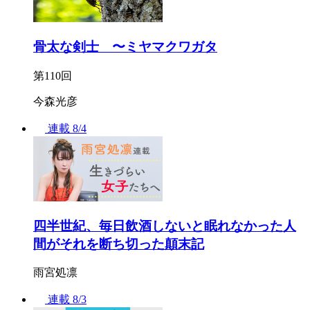
骨太な剣士 〜ミヤマクワガタ
第110回
今森光彦
連載
8/4
四半世紀、毎日飲酒しないと眠れなかった人
間がそれを断ち切った顛末記
雨宮処凛
連載
8/3