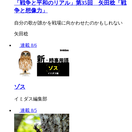
「戦争と平和のリアル」第35回 矢田稔「戦
争と想像力」
自分の歌が誰かを戦場に向かわせたのかもしれない
矢田稔
連載
8/6
ゾス
イミダス編集部
連載
8/5