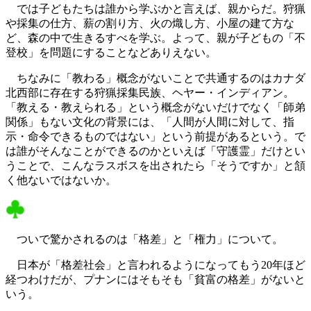
では子どもたちは誰から学ぶかと言えば、親からだ。狩猟
や採集の仕方、薪の割り方、火の熾し方、小屋の建て方な
ど、森の中で生きるすべを学ぶ。よって、親が子どもの「不
登校」を問題にすることなどありえない。
ちなみに「教わる」概念がないことで共通するのはカナダ
北西部に存在する狩猟採集民族、ヘヤー・インディアン。
「教える・教えられる」という概念がないだけでなく「師弟
関係」もない文化の背景には、「人間が人間に対して、指
示・命令できるものではない」という前提があるという。で
は誰がそんなことができるのかといえば「守護霊」だけとい
うことで、こんなラスボスを出されたら「そうですか」と頷
く他ないではないか。
ついで驚かされるのは「格差」と「権力」について。
日本が「格差社会」と言われるようになってもう20年ほど
経つわけだが、プナンにはそもそも「貧富の格差」がないと
いう。