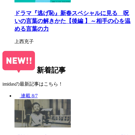
ドラマ『逃げ恥』新春スペシャルに見る 呪
いの言葉の解きかた【後編 】～相手の心を温
める言葉の力
上西充子
新着記事
imidasの最新記事はこちら！
連載
8/7