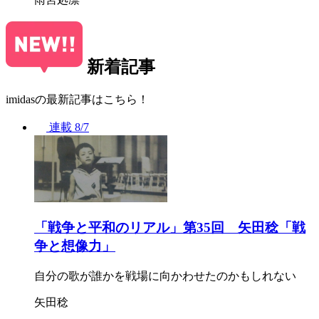
新着記事
imidasの最新記事はこちら！
連載
8/7
「戦争と平和のリアル」第35回 矢田稔「戦
争と想像力」
自分の歌が誰かを戦場に向かわせたのかもしれない
矢田稔