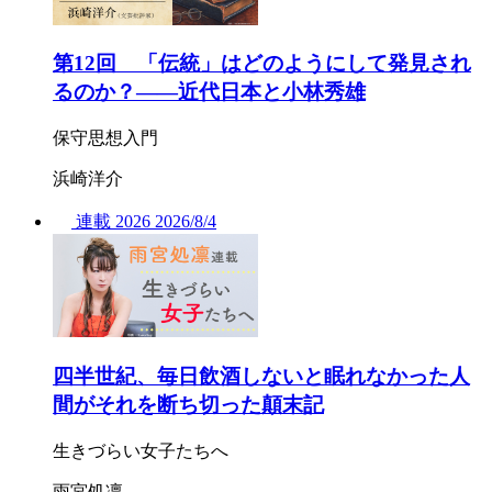
第12回 「伝統」はどのようにして発見され
るのか？——近代日本と小林秀雄
保守思想入門
浜崎洋介
連載
2026
2026/
8/4
四半世紀、毎日飲酒しないと眠れなかった人
間がそれを断ち切った顛末記
生きづらい女子たちへ
雨宮処凛