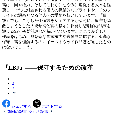
義は、国や権力、そしてこれらにむやみに追従する人々を軽
蔑し、それに対置される個人の職業的なプライドや、そのプ
ライドの源泉となる他人への愛情を核としています。『目
撃』でも、こうした価値観をシェアするがゆえに、殺害を隠
蔽しようとした大統領補佐官の指示に反発し悲劇的な結末を
迎えるSPが英雄視されて描かれています。ここで紹介した
作品をはじめ、無慈悲な国家権力や官僚制に抗する、孤高な
保守主義を理解するのにイーストウッド作品ほど適したもの
はないでしょう。
『LBJ』――保守するための改革
1
2
3
シェアする
ポストする
前回の記事
次回の記事