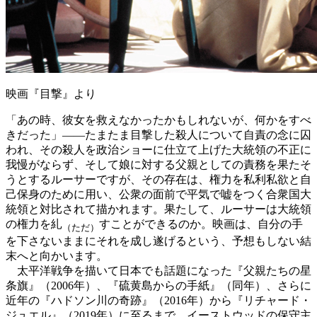
映画『目撃』より
「あの時、彼女を救えなかったかもしれないが、何かをすべ
きだった」――たまたま目撃した殺人について自責の念に囚
われ、その殺人を政治ショーに仕立て上げた大統領の不正に
我慢がならず、そして娘に対する父親としての責務を果たそ
うとするルーサーですが、その存在は、権力を私利私欲と自
己保身のために用い、公衆の面前で平気で嘘をつく合衆国大
統領と対比されて描かれます。果たして、ルーサーは大統領
の権力を糺
すことができるのか。映画は、自分の手
（ただ）
を下さないままにそれを成し遂げるという、予想もしない結
末へと向かいます。
太平洋戦争を描いて日本でも話題になった『父親たちの星
条旗』（2006年）、『硫黄島からの手紙』（同年）、さらに
近年の『ハドソン川の奇跡』（2016年）から『リチャード・
ジュエル』（2019年）に至るまで、イーストウッドの保守主