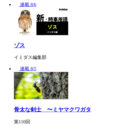
連載
8/6
ゾス
イミダス編集部
連載
8/5
骨太な剣士 〜ミヤマクワガタ
第110回