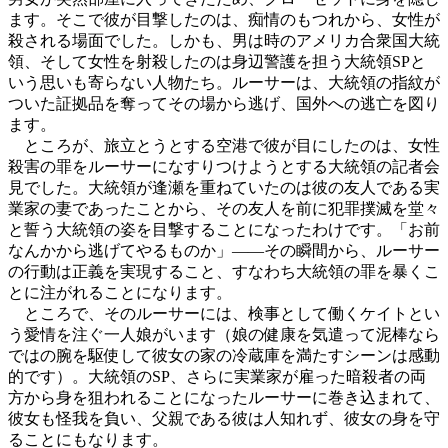
ます。そこで彼が目撃したのは、痴情のもつれから、女性が
殺される場面でした。しかも、男は時のアメリカ合衆国大統
領、そして女性を射殺したのは身辺警護を担う大統領SPと
いう思いも寄らない人物たち。ルーサーは、大統領の指紋が
ついた証拠品を奪ってその場から逃げ、国外への逃亡を図り
ます。
ところが、旅立とうとする空港で彼が目にしたのは、女性
殺害の罪をルーサーになすりつけようとする大統領の記者会
見でした。大統領が逢瀬を重ねていたのは彼の友人である実
業家の妻であったことから、その友人を前に犯罪撲滅を堂々
と誓う大統領の姿を目撃することになったわけです。「お前
なんかから逃げてやるものか」――その瞬間から、ルーサー
の行動は正義を実現すること、すなわち大統領の罪を暴くこ
とに注がれることになります。
ところで、そのルーサーには、検事として働くケイトとい
う愛情を注ぐ一人娘がいます（娘の健康を気遣って泥棒なら
ではの腕を駆使して彼女の家の冷蔵庫を満たすシーンは感動
的です）。大統領のSP、さらに実業家が雇った暗殺者の両
方から身を狙われることになったルーサーに巻き込まれて、
彼女も怪我を負い、父親である彼は人知れず、彼女の身を守
ることにもなります。