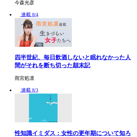
今森光彦
連載
8/4
四半世紀、毎日飲酒しないと眠れなかった人
間がそれを断ち切った顛末記
雨宮処凛
連載
8/3
性知識イミダス：女性の更年期について知ろ