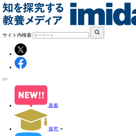
サイト内検索
新着
探究