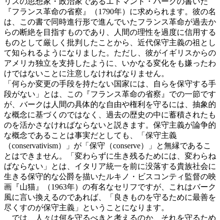
リスの思想家・政治家であるエドマンド・バークの書いた
『フランス革命の省察』（1790年）に求められます。彼の名
は、この書で同時進行形で進んでいたフランス革命が過去か
らの断絶を目指すものであり、人間の理性を過度に信用する
ものとして厳しく批判したことから、近代保守主義の祖とし
て知られるようになりました。ただし、彼がイギリスからの
アメリカ独立を支持したように、いかなる変化をも嫌ったわ
けではないことに注意しなければなりません。
「何らか変更の手段を持たない国家には、自らを保守する手
段がない」とは、この『フランス革命の省察』での一節です
が、バークは人間の具体的な自由や権利を守るには、抽象的
な概念に基づくのではなく、過去の歴史の中に蓄積されたも
のを活かさなければならないと説きます。保守主義が論争的
な概念であることは事実だとしても、「保守主義
（conservativism）」が「保守（conserve）」と無縁であるこ
とはできません。「変わらずに生き残るためには、変わらね
ばならない」とは、イタリア統一を前に没落する貴族社会に
生きる保守的な公爵を描いたルキノ・ビスコンティ監督の映
画『山猫』（1963年）の有名なセリフですが、これはバーク
風に言い換えるのであれば、「良きものを守るために最善を
尽くすのが保守主義」ということになります。
では、人々は何を守るべきと考えるのか、それを守るため