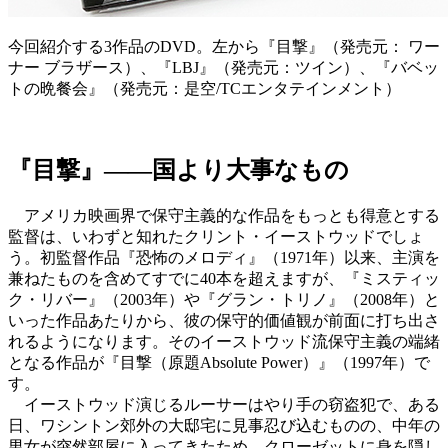
今回紹介する3作品のDVD。左から『目撃』（発売元： ワー
ナー ブラザース）、『LBJ』（発売元：ツイン）、『バベッ
トの晩餐会』（発売元：是空/TCエンタテインメント）
『目撃』――国より大事なもの
アメリカ映画界で保守主義的な作品をもっとも得意とする
監督は、いわずと知れたクリント・イーストウッドでしょ
う。初監督作品『恐怖のメロディ』（1971年）以来、主演を
兼ねたものを含めてすでに40本を超えますが、『ミスティッ
ク・リバー』（2003年）や『グラン・トリノ』（2008年）と
いった作品あたりから、彼の保守的価値観が前面に打ち出さ
れるようになります。そのイーストウッド流保守主義の端緒
となる作品が『目撃（原題Absolute Power）』（1997年）で
す。
イーストウッド演じるルーサーはやり手の窃盗犯で、ある
日、ワシントン郊外の大邸宅に見事忍び込むものの、中年の
男女が突然部屋に入ってきたため、クローゼットに身を隠し