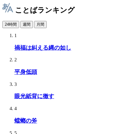
ことばランキング
24時間
週間
月間
1
禍福は糾える縄の如し
2
平身低頭
3
眼光紙背に徹す
4
蟷螂の斧
5