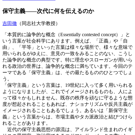
保守主義――次代に何を伝えるのか
吉田徹
（同志社大学教授）
「本質的に論争的な概念（Essentially contested concept）」と
いう言葉が社会科学にあります。例えば、「正義」や「自
由」、「平等」といった言葉は様々な場所で、様々な意味で
用いられるがゆえに、意見の一致をみることのない、こうし
た論争的な概念の典型です。特に理念やスローガンが用いら
れる政治の世界は、論争的な概念に満ちています。今回のテ
ーマである「保守主義」は、その最たるもののひとつでしょ
う。
「保守主義」という言葉は、19世紀に入って多く用いられる
ようになりましたが、これでイメージされるものも、人によ
って様々かもしれません。既存の秩序を頑なに守るような態
度が想起されることもあれば、ナショナリズムや反共主義が
イメージされることもあるでしょう。あるいは「新保守主
義」という言葉からは、市場主義やタカ派政治と結びつけら
れることがあります。
近代の保守主義思想の源流は、アイルランド生まれのイギ