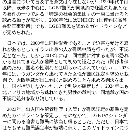
の迫害について言及する条文は存在しないが、1990年代半ば
以降、欧米を中心に、LGBT難民が同条約で庇護の対象とな
る要件の一つである「特定の社会的集団」の一員に当たると
認める動きが広がり、2000年代にはUNHCR（国連難民高等
弁務官事務所）でも、LGBT難民を認めるガイドラインなど
が定められた。
日本では、2000年に同性愛者であることで迫害を受ける恐
れがあるとしてイラン出身の人が難民申請を行ったが、不認
定となった。しかし2018年には、同性愛に対する迫害の恐れ
から逃れてきた人が難民として初めて認定された（関係者保
護のため、国名や性別などは明らかにされていない）。2023
年には、ウガンダから逃れてきた女性が難民認定を求めた裁
判で、大阪地裁が国に難民と認めることを求める判決を出
し、国が控訴しなかったことで判決が確定した。2024年にも
北アフリカ地域から逃れてきた男性の裁判で、同地裁が国の
不認定処分を取り消している。
2023年、出入国在留管理庁（入管）が難民認定の基準を定
めたガイドラインを策定し、そのなかで、LGBTやジェンダ
ーに関わる迫害も難民に該当し得るとした。ただし、日本で
はそもそも難民認定率が極端に低く、このガイドラインにつ