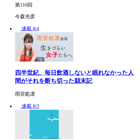
第110回
今森光彦
連載
8/4
四半世紀、毎日飲酒しないと眠れなかった人
間がそれを断ち切った顛末記
雨宮処凛
連載
8/3