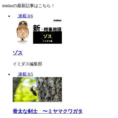
imidasの最新記事はこちら！
連載
8/6
ゾス
イミダス編集部
連載
8/5
骨太な剣士 〜ミヤマクワガタ