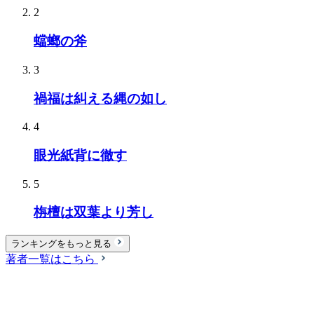
2
蟷螂の斧
3
禍福は糾える縄の如し
4
眼光紙背に徹す
5
栴檀は双葉より芳し
ランキングをもっと見る
著者一覧はこちら