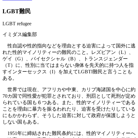
LGBT難民
LGBT refugee
イミダス編集部
性自認や性的指向などを理由とする迫害によって国外に逃
れた性的マイノリティーの難民のこと。レズビアン（L）、
ゲイ（G）、バイセクシャル（B）、トランスジェンダー
（T）に、性別に当てはまらない身体を先天的に持つ人を指
すインターセックス（I）を加えてLGBTI難民と言うことも
ある。
世界では現在、アフリカや中東、カリブ海諸国を中心に約
70カ国で同性愛が犯罪とされており、刑罰として死刑が定め
られている国も６つある。また、性的マイノリティーである
ことを理由に暴力を振るわれたり、迫害を受けたりしている
にもかかわらず、そうした迫害に対して政府が保護しようと
しない国もある。
1951年に締結された難民条約には、性的マイノリティーへ