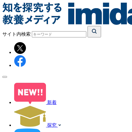
サイト内検索
新着
探究