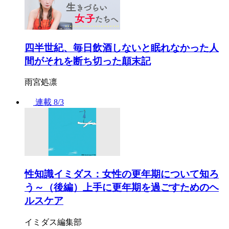
四半世紀、毎日飲酒しないと眠れなかった人
間がそれを断ち切った顛末記
雨宮処凛
連載
8/3
性知識イミダス：女性の更年期について知ろ
う～（後編）上手に更年期を過ごすためのヘ
ルスケア
イミダス編集部