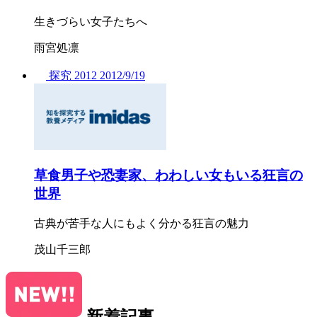
生きづらい女子たちへ
雨宮処凛
探究
2012
2012/
9/19
草食男子や恐妻家、わわしい女もいる狂言の
世界
古典が苦手な人にもよく分かる狂言の魅力
茂山千三郎
新着記事