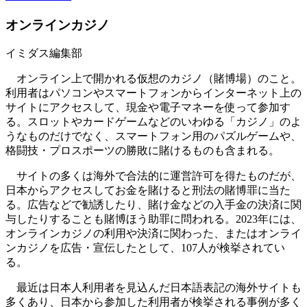
オンラインカジノ
イミダス編集部
オンライン上で開かれる仮想のカジノ（賭博場）のこと。
利用者はパソコンやスマートフォンからインターネット上の
サイトにアクセスして、現金や電子マネーを使って参加す
る。スロットやカードゲームなどのいわゆる「カジノ」のよ
うなものだけでなく、スマートフォン用のパズルゲームや、
格闘技・プロスポーツの勝敗に賭けるものも含まれる。
サイトの多くは海外で合法的に運営許可を得たものだが、
日本からアクセスしてお金を賭けると刑法の賭博罪に当た
る。広告などで勧誘したり、賭け金などの入手金の決済に関
与したりすることも賭博ほう助罪に問われる。2023年には、
オンラインカジノの利用や決済に関わった、またはオンライ
ンカジノを広告・宣伝したとして、107人が検挙されてい
る。
最近は日本人利用者を見込んだ日本語表記の海外サイトも
多くあり、日本から参加した利用者が検挙される事例が多く