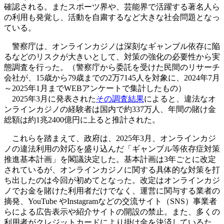
確認される。またスポーツ界や、芸能界で活躍する著名人ら
の利用も発覚し、活動を自粛するなど大きな社会問題となっ
ている。
警察庁は、オンラインカジノは深刻なギャンブル依存に陥
るなどのリスクが大きいとして、対策の強化の必要性から実
態調査を行った。（警察庁から委託を受けた民間のリサーチ
会社が、15歳から79歳までの2万7145人を対象に、2024年7月
～2025年1月までWEBアンケートで集計したもの）
2025年3月に発表された
その調査結果
によると、違法なオ
ンラインカジノの経験者は国内で約337万人、年間の賭け金
総額は約1兆2400億円に上ると推計された。
これらを踏まえて、政府は、2025年3月、オンラインカジ
ノの違法利用の対応を盛り込んだ「ギャンブル等依存症対策
推進基本計画」を閣議決定した。基本計画は3年ごとに改定
されているが、オンラインカジノに関する具体的な対策を打
ち出したのは今回が初めてとなった。改定はオンラインカジ
ノでお金を賭けた利用者だけでなく、運営に関与する業者の
摘発、YouTube やInstagramなどの交流サイト（SNS）事業者
らによる広告表示や紹介サイトの開設の禁止。また、多くの
利用者がクレジットカードにより掛け金を決済しているた