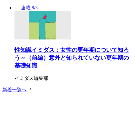
連載
8/3
性知識イミダス：女性の更年期について知ろ
う～（前編）意外と知られていない更年期の
基礎知識
イミダス編集部
新着一覧へ