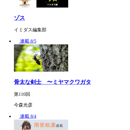
ゾス
イミダス編集部
連載
8/5
骨太な剣士 〜ミヤマクワガタ
第110回
今森光彦
連載
8/4