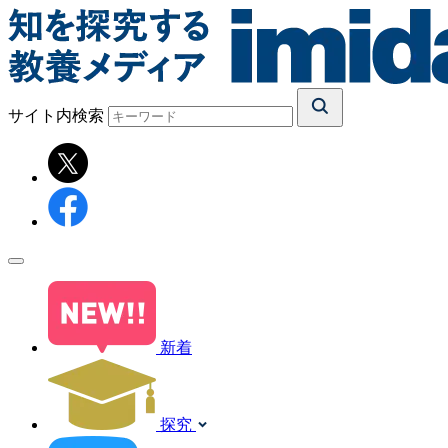
サイト内検索
新着
探究