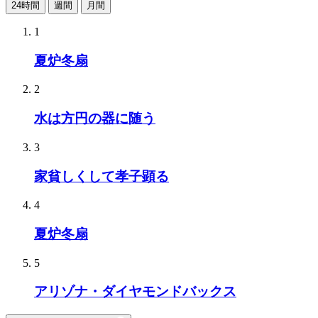
24時間
週間
月間
1
夏炉冬扇
2
水は方円の器に随う
3
家貧しくして孝子顕る
4
夏炉冬扇
5
アリゾナ・ダイヤモンドバックス