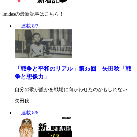
imidasの最新記事はこちら！
連載
8/7
「戦争と平和のリアル」第35回 矢田稔「戦
争と想像力」
自分の歌が誰かを戦場に向かわせたのかもしれない
矢田稔
連載
8/6