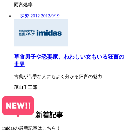
雨宮処凛
探究
2012
2012/
9/19
草食男子や恐妻家、わわしい女もいる狂言の
世界
古典が苦手な人にもよく分かる狂言の魅力
茂山千三郎
新着記事
imidasの最新記事はこちら！