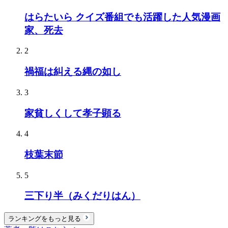
はらたいら クイズ番組でも活躍した人気漫画
家、死去
2
禍福は糾える縄の如し
3
家貧しくして孝子顕る
4
枝葉末節
5
三下り半（みくだりはん）
ランキングをもっと見る