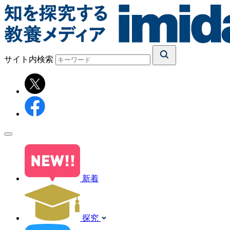
サイト内検索
新着
探究