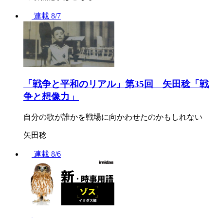
連載
8/7
「戦争と平和のリアル」第35回 矢田稔「戦
争と想像力」
自分の歌が誰かを戦場に向かわせたのかもしれない
矢田稔
連載
8/6