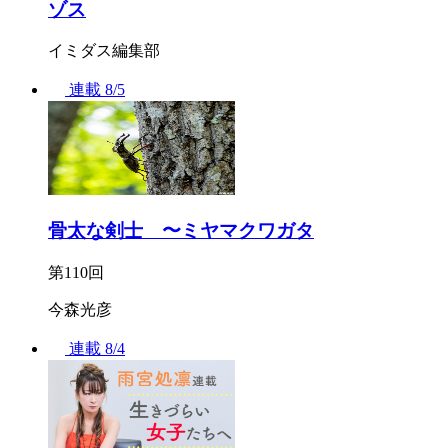
ゾス
イミダス編集部
連載
8/5
骨太な剣士 〜ミヤマクワガタ
第110回
今森光彦
連載
8/4