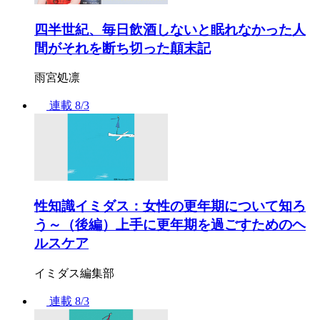
四半世紀、毎日飲酒しないと眠れなかった人
間がそれを断ち切った顛末記
雨宮処凛
連載
8/3
性知識イミダス：女性の更年期について知ろ
う～（後編）上手に更年期を過ごすためのヘ
ルスケア
イミダス編集部
連載
8/3