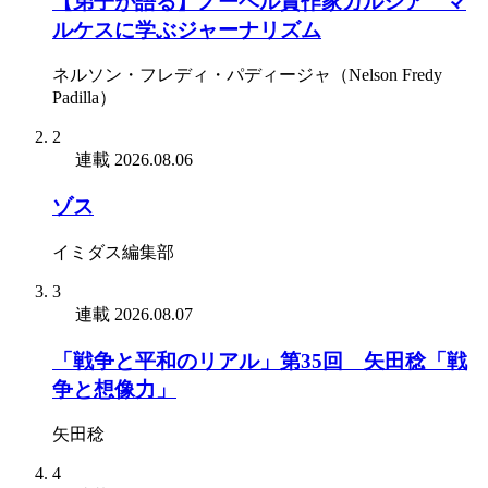
【弟子が語る】ノーベル賞作家ガルシア゠マ
ルケスに学ぶジャーナリズム
ネルソン・フレディ・パディージャ（Nelson Fredy
Padilla）
2
連載
2026.08.06
ゾス
イミダス編集部
3
連載
2026.08.07
「戦争と平和のリアル」第35回 矢田稔「戦
争と想像力」
矢田稔
4