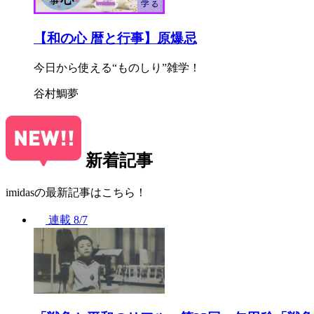
【和の心 暦と行事】原爆忌
今日から使える“ものしり”雑学！
谷村鯛夢
新着記事
imidasの最新記事はこちら！
連載
8/7