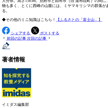
大分県。高さ1583m。別府市と由布市（旧 湯布院町）の
物も多く、とくに西峰の山腹には、ミヤマキリシマの群落が
る。
◆その他のミニ知識はこちら！
【ふるさとの「富士山」】
シェアする
ポストする
前回の記事
次回の記事
著者情報
イミダス編集部