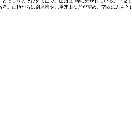
間に、どっしりとそびえる山で、山頂は2峰に分かれている。中
ある。山頂からは別府湾や九重連山などが望め、南西のふもと