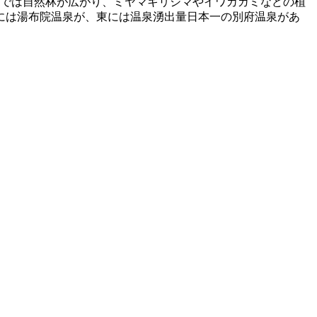
腹までは自然林が広がり、ミヤマキリシマやイワカガミなどの植
には湯布院温泉が、東には温泉湧出量日本一の別府温泉があ