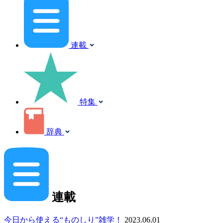
連載
特集
辞典
連載
今日から使える“ものしり”雑学！
2023.06.01