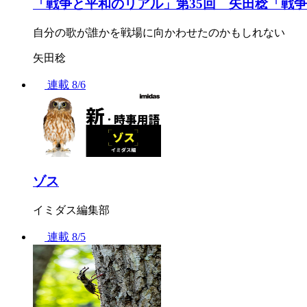
「戦争と平和のリアル」第35回 矢田稔「戦
自分の歌が誰かを戦場に向かわせたのかもしれない
矢田稔
連載
8/6
ゾス
イミダス編集部
連載
8/5