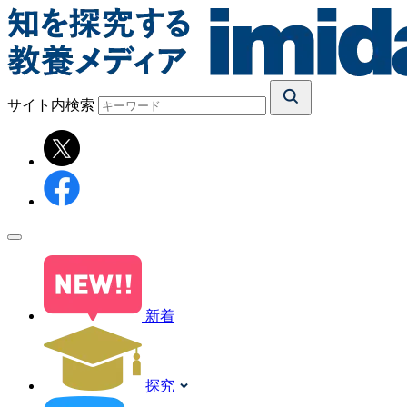
サイト内検索
新着
探究