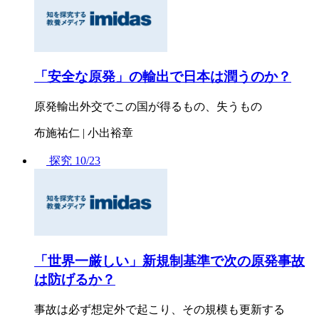
「安全な原発」の輸出で日本は潤うのか？
原発輸出外交でこの国が得るもの、失うもの
布施祐仁 | 小出裕章
探究
10/23
「世界一厳しい」新規制基準で次の原発事故
は防げるか？
事故は必ず想定外で起こり、その規模も更新する