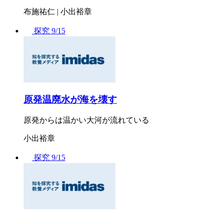
布施祐仁 | 小出裕章
探究
9/15
原発温廃水が海を壊す
原発からは温かい大河が流れている
小出裕章
探究
9/15