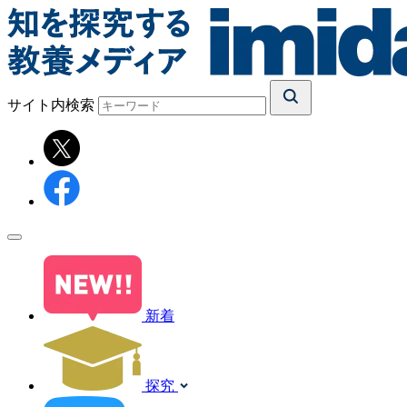
サイト内検索
新着
探究