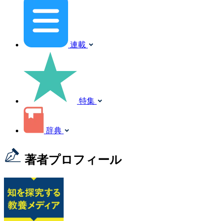
連載
特集
辞典
著者プロフィール