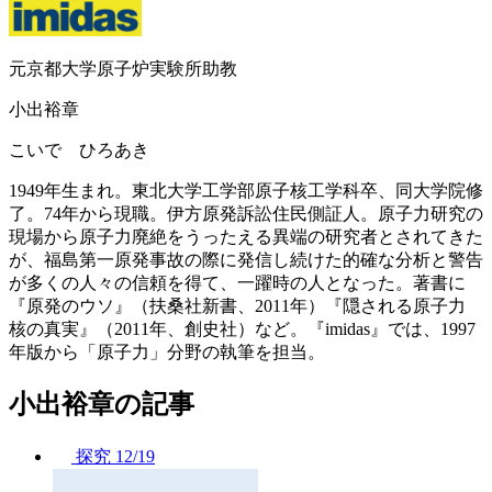
元京都大学原子炉実験所助教
小出裕章
こいで ひろあき
1949年生まれ。東北大学工学部原子核工学科卒、同大学院修
了。74年から現職。伊方原発訴訟住民側証人。原子力研究の
現場から原子力廃絶をうったえる異端の研究者とされてきた
が、福島第一原発事故の際に発信し続けた的確な分析と警告
が多くの人々の信頼を得て、一躍時の人となった。著書に
『原発のウソ』（扶桑社新書、2011年）『隠される原子力
核の真実』（2011年、創史社）など。『imidas』では、1997
年版から「原子力」分野の執筆を担当。
小出裕章の記事
探究
12/19