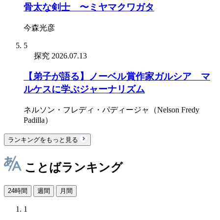
骨太な剣士 〜ミヤマクワガタ
今森光彦
5
探究
2026.07.13
【弟子が語る】ノーベル賞作家ガルシア゠マ
ルケスに学ぶジャーナリズム
ネルソン・フレディ・パディージャ（Nelson Fredy
Padilla）
ランキングをもっと見る
ことばランキング
24時間
週間
月間
1