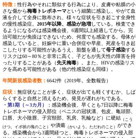
特徴：
性行為やそれに類似する行為により、皮膚や粘膜の小
さな傷から
梅毒トレポネーマ
という細菌に感染し、やがて血
液を介して全身に散布され、様々な症状を引き起こす全身性
の慢性感染症。
2015年以降、感染が急増
している。検査でき
るようになるのは感染機会後、6週間以上経過してから。完
治可能だが免疫はできないため、何度でも感染する。母体が
感染していると、妊娠中に重い合併症や早産、死産を引き起
こしたりする可能性があるうえ、胎盤を通して
母子感染
する
リスクは60～80％と非常に高く、子どもが先天性の障害を持
ったりすることがある（
先天梅毒
）。また、HIVの感染リス
クを高める可能性がある（他の性感染症も同様）。
年間新規感染者数
：
6642件（2019年。
全数報告
）
症状：
無症状なことが多く、症状が出ても軽くすむか、しば
らくすると自然と消えるため、発見が遅れがちである。
・第1期（～3カ月）
：感染機会後、早くとも7日以降に梅毒
トレポネーマの侵入部位（ペニスの冠状溝、包皮、亀頭部、
口唇、大小陰唇、子宮頸部、乳房、乳輪など）に硬結
（こう
や潰瘍
ができ
けつ。イボ状の塊のこと）
（かいよう。ただれのこと）
る。感染機会から3週間経つと、梅毒トレポネーマの侵入部