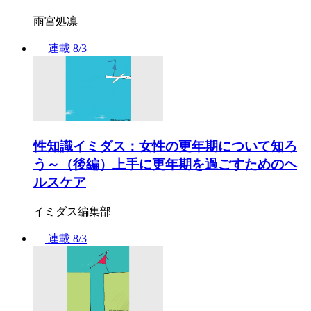
雨宮処凛
連載
8/3
性知識イミダス：女性の更年期について知ろ
う～（後編）上手に更年期を過ごすためのヘ
ルスケア
イミダス編集部
連載
8/3