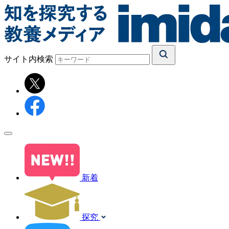
サイト内検索
新着
探究