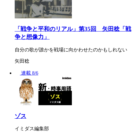
「戦争と平和のリアル」第35回 矢田稔「戦
争と想像力」
自分の歌が誰かを戦場に向かわせたのかもしれない
矢田稔
連載
8/6
ゾス
イミダス編集部