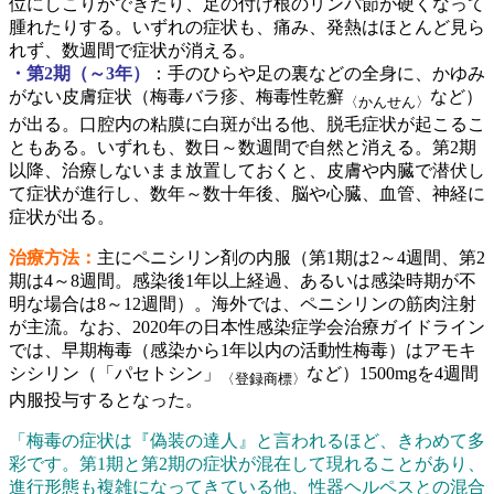
位にしこりができたり、足の付け根のリンパ節が硬くなって
腫れたりする。いずれの症状も、痛み、発熱はほとんど見ら
れず、数週間で症状が消える。
・第2期（～3年）
：手のひらや足の裏などの全身に、かゆみ
がない皮膚症状（梅毒バラ疹、梅毒性乾癬
など）
〈かんせん〉
が出る。口腔内の粘膜に白斑が出る他、脱毛症状が起こるこ
ともある。いずれも、数日～数週間で自然と消える。第2期
以降、治療しないまま放置しておくと、皮膚や内臓で潜伏し
て症状が進行し、数年～数十年後、脳や心臓、血管、神経に
症状が出る。
治療方法：
主にペニシリン剤の内服（第1期は2～4週間、第2
期は4～8週間。感染後1年以上経過、あるいは感染時期が不
明な場合は8～12週間）。海外では、ペニシリンの筋肉注射
が主流。なお、2020年の日本性感染症学会治療ガイドライン
では、早期梅毒（感染から1年以内の活動性梅毒）はアモキ
シシリン（「パセトシン」
など）1500mgを4週間
〈登録商標〉
内服投与するとなった。
「梅毒の症状は『偽装の達人』と言われるほど、きわめて多
彩です。第1期と第2期の症状が混在して現れることがあり、
進行形態も複雑になってきている他、性器ヘルペスとの混合