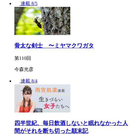
連載
8/5
骨太な剣士 〜ミヤマクワガタ
第110回
今森光彦
連載
8/4
四半世紀、毎日飲酒しないと眠れなかった人
間がそれを断ち切った顛末記