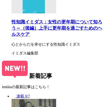
性知識イミダス：女性の更年期について知ろ
う～（後編）上手に更年期を過ごすためのヘ
ルスケア
心とからだを幸せにする性知識イミダス
イミダス編集部
新着記事
imidasの最新記事はこちら！
連載
8/7