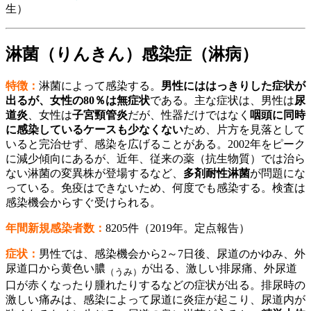
生）
淋菌（りんきん）感染症（淋病）
特徴：
淋菌によって感染する。
男性にははっきりした症状が
出るが、女性の80％は無症状
である。主な症状は、男性は
尿
道炎
、女性は
子宮頸管炎
だが、性器だけではなく
咽頭に同時
に感染しているケースも少なくない
ため、片方を見落として
いると完治せず、感染を広げることがある。2002年をピーク
に減少傾向にあるが、近年、従来の薬（抗生物質）では治ら
ない淋菌の変異株が登場するなど、
多剤耐性淋菌
が問題にな
っている。免疫はできないため、何度でも感染する。検査は
感染機会からすぐ受けられる。
年間新規感染者数：
8205件（2019年。定点報告）
症状：
男性では、感染機会から2～7日後、尿道のかゆみ、外
尿道口から黄色い膿
が出る、激しい排尿痛、外尿道
（うみ）
口が赤くなったり腫れたりするなどの症状が出る。排尿時の
激しい痛みは、感染によって尿道に炎症が起こり、尿道内が