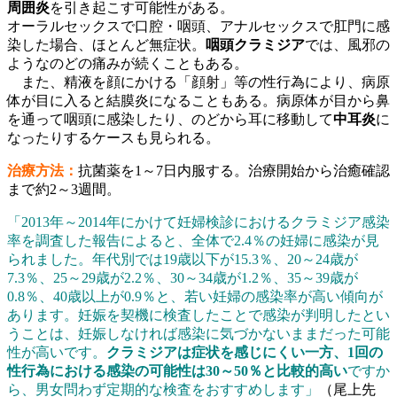
周囲炎
を引き起こす可能性がある。
オーラルセックスで口腔・咽頭、アナルセックスで肛門に感
染した場合、ほとんど無症状。
咽頭クラミジア
では、風邪の
ようなのどの痛みが続くこともある。
また、精液を顔にかける「顔射」等の性行為により、病原
体が目に入ると結膜炎になることもある。病原体が目から鼻
を通って咽頭に感染したり、のどから耳に移動して
中耳炎
に
なったりするケースも見られる。
治療方法：
抗菌薬を1～7日内服する。治療開始から治癒確認
まで約2～3週間。
「2013年～2014年にかけて妊婦検診におけるクラミジア感染
率を調査した報告によると、全体で2.4％の妊婦に感染が見
られました。年代別では19歳以下が15.3％、20～24歳が
7.3％、25～29歳が2.2％、30～34歳が1.2％、35～39歳が
0.8％、40歳以上が0.9％と、若い妊婦の感染率が高い傾向が
あります。妊娠を契機に検査したことで感染が判明したとい
うことは、妊娠しなければ感染に気づかないままだった可能
性が高いです。
クラミジアは症状を感じにくい一方、1回の
性行為における感染の可能性は30～50％と比較的高い
ですか
ら、男女問わず定期的な検査をおすすめします」
（尾上先