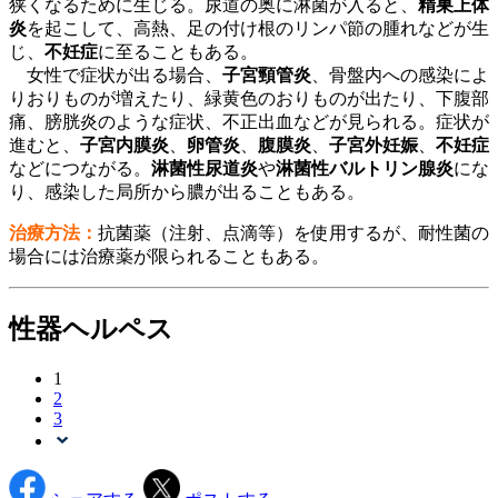
狭くなるために生じる。尿道の奥に淋菌が入ると、
精巣上体
炎
を起こして、高熱、足の付け根のリンパ節の腫れなどが生
じ、
不妊症
に至ることもある。
女性で症状が出る場合、
子宮頸管炎
、骨盤内への感染によ
りおりものが増えたり、緑黄色のおりものが出たり、下腹部
痛、膀胱炎のような症状、不正出血などが見られる。症状が
進むと、
子宮内膜炎
、
卵管炎
、
腹膜炎
、
子宮外妊娠
、
不妊症
などにつながる。
淋菌性尿道炎
や
淋菌性バルトリン腺炎
にな
り、感染した局所から膿が出ることもある。
治療方法：
抗菌薬（注射、点滴等）を使用するが、耐性菌の
場合には治療薬が限られることもある。
性器ヘルペス
1
2
3