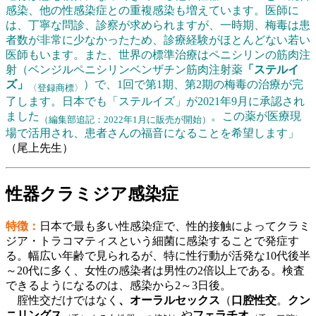
感染、他の性感染症との重複感染も増えています。医師に
は、丁寧な問診、診察が求められますが、一時期、梅毒は患
者数が非常に少なかったため、診療経験がほとんどない若い
医師もいます。また、世界の標準治療はペニシリンの筋肉注
射（ベンジルペニシリンベンザチン筋肉注射薬
「ステルイ
ズ」
）で、1回で第1期、第2期の梅毒の治療が完
〈登録商標〉
了します。日本でも「ステルイズ」が2021年9月に承認され
ました
。この薬が医療現
（編集部追記：2022年1月に販売が開始）
場で活用され、患者さんの福音になることを希望します」
（尾上先生）
性器クラミジア感染症
特徴：
日本で最も多い性感染症で、性的接触によってクラミ
ジア・トラコマティスという細菌に感染することで発症す
る。幅広い年齢で見られるが、特に性行動が活発な10代後半
～20代に多く、女性の感染者は男性の2倍以上である。検査
できるようになるのは、感染から2～3日後。
腟性交だけではなく
、オーラルセックス
（
口腔性交
。
クン
ニリングス
や
フェラチオ