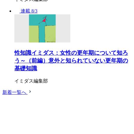
連載
8/3
性知識イミダス：女性の更年期について知ろ
う～（前編）意外と知られていない更年期の
基礎知識
イミダス編集部
新着一覧へ