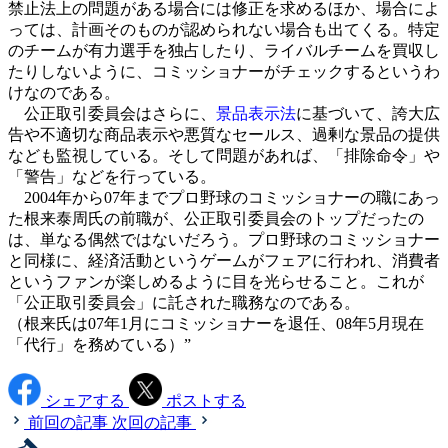
禁止法上の問題がある場合には修正を求めるほか、場合によ
っては、計画そのものが認められない場合も出てくる。特定
のチームが有力選手を独占したり、ライバルチームを買収し
たりしないように、コミッショナーがチェックするというわ
けなのである。
公正取引委員会はさらに、
景品表示法
に基づいて、誇大広
告や不適切な商品表示や悪質なセールス、過剰な景品の提供
なども監視している。そして問題があれば、「排除命令」や
「警告」などを行っている。
2004年から07年までプロ野球のコミッショナーの職にあっ
た根来泰周氏の前職が、公正取引委員会のトップだったの
は、単なる偶然ではないだろう。プロ野球のコミッショナー
と同様に、経済活動というゲームがフェアに行われ、消費者
というファンが楽しめるように目を光らせること。これが
「公正取引委員会」に託された職務なのである。
（根来氏は07年1月にコミッショナーを退任、08年5月現在
「代行」を務めている）”
シェアする
ポストする
前回の記事
次回の記事