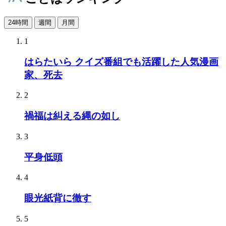
24時間
週間
月間
1
はらたいら クイズ番組でも活躍した人気漫画
家、死去
2
禍福は糾える縄の如し
3
平身低頭
4
眼光紙背に徹す
5