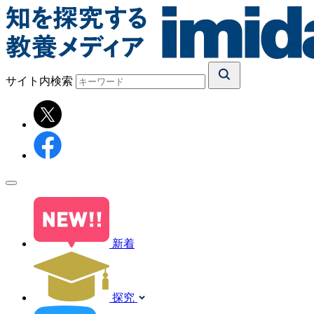
サイト内検索
新着
探究