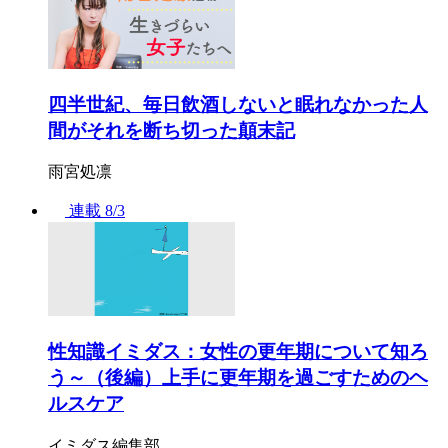
四半世紀、毎日飲酒しないと眠れなかった人
間がそれを断ち切った顛末記
雨宮処凛
連載
8/3
性知識イミダス：女性の更年期について知ろ
う～（後編）上手に更年期を過ごすためのヘ
ルスケア
イミダス編集部