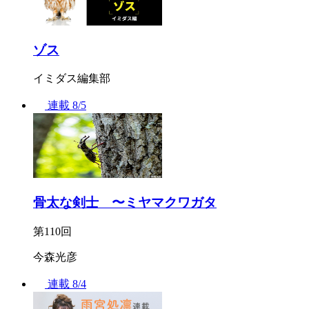
ゾス
イミダス編集部
連載
8/5
骨太な剣士 〜ミヤマクワガタ
第110回
今森光彦
連載
8/4