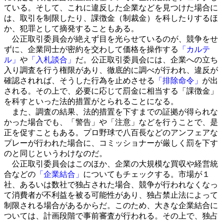
ている。そして、これに違反した企業などを見つけた場合に
は、取引を制限したり、課徴金（制裁金）を科したりするほ
か、犯罪として摘発することもある。
公正取引委員会が絶えず目を光らせているのが、競争をせ
ずに、企業同士が密約を交わして価格を操作する
「カルテ
ル」
や
「入札談合」
だ。公正取引委員会には、企業への立ち
入り調査を行う権限があり、徹底的に調べが行われ、違反が
確認されれば、そうした行為を止めさせる
「排除命令」
が出
される。その上で、必要に応じて罰金に相当する「課徴金」
を科すといった法的措置がとられることになる。
また、調査の結果、法的措置を下すまでの証拠が得られな
かった場合でも、「警告」や「注意」などを行うことで、是
正を促すこともある。プロ野球で八百長などのアンフェアな
プレーが行われた場合に、コミッショナーが厳しく罰を下す
のと同じというわけなのだ。
公正取引委員会はこのほか、企業の大規模な買収や経営統
合などの
「企業結合」
についてもチェックする。市場が１
社、あるいは数社で独占された場合、競争が行われなくなっ
て消費者が不利益を被る可能性があり、独占禁止法によって
制限される場合があるからだ。このため、大きな企業結合に
ついては、計画段階で事前審査が行われる。その上で、独占