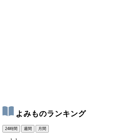
よみものランキング
24時間
週間
月間