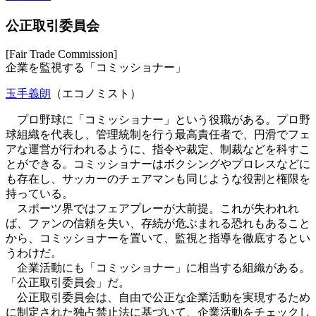
公正取引委員会
[Fair Trade Commission]
企業を監視する「コミッショナー」
玉手義朗
（エコノミスト）
プロ野球に「コミッショナー」という役職がある。プロ野
球組織を代表し、管理統制を行う最高責任者で、円滑でフェ
アな運営が行われるように、指令や裁定、制裁などを科すこ
とができる。コミッショナーはボクシングやプロレスなどに
も存在し、サッカーのチェアマンも同じような役割と権限を
持っている。
スポーツ界ではフェアプレーが大前提。これが失われれ
ば、ファンの信頼を失い、存続が危ぶまれる恐れもあること
から、コミッショナーを置いて、監視と指導を徹底するとい
うわけだ。
企業活動にも「コミッショナー」に相当する組織がある。
「公正取引委員会」だ。
公正取引委員会は、自由で公正な企業活動を実現するため
に制定された独占禁止法に基づいて、企業活動をチェックし