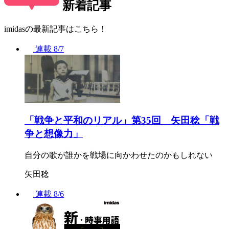
新着記事
imidasの最新記事はこちら！
連載
8/7
「戦争と平和のリアル」第35回 矢田稔「戦
争と想像力」
自分の歌が誰かを戦場に向かわせたのかもしれない
矢田稔
連載
8/6