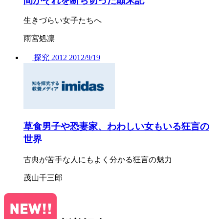
間がそれを断ち切った顛末記
生きづらい女子たちへ
雨宮処凛
探究
2012
2012/
9/19
草食男子や恐妻家、わわしい女もいる狂言の
世界
古典が苦手な人にもよく分かる狂言の魅力
茂山千三郎