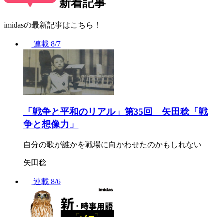
新着記事
imidasの最新記事はこちら！
連載
8/7
「戦争と平和のリアル」第35回 矢田稔「戦
争と想像力」
自分の歌が誰かを戦場に向かわせたのかもしれない
矢田稔
連載
8/6