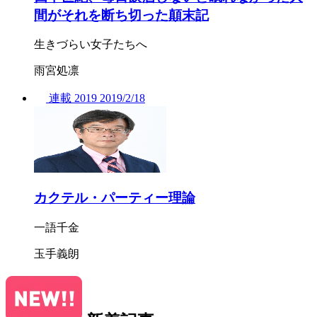
間がそれを断ち切った顛末記
生きづらい女子たちへ
雨宮処凛
連載
2019
2019/
2/18
カクテル・パーティー理論
一語千金
玉手義朗