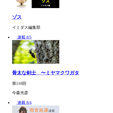
ゾス
イミダス編集部
連載
8/5
骨太な剣士 〜ミヤマクワガタ
第110回
今森光彦
連載
8/4