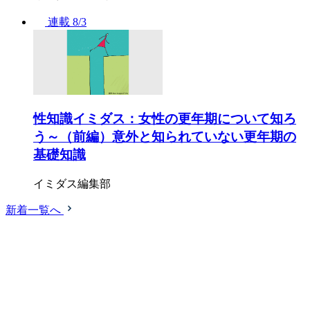
連載
8/3
性知識イミダス：女性の更年期について知ろ
う～（前編）意外と知られていない更年期の
基礎知識
イミダス編集部
新着一覧へ