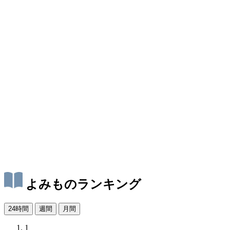
よみものランキング
24時間
週間
月間
1