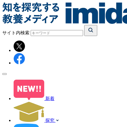
サイト内検索
新着
探究