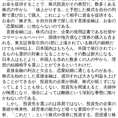
お金を提供することで、株式投資がその典型だ。数多くある
株式の中から、「値上がりする」と予想した株式を自分の判
断で選び出して購入、これによって相手に資金を提供する。
お金の「嫁ぎ先」を自分自身で探し出す直接金融は、お金の
「恋愛結婚」に他ならないのである。
直接金融には、株式のほか、企業の借用証書である社債や
コマーシャルペーパー、国債や地方債など債券の購入も含ま
れる。東京証券取引所の1部に上場されている株式の銘柄だ
けでも1600以上、日本国内はもちろん、外国で発行されてい
るものも選択の対象となることから、その数は膨大になる。
日本人はもとより、外国人も含めた数多くの人の中から、理
想の結婚相手を選ぶことができるというわけだ。
直接金融の利点と欠点も、恋愛結婚に通じるものがある。
株式を始めとした直接金融は、成功すれば大きな利益を上げ
ることができるが、投資先の企業が倒産、株式が紙くずにな
ってしまうことも珍しくない。投資先を間違えると、夫婦仲
が険悪になり、場合によっては離婚という深刻な事態に陥り
かねないのである。
しかし、投資先を選ぶのは容易ではない。投資先の企業の
業績や将来性、経営者の能力など様々な要因やデータを分
析、「これだ！」という株式や債券に投資する。思惑通り株