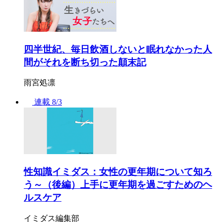
四半世紀、毎日飲酒しないと眠れなかった人
間がそれを断ち切った顛末記
雨宮処凛
連載
8/3
性知識イミダス：女性の更年期について知ろ
う～（後編）上手に更年期を過ごすためのヘ
ルスケア
イミダス編集部