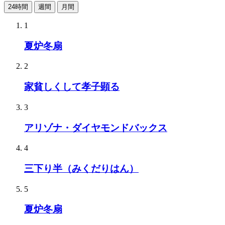
24時間
週間
月間
1
夏炉冬扇
2
家貧しくして孝子顕る
3
アリゾナ・ダイヤモンドバックス
4
三下り半（みくだりはん）
5
夏炉冬扇