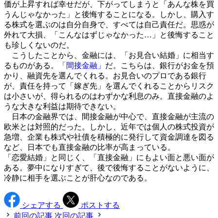
価が上昇すれば幸せだが、下がってしまうと「あんな株を買
うんじゃなかった」と後悔することになる。しかし、購入す
る株式を選ぶのは自分自身で、すべては自己責任だ。思惑が
外れて大損、「こんなはずじゃなかった…」と後悔すること
も珍しくないのだ。
こうしたことから、金融には、「お見合い結婚」に相当す
るものがある。
「間接金融」
だ。こちらは、銀行がお金を預
かり、融資先を選んでくれる。お見合いのプロである銀行
が、責任を持って「嫁ぎ先」を選んでくれることからリスク
は小さいが、得られるのはわずかな利息のみ。直接金融のよ
うな大きな利益は期待できない。
日本の金融界では、間接金融が中心で、直接金融が主流の
欧米とは対照的だった。しかし、近年では個人の株式投資が
急増、企業も株式や社債を積極的に発行して資金調達を図る
など、日本でも直接金融の比率が高まっている。
「恋愛結婚」と同じく、「直接金融」にもよい面と悪い面が
ある。夢中になりすぎて、後で後悔することがないように、
冷静に相手を選ぶことが肝心なのである。
シェアする
ポストする
前回の記事
次回の記事