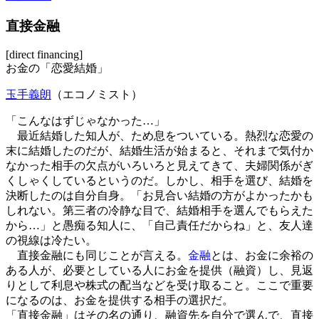
直接金融
[direct financing]
お金の「恋愛結婚」
玉手義朗
（エコノミスト）
「こんなはずじゃなかった…」
最近結婚した知人が、ため息をついている。熱烈な恋愛の
末に結婚したのだが、結婚生活が始まると、それまで気付か
なかった相手の欠点がいろいろと見えてきて、夫婦関係がぎ
くしゃくしているというのだ。しかし、相手を選び、結婚を
決断したのは自分自身。「お見合い結婚の方がよかったかも
しれない。第三者の冷静な目で、結婚相手を選んでもらえた
から…」と愚痴る知人に、「自己責任だからね」と、友人達
の視線は冷たい。
直接金融にも同じことが言える。
金融
とは、お金に余裕の
ある人が、必要としている人にお金を提供（融資）し、見返
りとして利息や株式の配当などを受け取ること。ここで重要
になるのは、お金を提供する相手の選択だ。
「直接金融」はその名の通り、融資先を自分で選んで、直接