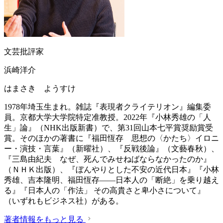
文芸批評家
浜崎洋介
はまさき ようすけ
1978年埼玉生まれ。雑誌『表現者クライテリオン』編集委
員。京都大学大学院特定准教授。2022年『小林秀雄の「人
生」論』（NHK出版新書）で、第31回山本七平賞奨励賞受
賞。そのほかの著書に『福田恆存 思想の〈かたち〉イロニ
ー・演技・言葉』（新曜社）、『反戦後論』（文藝春秋）、
『三島由紀夫 なぜ、死んでみせねばならなかったのか』
（ＮＨＫ出版）、『ぼんやりとした不安の近代日本』『小林
秀雄、吉本隆明、福田恆存――日本人の「断絶」を乗り越え
る』『日本人の「作法」 その高貴さと卑小さについて』
（いずれもビジネス社）がある。
著者情報をもっと見る