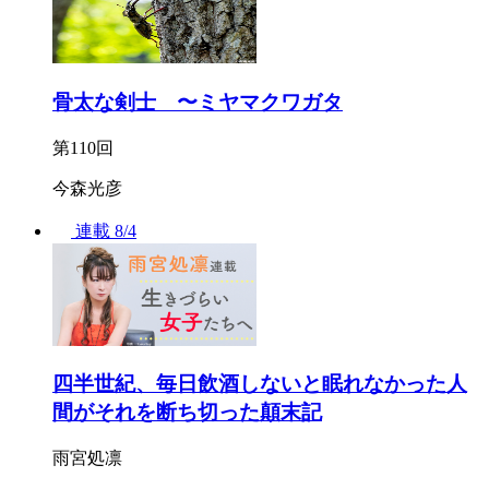
骨太な剣士 〜ミヤマクワガタ
第110回
今森光彦
連載
8/4
四半世紀、毎日飲酒しないと眠れなかった人
間がそれを断ち切った顛末記
雨宮処凛