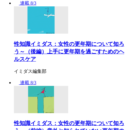
連載
8/3
性知識イミダス：女性の更年期について知ろ
う～（後編）上手に更年期を過ごすためのヘ
ルスケア
イミダス編集部
連載
8/3
性知識イミダス：女性の更年期について知ろ