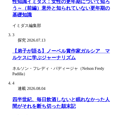
性知識イミダス：女性の更年期について知ろ
う～（前編）意外と知られていない更年期の
基礎知識
イミダス編集部
3
探究
2026.07.13
【弟子が語る】ノーベル賞作家ガルシア゠マ
ルケスに学ぶジャーナリズム
ネルソン・フレディ・パディージャ（Nelson Fredy
Padilla）
4
連載
2026.08.04
四半世紀、毎日飲酒しないと眠れなかった人
間がそれを断ち切った顛末記