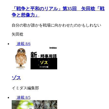
「戦争と平和のリアル」第35回 矢田稔「戦
争と想像力」
自分の歌が誰かを戦場に向かわせたのかもしれない
矢田稔
連載
8/6
ゾス
イミダス編集部
連載
8/5