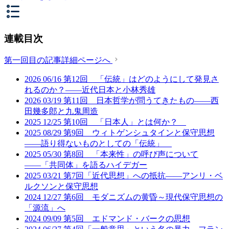
連載目次
第一回目の記事詳細ページへ
2026
06/16
第12回 「伝統」はどのようにして発見さ
れるのか？——近代日本と小林秀雄
2026
03/19
第11回 日本哲学が問うてきたもの——西
田幾多郎と九鬼周造
2025
12/25
第10回 「日本人」とは何か？
2025
08/29
第9回 ウィトゲンシュタインと保守思想
――語り得ないものとしての「伝統」
2025
05/30
第8回 「本来性」の呼び声について
――「共同体」を語るハイデガー
2025
03/21
第7回「近代思想」への抵抗――アンリ・ベ
ルクソンと保守思想
2024
12/27
第6回 モダニズムの黄昏～現代保守思想の
「源流」へ
2024
09/09
第5回 エドマンド・バークの思想