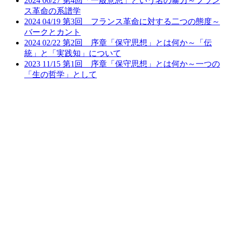
2024
06/27
第4回「一般意思」という名の暴力～フラン
ス革命の系譜学
2024
04/19
第3回 フランス革命に対する二つの態度～
バークとカント
2024
02/22
第2回 序章「保守思想」とは何か～「伝
統」と「実践知」について
2023
11/15
第1回 序章「保守思想」とは何か～一つの
「生の哲学」として