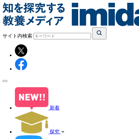
サイト内検索
新着
探究