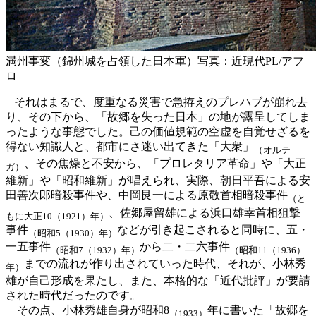
満州事変（錦州城を占領した日本軍）写真：近現代PL/アフ
ロ
それはまるで、度重なる災害で急拵えのプレハブが崩れ去
り、その下から、「故郷を失った日本」の地が露呈してしま
ったような事態でした。己の価値規範の空虚を自覚せざるを
得ない知識人と、都市にさ迷い出てきた「大衆」
（オルテ
、その焦燥と不安から、「プロレタリア革命」や「大正
ガ）
維新」や「昭和維新」が唱えられ、実際、朝日平吾による安
田善次郎暗殺事件や、中岡艮一による原敬首相暗殺事件
（と
、佐郷屋留雄による浜口雄幸首相狙撃
もに大正10（1921）年）
事件
などが引き起こされると同時に、五・
（昭和5（1930）年）
一五事件
から二・二六事件
（昭和7（1932）年）
（昭和11（1936）
までの流れが作り出されていった時代、それが、小林秀
年）
雄が自己形成を果たし、また、本格的な「近代批評」が要請
された時代だったのです。
その点、小林秀雄自身が昭和8
年に書いた「故郷を
（1933）