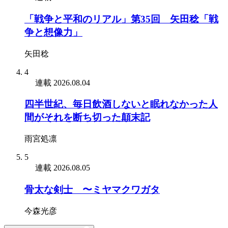
「戦争と平和のリアル」第35回 矢田稔「戦
争と想像力」
矢田稔
4
連載
2026.08.04
四半世紀、毎日飲酒しないと眠れなかった人
間がそれを断ち切った顛末記
雨宮処凛
5
連載
2026.08.05
骨太な剣士 〜ミヤマクワガタ
今森光彦