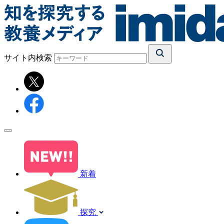
サイト内検索
新着
探究