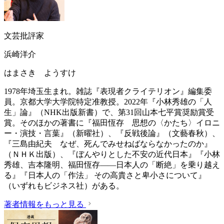
文芸批評家
浜崎洋介
はまさき ようすけ
1978年埼玉生まれ。雑誌『表現者クライテリオン』編集委
員。京都大学大学院特定准教授。2022年『小林秀雄の「人
生」論』（NHK出版新書）で、第31回山本七平賞奨励賞受
賞。そのほかの著書に『福田恆存 思想の〈かたち〉イロニ
ー・演技・言葉』（新曜社）、『反戦後論』（文藝春秋）、
『三島由紀夫 なぜ、死んでみせねばならなかったのか』
（ＮＨＫ出版）、『ぼんやりとした不安の近代日本』『小林
秀雄、吉本隆明、福田恆存――日本人の「断絶」を乗り越え
る』『日本人の「作法」 その高貴さと卑小さについて』
（いずれもビジネス社）がある。
著者情報をもっと見る