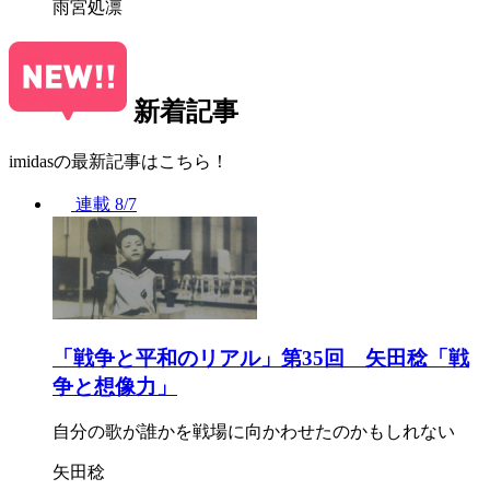
雨宮処凛
新着記事
imidasの最新記事はこちら！
連載
8/7
「戦争と平和のリアル」第35回 矢田稔「戦
争と想像力」
自分の歌が誰かを戦場に向かわせたのかもしれない
矢田稔