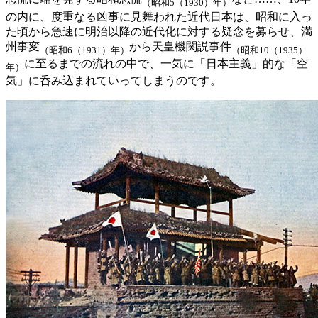
（昭和5（1930）年）
の内に、度重なる凶事に見舞われた近代日本は、昭和に入っ
た頃から急速に明治以降の近代化に対する疑念を募らせ、満
州事変
から天皇機関説事件
（昭和6（1931）年）
（昭和10（1935）
に至るまでの流れの中で、一気に「日本主義」的な「空
年）
気」に呑み込まれていってしまうのです。