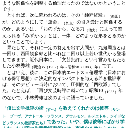
ような関係性を調整する倫理だったのではないかということ
です。
とすれば、次に問われるのは、その「純粋経験」
（西田）
が、どのようにして「運命」
の引き受けと関係する
（九鬼）
のか、あるいは、「おのずから」なる力
によって整
（他力）
えられる「みずから」とは、一体、どのような形をとるのか
ということでしょう。
果たして、それに一定の答えを出す人間が、九鬼周造とは
一回り、西田幾多郎と比べれば二回り以上若い世代から登場
してきます。近代日本に、「文芸批評」という営みをもたら
した小林秀雄
です。
（明治35（1902）年～昭和58（1983）年）
とはいえ、後に、この日本的エートス＝倫理学（日本にお
ける保守思想）に決定的なインパクトを与える若き批評家
は、そのデビュー当時において、圧倒的な「西欧派」でし
た。たとえば、「再び文芸時評に就いて」昭和10
年
（1935）
のなかで、小林秀雄は次のように語っていました。
「僕に文学批評の術
を教えてくれたのは彼等
（すべ）
〔サン
ト・ブーヴ、アナトール・フランス、グウルモン、ルメエトル、ジイドな
であった。いや、僕は彼等にばかり学
どフランスの批評家たち〕