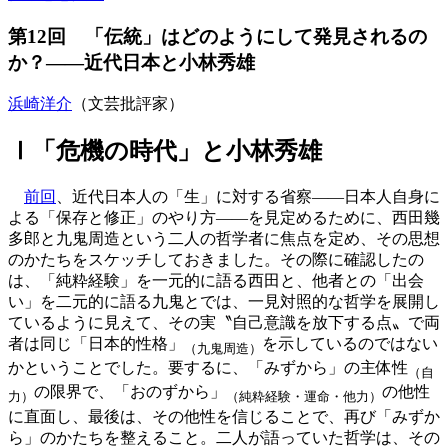
第12回 「伝統」はどのようにして発見されるの
か？——近代日本と小林秀雄
浜崎洋介
（文芸批評家）
Ⅰ「危機の時代」と小林秀雄
前回
、近代日本人の「生」に対する省察——日本人自身に
よる「保存と修正」のやり方——を見定めるために、西田幾
多郎と九鬼周造という二人の哲学者に焦点を定め、その思想
のかたちをスケッチしておきました。その際に確認したの
は、「純粋経験」を一元的に語る西田と、他者との「出会
い」を二元的に語る九鬼とでは、一見対照的な哲学を展開し
ているように見えて、その実〝自己意識を放下する点〟で両
者は同じ「日本的性格」
を示しているのではない
（九鬼周造）
かということでした。要するに、「みずから」の主体性
（自
の限界で、「おのずから」
の他性
力）
（純粋経験・運命・他力）
に直面し、最後は、その他性を信じることで、再び「みずか
ら」のかたちを整えること。二人が語っていた哲学は、その