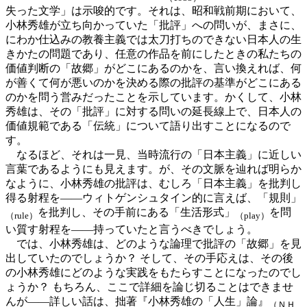
失った文学」は示唆的です。それは、昭和戦前期において、
小林秀雄が立ち向かっていた「批評」への問いが、まさに、
にわか仕込みの教養主義では太刀打ちのできない日本人の生
きかたの問題であり、任意の作品を前にしたときの私たちの
価値判断の「故郷」がどこにあるのかを、言い換えれば、何
が善くて何が悪いのかを決める際の批評の基準がどこにある
のかを問う営みだったことを示しています。かくして、小林
秀雄は、その「批評」に対する問いの延長線上で、日本人の
価値規範である「伝統」について語り出すことになるので
す。
なるほど、それは一見、当時流行の「日本主義」に近しい
言葉であるようにも見えます。が、その文脈を辿れば明らか
なように、小林秀雄の批評は、むしろ「日本主義」を批判し
得る射程を——ウィトゲンシュタイン的に言えば、「規則」
を批判し、その手前にある「生活形式」
を問
（rule）
（play）
い質す射程を——持っていたと言うべきでしょう。
では、小林秀雄は、どのような論理で批評の「故郷」を見
出していたのでしょうか？ そして、その手応えは、その後
の小林秀雄にどのような実践をもたらすことになったのでし
ょうか？ もちろん、ここで詳細を論じ切ることはできませ
んが——詳しい話は、拙著『小林秀雄の「人生」論』
（ＮＨ