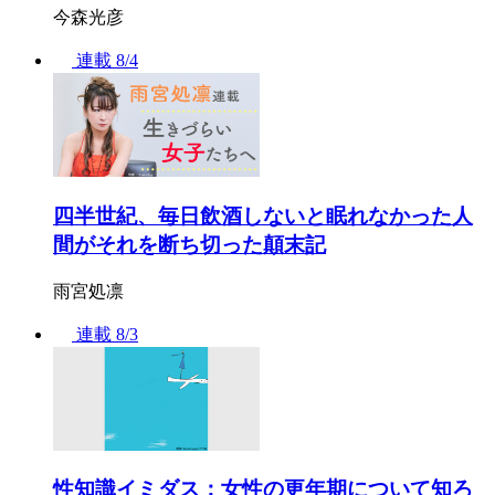
今森光彦
連載
8/4
四半世紀、毎日飲酒しないと眠れなかった人
間がそれを断ち切った顛末記
雨宮処凛
連載
8/3
性知識イミダス：女性の更年期について知ろ