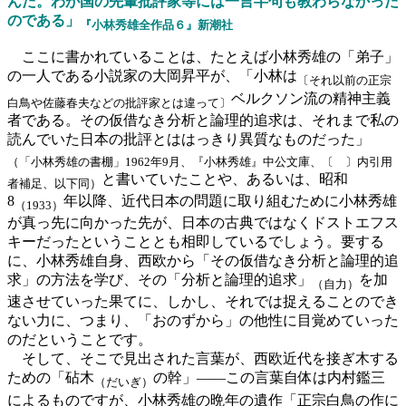
んだ。わが国の先輩批評家等には一言半句も教わらなかった
のである」
『小林秀雄全作品６』新潮社
ここに書かれていることは、たとえば小林秀雄の「弟子」
の一人である小説家の大岡昇平が、「小林は
〔それ以前の正宗
ベルクソン流の精神主義
白鳥や佐藤春夫などの批評家とは違って〕
者である。その仮借なき分析と論理的追求は、それまで私の
読んでいた日本の批評とははっきり異質なものだった」
（「小林秀雄の書棚」1962年9月、『小林秀雄』中公文庫、〔 〕内引用
と書いていたことや、あるいは、昭和
者補足、以下同）
8
年以降、近代日本の問題に取り組むために小林秀雄
（1933）
が真っ先に向かった先が、日本の古典ではなくドストエフス
キーだったということとも相即しているでしょう。要する
に、小林秀雄自身、西欧から「その仮借なき分析と論理的追
求」の方法を学び、その「分析と論理的追求」
を加
（自力）
速させていった果てに、しかし、それでは捉えることのでき
ない力に、つまり、「おのずから」の他性に目覚めていった
のだということです。
そして、そこで見出された言葉が、西欧近代を接ぎ木する
ための「砧木
の幹」——この言葉自体は内村鑑三
（だいぎ）
によるものですが、小林秀雄の晩年の遺作「正宗白鳥の作に