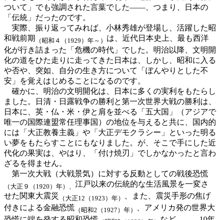
ついて」でも強調された言葉でした——、つまり、日本の
「伝統」だったのです。
実際、振り返ってみれば、小林秀雄が登場し、活躍した昭
和戦前期
は、近代日本史上、最も西洋
（昭和４（1929）年～）
化が行き詰まった「危機の時代」でした。明治以降、文明開
化の道をひた走りに走ってきた日本は、しかし、昭和に入る
や否や、突如、自分の生き方について「ぼんやりとした不
安」を覚えはじめることになるのです。
確かに、明治の文明開化は、日本に多くの実利をもたらし
ました。日清・日露戦争の勝利と第一次世界大戦の勝利は、
日本に、英・仏・米・伊と肩を並べる「五大国」（アジアで
唯一の国際連盟常任理事国）の地位を与えると共に、国内的
には「大正教養主義」や「大正デモクラシー」といった明る
い夢をもたらすことにもなりました。が、そこで手にした近
代化の果実は、やはり、「付け焼刃」でしかなかったと言わ
ざるを得ません。
第一次大戦（大戦景気）に対する反動としての戦後恐慌
江戸以来の伝統的な生活風景を一変さ
（大正９（1920）年）、
せた関東大震災
、また、震災手形の焦げ
（大正12（1923）年）
付きによる金融恐慌
、アメリカ発の世界大
（昭和2（1927）年）
恐慌に端を発する昭和恐慌
など……、10年