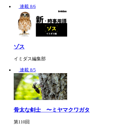
連載
8/6
ゾス
イミダス編集部
連載
8/5
骨太な剣士 〜ミヤマクワガタ
第110回