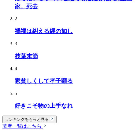
家、死去
2
禍福は糾える縄の如し
3
枝葉末節
4
家貧しくして孝子顕る
5
好きこそ物の上手なれ
ランキングをもっと見る
著者一覧はこちら