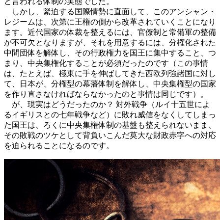
と言われる体制の実態でした。
しかし、緊迫する国際情勢に直面して、このアンシャン・
レジームは、次第に王権の側から改革されていくことになり
ます。近代国家の体裁を整えるには、官僚制と常備軍の整備
が不可欠となりますが、それを用意するには、分権化された
中間団体を解体し、その行政権力を国王に集中すること、つ
まり、中央集権化することが必須だったのです（この事情
は、たとえば、極東に手を伸ばしてきた西欧列強諸国に対し
て、日本が、分権型の幕藩体制を解体し、中央集権型の国家
を作り直さなければならなかったのと事情は同じです）。
が、現実はどうだったのか？ 対外戦争（ルイ十五世によ
るイギリスとの七年戦争など）に敗れ威信をなくしてしまっ
た国王は、ろくに中央集権体制の基盤も整えられないまま、
その敗戦のツケとして背負いこんだ莫大な財政赤字への対応
を迫られることになるのです。