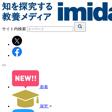
サイト内検索
新着
探究