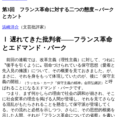
第3回 フランス革命に対する二つの態度～バーク
とカント
浜崎洋介
（文芸批評家）
Ⅰ 遅れてきた批判者——フランス革命
とエドマンド・バーク
前回の連載では、改革主義（理性主義）に対して、つねに
〝後手を引くように〟宿命づけられている保守思想（愛着と
先入見の擁護）について、その概要を見ておきました。が、
まさに、それを身をもって体現していたのが、後に「保守主
義の開祖」
と呼
（ラッセル・カーク『保守主義の精神』会田弘継訳）
ばれることになるエドマンド・バークです。
つまり、まず何かしらの理由で社会の調和が崩され、そこ
に社会変革の理念を掲げる人間が登場し、それを見てさらな
る混乱がもたらされることを懸念して保守派が登場してく
る。その流れと必然を示しつつ、さらに、その思想的根拠を
示した人間、それが『フランス革命についての省察』を書い