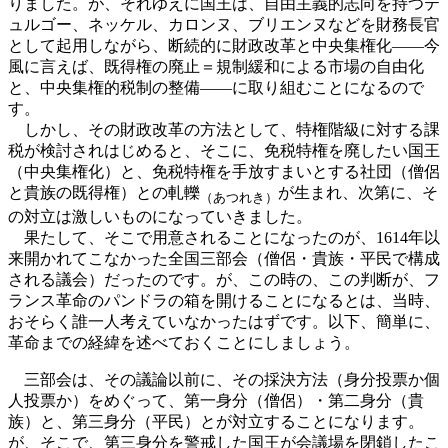
りました。が、それゆえに国王は、自由主義的志向を持つテ
ュルゴー、ネッケル、カロンヌ、ブリエンヌなどを財務長官
として起用しながら、断続的に財政改革と中央集権化——今
風に言えば、既得権の廃止＝規制緩和による市場の自由化
と、中央集権的税制の整備——に取り組むことになるので
す。
しかし、その財政改革の方法として、特権階級に対する課
税が検討されはじめると、そこに、免税特権を廃したい国王
（中央集権化）と、免税特権を手放すまいとする社団（僧侶
と貴族の既得権）との軋轢
が生まれ、次第に、そ
（あつれき）
の対立は激しいものになっていきました。
果たして、そこで用意されることになったのが、1614年以
来開かれてこなかった全国三部会（僧侶・貴族・平民で構成
される議会）だったのです。が、この時の、この判断が、フ
ランス革命のパンドラの箱を開けることになるとは、当時、
おそらく誰一人考えていなかったはずです。以下、簡単に、
革命までの経緯を述べておくことにしましょう。
三部会は、その議論以前に、その採決方法（身分投票か個
人投票か）をめぐって、第一身分（僧侶）・第二身分（貴
族）と、第三身分（平民）とが対立することになります。
が、そこで、第三身分を警戒した国王が会議場を閉鎖したこ