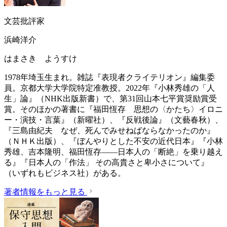
文芸批評家
浜崎洋介
はまさき ようすけ
1978年埼玉生まれ。雑誌『表現者クライテリオン』編集委
員。京都大学大学院特定准教授。2022年『小林秀雄の「人
生」論』（NHK出版新書）で、第31回山本七平賞奨励賞受
賞。そのほかの著書に『福田恆存 思想の〈かたち〉イロニ
ー・演技・言葉』（新曜社）、『反戦後論』（文藝春秋）、
『三島由紀夫 なぜ、死んでみせねばならなかったのか』
（ＮＨＫ出版）、『ぼんやりとした不安の近代日本』『小林
秀雄、吉本隆明、福田恆存――日本人の「断絶」を乗り越え
る』『日本人の「作法」 その高貴さと卑小さについて』
（いずれもビジネス社）がある。
著者情報をもっと見る