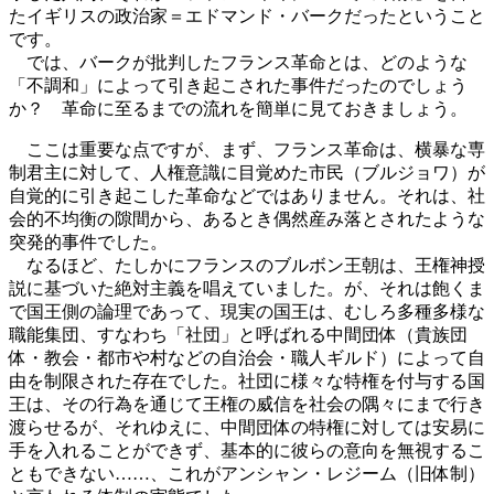
たイギリスの政治家＝エドマンド・バークだったということ
です。
では、バークが批判したフランス革命とは、どのような
「不調和」によって引き起こされた事件だったのでしょう
か？ 革命に至るまでの流れを簡単に見ておきましょう。
ここは重要な点ですが、まず、フランス革命は、横暴な専
制君主に対して、人権意識に目覚めた市民（ブルジョワ）が
自覚的に引き起こした革命などではありません。それは、社
会的不均衡の隙間から、あるとき偶然産み落とされたような
突発的事件でした。
なるほど、たしかにフランスのブルボン王朝は、王権神授
説に基づいた絶対主義を唱えていました。が、それは飽くま
で国王側の論理であって、現実の国王は、むしろ多種多様な
職能集団、すなわち「社団」と呼ばれる中間団体（貴族団
体・教会・都市や村などの自治会・職人ギルド）によって自
由を制限された存在でした。社団に様々な特権を付与する国
王は、その行為を通じて王権の威信を社会の隅々にまで行き
渡らせるが、それゆえに、中間団体の特権に対しては安易に
手を入れることができず、基本的に彼らの意向を無視するこ
ともできない……、これがアンシャン・レジーム（旧体制）