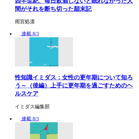
四半世紀、毎日飲酒しないと眠れなかった人
間がそれを断ち切った顛末記
雨宮処凛
連載
8/3
性知識イミダス：女性の更年期について知ろ
う～（後編）上手に更年期を過ごすためのヘ
ルスケア
イミダス編集部
連載
8/3