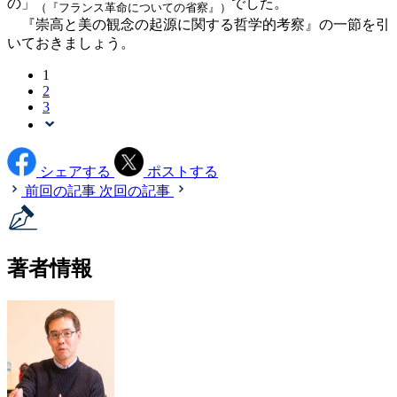
の」
でした。
（『フランス革命についての省察』）
『崇高と美の観念の起源に関する哲学的考察』の一節を引
いておきましょう。
1
2
3
シェアする
ポストする
前回の記事
次回の記事
著者情報