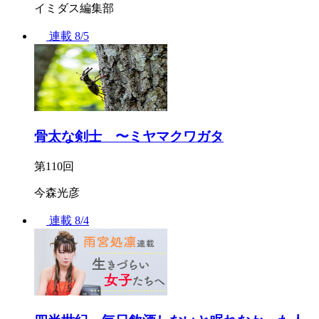
イミダス編集部
連載
8/5
骨太な剣士 〜ミヤマクワガタ
第110回
今森光彦
連載
8/4