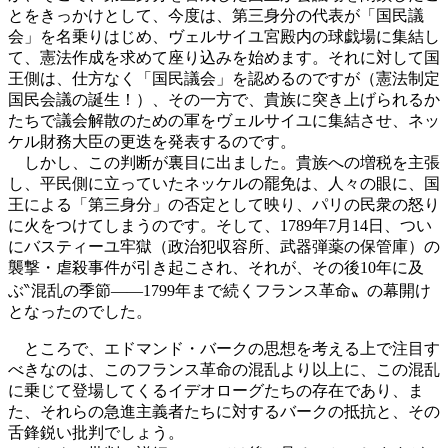
とをきっかけとして、今度は、第三身分の代表が「国民議
会」を名乗りはじめ、ヴェルサイユ宮殿内の球戯場に集結し
て、憲法作成を求めて座り込みを始めます。それに対して国
王側は、仕方なく「国民議会」を認めるのですが（憲法制定
国民会議の誕生！）、その一方で、貴族に突き上げられるか
たちで議会解散のための軍をヴェルサイユに集結させ、ネッ
ケル財務大臣の更迭を発表するのです。
しかし、この判断が裏目に出ました。貴族への増税を主張
し、平民側に立っていたネッケルの罷免は、人々の眼に、国
王による「第三身分」の否定として映り、パリの民衆の怒り
に火をつけてしまうのです。そして、1789年7月14日、つい
にバスティーユ牢獄（政治犯収容所、武器弾薬の保管庫）の
襲撃・虐殺事件が引き起こされ、それが、その後10年に及
ぶ‶混乱の季節——1799年まで続くフランス革命〟の幕開け
となったのでした。
ところで、エドマンド・バークの思想を考える上で注目す
べきなのは、このフランス革命の混乱より以上に、この混乱
に乗じて登場してくるイデオローグたちの存在であり、ま
た、それらの急進主義者たちに対するバークの抵抗と、その
舌鋒鋭い批判でしょう。