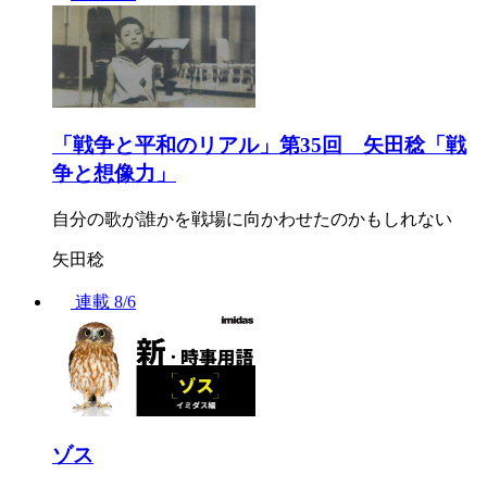
「戦争と平和のリアル」第35回 矢田稔「戦
争と想像力」
自分の歌が誰かを戦場に向かわせたのかもしれない
矢田稔
連載
8/6
ゾス