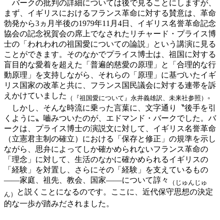
バークの批判の詳細については後で見ることにしますが、
まず、イギリスにおけるフランス革命に対する賛意は、革命
勃発から3ヵ月半後の1979年11月4日、イギリス名誉革命記念
協会の記念祝賀会の席上でなされたリチャード・プライス博
士の「われわれの祖国愛についての論説」という講演に見る
ことができます。そのなかでプライス博士は、祖国に対する
盲目的な愛着を超えた「普遍的慈愛の原理」と「合理的な行
動原理」を支持しながら、それらの「原理」に基づいたイギ
リス国家の改革と共に、フランス国民議会に対する連帯を訴
えかけていました
。
（『祖国愛について』永井義雄訳、未来社参照）
しかし、そんな時流に乗った言葉に、文字通り〝後手を引
くように〟嚙みついたのが、エドマンド・バークでした。バ
ークは、プライス博士の演説文に対して、イギリス名誉革命
（立憲君主制の確立）における「保存と修正」の規準を示し
ながら、思弁によってしか確かめられないフランス革命の
「理念」に対して、生活のなかに確かめられるイギリスの
「経験」を対置し、さらにその「経験」を支えているもの
——家庭、祖先、教会、国家——について諄々
（じゅんじゅ
と説くことになるのです。ここに、近代保守思想の決定
ん）
的な一歩が踏みだされました。