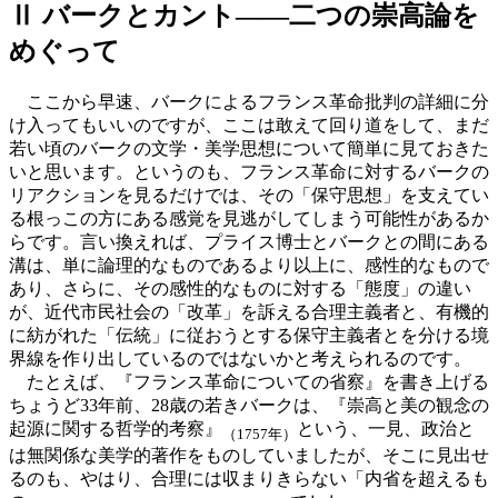
Ⅱ バークとカント——二つの崇高論を
めぐって
ここから早速、バークによるフランス革命批判の詳細に分
け入ってもいいのですが、ここは敢えて回り道をして、まだ
若い頃のバークの文学・美学思想について簡単に見ておきた
いと思います。というのも、フランス革命に対するバークの
リアクションを見るだけでは、その「保守思想」を支えてい
る根っこの方にある感覚を見逃がしてしまう可能性があるか
らです。言い換えれば、プライス博士とバークとの間にある
溝は、単に論理的なものであるより以上に、感性的なもので
あり、さらに、その感性的なものに対する「態度」の違い
が、近代市民社会の「改革」を訴える合理主義者と、有機的
に紡がれた「伝統」に従おうとする保守主義者とを分ける境
界線を作り出しているのではないかと考えられるのです。
たとえば、『フランス革命についての省察』を書き上げる
ちょうど33年前、28歳の若きバークは、『崇高と美の観念の
起源に関する哲学的考察』
という、一見、政治と
（1757年）
は無関係な美学的著作をものしていましたが、そこに見出せ
るのも、やはり、合理には収まりきらない「内省を超えるも