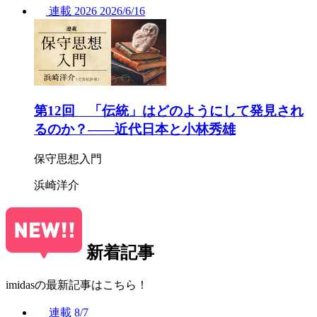
連載
2026
2026/
6/16
第12回 「伝統」はどのようにして発見され
るのか？——近代日本と小林秀雄
保守思想入門
浜崎洋介
新着記事
imidasの最新記事はこちら！
連載
8/7