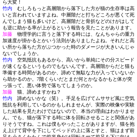
ら大変！
竹内
むしろもっと高層階から落下した方が猫の生存率は高
いと言われていますよね。中層階だと打ちどころが悪くて死
んでしまう猫も多いけど、高層階だと骨折などのけがはして
も逆に助かる率が上がるという報告を見たことがあります。
加藤
物理学的に言うと落下する時には、なんちゃらの重力
加速度が掛かるとかいう法則がありましたよね。それだと高
い所から落ちた方がぶつかった時のダメージが大きいんじゃ
ないでしょうか。
竹内
空気抵抗もあるから、高いから単純にその分スピード
が速くなるというものでもないんです。高層階からだと猫も
準備する時間があるのか、諦めて無駄な力が入っていないか
ら助かるのか。7階くらいだとまだ何とかなるかもと体が突
っ張って、悪い体勢で落ちてしまうのか。
加藤
猫、諦めますかね？
竹内
諦めないかな（笑）。手足を広げてムササビ風に空気
抵抗を利用しているのかもしれませんが、実際の映像や実験
した結果を見たわけではないので、本当の理由はわかりませ
ん。でも、猫が落下する時に体を回転させることと関係があ
りそうですね。これは僕もやったことがありますが、猫を抱
え上げて背中を下にしてベッドの上に落とすと、猫はまず前
足を小さくたたんで前半身だけ回転させて前足を下に向け、