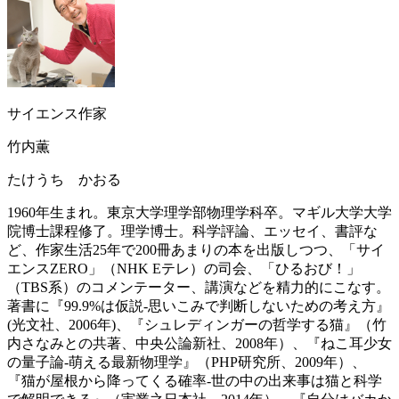
サイエンス作家
竹内薫
たけうち かおる
1960年生まれ。東京大学理学部物理学科卒。マギル大学大学
院博士課程修了。理学博士。科学評論、エッセイ、書評な
ど、作家生活25年で200冊あまりの本を出版しつつ、「サイ
エンスZERO」（NHK Eテレ）の司会、「ひるおび！」
（TBS系）のコメンテーター、講演などを精力的にこなす。
著書に『99.9%は仮説-思いこみで判断しないための考え方』
(光文社、2006年)、『シュレディンガーの哲学する猫』（竹
内さなみとの共著、中央公論新社、2008年）、『ねこ耳少女
の量子論-萌える最新物理学』（PHP研究所、2009年）、
『猫が屋根から降ってくる確率-世の中の出来事は猫と科学