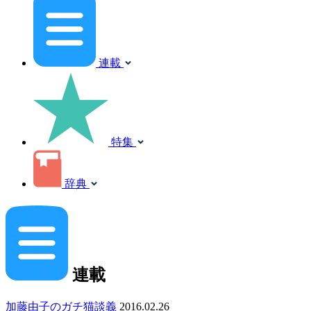
連載
特集
辞典
連載
加藤由子のガチ猫談義
2016.02.26