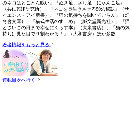
のネコはとことん眠い』『ぬき足、さし足、にゃんこ足』
（共にPHP研究所）、『ネコを長生きさせる50の秘訣』（サ
イエンス・アイ新書）、『猫の気持ちを聞いてごらん』（幻
冬舎文庫）、『猫式生活のすゝめ』（誠文堂新光社）、『猫
とさいごの日まで幸せにくらす本』（大泉書店）、『猫の気
持ちは見た目で９割わかる！』（大和書房）ほか多数。
著者情報をもっと見る
連載目次へ行く