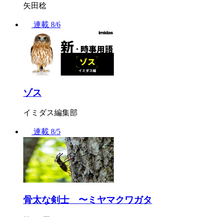
矢田稔
連載
8/6
ゾス
イミダス編集部
連載
8/5
骨太な剣士 〜ミヤマクワガタ