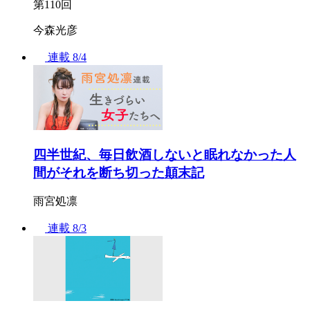
第110回
今森光彦
連載
8/4
四半世紀、毎日飲酒しないと眠れなかった人
間がそれを断ち切った顛末記
雨宮処凛
連載
8/3