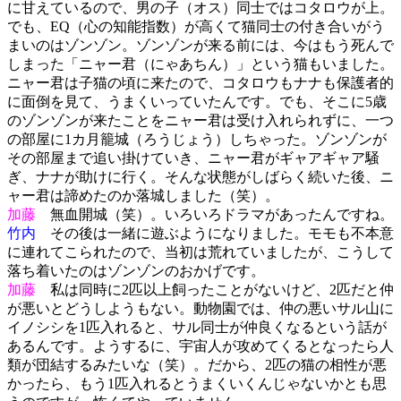
に甘えているので、男の子（オス）同士ではコタロウが上。
でも、EQ（心の知能指数）が高くて猫同士の付き合いがう
まいのはゾンゾン。ゾンゾンが来る前には、今はもう死んで
しまった「ニャー君（にゃあちん）」という猫もいました。
ニャー君は子猫の頃に来たので、コタロウもナナも保護者的
に面倒を見て、うまくいっていたんです。でも、そこに5歳
のゾンゾンが来たことをニャー君は受け入れられずに、一つ
の部屋に1カ月籠城（ろうじょう）しちゃった。ゾンゾンが
その部屋まで追い掛けていき、ニャー君がギャアギャア騒
ぎ、ナナが助けに行く。そんな状態がしばらく続いた後、ニ
ャー君は諦めたのか落城しました（笑）。
加藤
無血開城（笑）。いろいろドラマがあったんですね。
竹内
その後は一緒に遊ぶようになりました。モモも不本意
に連れてこられたので、当初は荒れていましたが、こうして
落ち着いたのはゾンゾンのおかげです。
加藤
私は同時に2匹以上飼ったことがないけど、2匹だと仲
が悪いとどうしようもない。動物園では、仲の悪いサル山に
イノシシを1匹入れると、サル同士が仲良くなるという話が
あるんです。ようするに、宇宙人が攻めてくるとなったら人
類が団結するみたいな（笑）。だから、2匹の猫の相性が悪
かったら、もう1匹入れるとうまくいくんじゃないかとも思