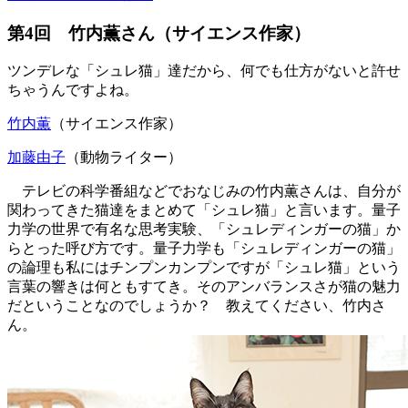
第4回 竹内薫さん（サイエンス作家）
ツンデレな「シュレ猫」達だから、何でも仕方がないと許せ
ちゃうんですよね。
竹内薫
（サイエンス作家）
加藤由子
（動物ライター）
テレビの科学番組などでおなじみの竹内薫さんは、自分が
関わってきた猫達をまとめて「シュレ猫」と言います。量子
力学の世界で有名な思考実験、「シュレディンガーの猫」か
らとった呼び方です。量子力学も「シュレディンガーの猫」
の論理も私にはチンプンカンプンですが「シュレ猫」という
言葉の響きは何ともすてき。そのアンバランスさが猫の魅力
だということなのでしょうか？ 教えてください、竹内さ
ん。