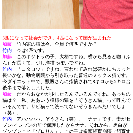
3匹になって社会ができ、4匹になって国が生まれた
加藤
竹内家の猫は今、全員で何匹ですか？
竹内
今は4匹です。
加藤
このキジトラの子、大柄ですね。横から見ると吻（ふ
ん）が長くて、少し洋猫っぽいですね。
竹内
「コタロウ」ですね。言われてみれば確かにちょっと
長いかな。動物病院から引き取った普通のミックス猫です。
今ダイエット中で、獣医さんに指摘されて8キロから5キロ台
後半まで落としました。
加藤
だからおなかが少したるんでいるんですね。あっちの
猫は？ 私、ああいう模様の猫を「ぞうきん猫」って呼んで
いるんです。サビ猫って洗ってないぞうきんみたいでしょ
（笑）。
竹内
アハハハハ、ぞうきん（笑）。「ナナ」です。妻がセ
ブン‐イレブンの前で保護したからナナ。それから、黒白が
ゾンゾンこと「ゾロりん」。この子は多頭飼育崩壊（飼育す