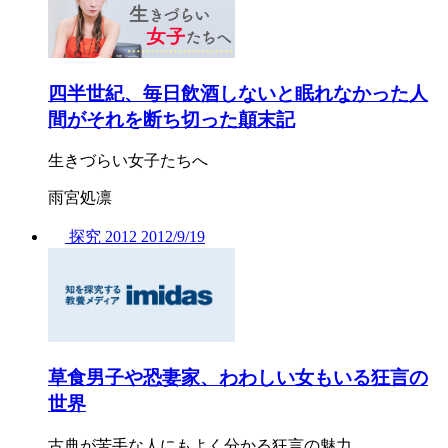
四半世紀、毎日飲酒しないと眠れなかった人
間がそれを断ち切った顛末記
生きづらい女子たちへ
雨宮処凛
探究
2012
2012/
9/19
草食男子や恐妻家、わわしい女もいる狂言の
世界
古典が苦手な人にもよく分かる狂言の魅力