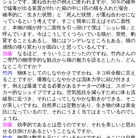
ションです。重ね合わせの例えに使われますが、50％の確率
で猛毒が出る装置が付いた箱の中に1匹の猫を入れた場合、
確率的に「生きた状態」と「死んだ状態」が重ね合わせにな
っているという考えです。すごく簡単に言えばその二面性
と、本物の猫が持つ二面性を引っ掛けて僕は「シュレ猫」と
呼んでいます。今はこうしてくつろいでいる猫が、突然、豹
変することもあるし、猫にはツンデレなところもある。猫の
感情の移り変わりが面白いと思っているんです。
加藤
なるほど、そういうことだったのですね。竹内さんの
ご専門の物理学的な観点から猫の魅力を語るとしたら、どん
なところですか？
竹内
物体としてのしなやかさですかね。ネコ科全般に言え
ることですが、優雅なしなやかさは流体力学に結び付きま
す。例えば最速で走る必要があるチーターの体は、スポーツ
カー的なシェイプですよね。空気抵抗を減らすために体も流
線形に近づき、それによってしなやかな動きができる。そこ
が美しいですね。自然界には定数があり、生き物の体は黄金
比になっているので、それにうまく当てはまっているのでし
ょうね。
加藤
効率的であるとは思うのですが、それを美しいと思わ
せる仕掛けがあるということなんですか。
竹内
物理は数学を元にしているわけですが、そこには自然