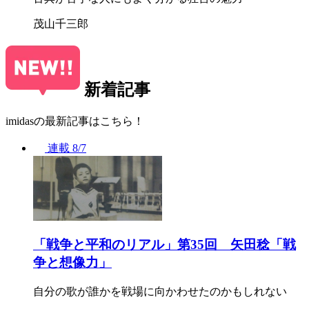
茂山千三郎
新着記事
imidasの最新記事はこちら！
連載
8/7
「戦争と平和のリアル」第35回 矢田稔「戦
争と想像力」
自分の歌が誰かを戦場に向かわせたのかもしれない