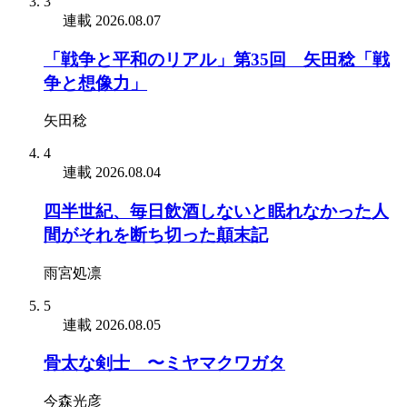
3
連載
2026.08.07
「戦争と平和のリアル」第35回 矢田稔「戦
争と想像力」
矢田稔
4
連載
2026.08.04
四半世紀、毎日飲酒しないと眠れなかった人
間がそれを断ち切った顛末記
雨宮処凛
5
連載
2026.08.05
骨太な剣士 〜ミヤマクワガタ
今森光彦