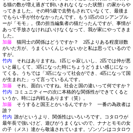
る猫の数が増え過ぎて飼いきれなくなった状態）の家からや
ってきました。その時5歳で去勢もされていなくて、最後ま
でもらい手が付かなかったんです。もう1匹のロシアンブル
ーが「モモ」。僕の担当編集者の猫だったんですが、事情が
あって手放さなければいけなくなって、我が家にやってきま
した。
加藤
猫同士の関係はどうですか？ 2匹よりある程度頭数
がいた方が、うまくいくんじゃないかと私は思っているので
すが。
竹内
それはありますね。1匹じゃ寂しいし、2匹では仲が悪
いと厳しくて、3匹になった時にちょうどうまい感じになっ
てくる。うちでは「3匹になって社会ができ、4匹になって国
が生まれた」って言っているんです。
加藤
それ、面白いですね。社会と国の違いって何ですか？
竹内
コミュニティーの次に本格的な関係性ができてくると
いうか。時には内戦もあります（笑）。
加藤
そうすると国王とかいるんですか？ 一番の為政者は
誰？
竹内
誰がというより、関係性はいろいろです。コタロウが
最年長で強いけど、遊びがうまくないので、ナナとモモの女
の子（メス）達から敬遠されています。ゾンゾンはコタロウ