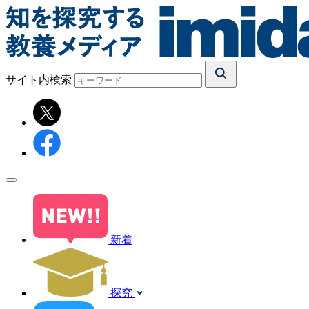
サイト内検索
新着
探究