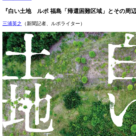
『白い土地 ルポ 福島「帰還困難区域」とその周
三浦英之
（新聞記者、ルポライター）