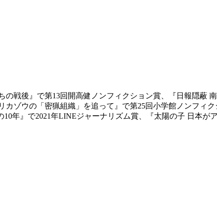
たちの戦後』で第13回開高健ノンフィクション賞、『日報隠蔽
フリカゾウの「密猟組織」を追って』で第25回小学館ノンフィク
10年』で2021年LINEジャーナリズム賞、『太陽の子 日本