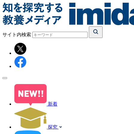
サイト内検索
新着
探究