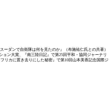
 南スーダンで自衛隊は何を見たのか』（布施祐仁氏との共著）
ション大賞、『南三陸日記』で第25回平和・協同ジャーナリ
がアフリカに置き去りにした秘密』で第10回山本美香記念国際ジ