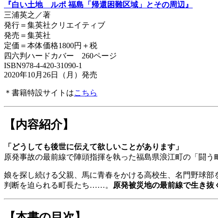
『白い土地 ルポ 福島「帰還困難区域」とその周辺』
三浦英之／著
発行＝集英社クリエイティブ
発売＝集英社
定価＝本体価格1800円＋税
四六判ハードカバー 260ページ
ISBN978-4-420-31090-1
2020年10月26日（月）発売
＊書籍特設サイトは
こちら
【内容紹介】
「どうしても後世に伝えて欲しいことがあります」
原発事故の最前線で陣頭指揮を執った福島県浪江町の「闘う
娘を探し続ける父親、馬に青春をかける高校生、名門野球部
判断を迫られる町長たち……。
原発被災地の最前線で生き抜
【本書の目次】