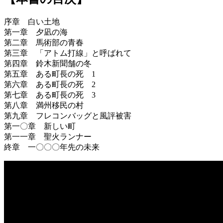
序章 白い土地
第一章 夕凪の海
第二章 馬術部の青春
第三章 「アトム打線」と呼ばれて
第四章 鈴木新聞舗の冬
第五章 ある町長の死 1
第六章 ある町長の死 2
第七章 ある町長の死 3
第八章 満州移民の村
第九章 フレコンバッグと風評被害
第一〇章 新しい町
第一一章 聖火ランナー
終章 一〇〇〇年先の未来