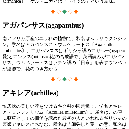
germanica〕。ゲルマニカとは「ドイツの」という意味。
◆ ◇
◆
◇ ◆
アガパンサス(agapanthus)
南アフリカ原産のユリ科の植物で、和名はムラサキクンシラ
ン。学名はアガパンスス・ウムベラートス〔Agapanthus
umbellatus〕。アガパンススはギリシャ語のアガペー(agape＝
愛)とアンソス(anthos＝花)の合成語で、英語読みがアガパン
サス。ウムベラートスはラテン語の「日傘」を表すウンベラ
が語源で、花のつき方から。
◆ ◇
◆
◇ ◆
アキレア(achillea)
散房状の美しい花をつけるキク科の園芸種で、学名アキレ
ア・ミレフォリウム〔Achillea millefolium〕。属名はこの草
に薬草としての価値を認めた最初の人といわれるギリシャの
医師アキレスにちなむ。種名は「細裂した葉」の意。和名は