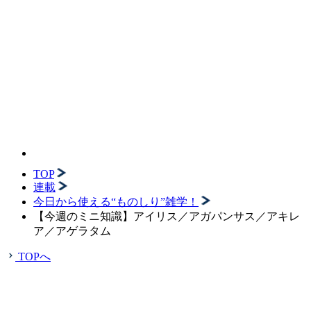
TOP
連載
今日から使える“ものしり”雑学！
【今週のミニ知識】アイリス／アガパンサス／アキレ
ア／アゲラタム
TOPへ