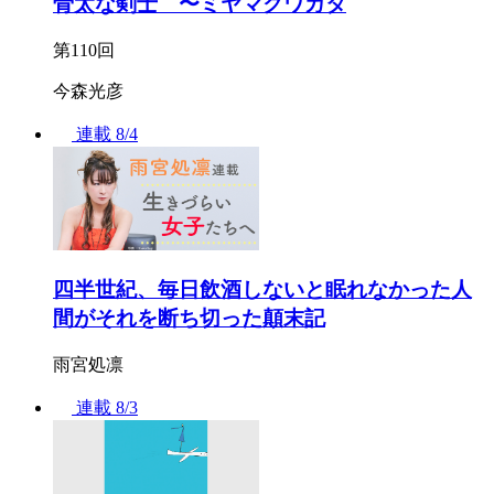
骨太な剣士 〜ミヤマクワガタ
第110回
今森光彦
連載
8/4
四半世紀、毎日飲酒しないと眠れなかった人
間がそれを断ち切った顛末記
雨宮処凛
連載
8/3