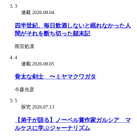
3
連載
2026.08.04
四半世紀、毎日飲酒しないと眠れなかった人
間がそれを断ち切った顛末記
雨宮処凛
4
連載
2026.08.05
骨太な剣士 〜ミヤマクワガタ
今森光彦
5
探究
2026.07.13
【弟子が語る】ノーベル賞作家ガルシア゠マ
ルケスに学ぶジャーナリズム