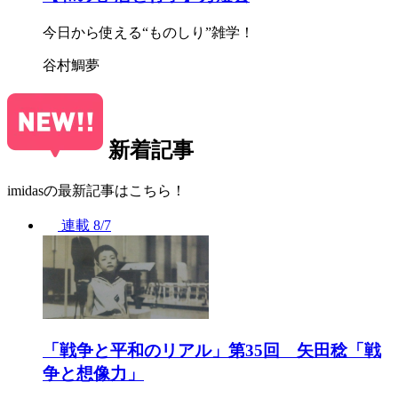
今日から使える“ものしり”雑学！
谷村鯛夢
新着記事
imidasの最新記事はこちら！
連載
8/7
「戦争と平和のリアル」第35回 矢田稔「戦
争と想像力」