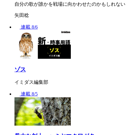
自分の歌が誰かを戦場に向かわせたのかもしれない
矢田稔
連載
8/6
ゾス
イミダス編集部
連載
8/5