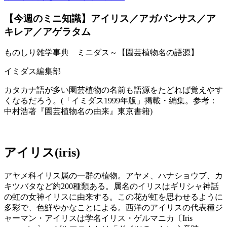
【今週のミニ知識】アイリス／アガパンサス／ア
キレア／アゲラタム
ものしり雑学事典 ミニダス～【園芸植物名の語源】
イミダス編集部
カタカナ語が多い園芸植物の名前も語源をたどれば覚えやす
くなるだろう。(「イミダス1999年版」掲載・編集。参考：
中村浩著『園芸植物名の由来』東京書籍)
アイリス(iris)
アヤメ科イリス属の一群の植物。アヤメ、ハナショウブ、カ
キツバタなど約200種類ある。属名のイリスはギリシャ神話
の虹の女神イリスに由来する。この花が虹を思わせるように
多彩で、色鮮やかなことによる。西洋のアイリスの代表種ジ
ャーマン・アイリスは学名イリス・ゲルマニカ〔Iris