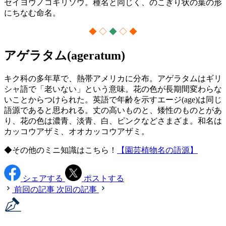
セイヨウノコギリソウ。種名と同じく、のこぎり状の葉の形
にちなむ命名。
◆ ◇
◆
◇ ◆
アゲラタム(ageratum)
キク科の多年草で、熱帯アメリカに分布。アゲラタムはギリ
シャ語で「老いない」という意味。花の色が長期間変わらな
いことからつけられた。英語で年齢を示すエージ(age)は同じ
語源であると思われる。丈の高いものと、矮性のものとがあ
り、花の色は濃青、淡青、白、ピンクなどさまざま。和名は
カッコウアザミ、オオカッコウアザミ。
◆その他のミニ知識はこちら！
【園芸植物名の語源】
シェアする
ポストする
前回の記事
次回の記事