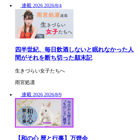
連載
2026
2026/
8/4
四半世紀、毎日飲酒しないと眠れなかった人
間がそれを断ち切った顛末記
生きづらい女子たちへ
雨宮処凛
連載
2026
2026/
8/9
【和の心 暦と行事】万燈会