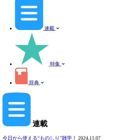
連載
特集
辞典
連載
今日から使える“ものしり”雑学！
2024.11.07