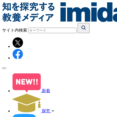
サイト内検索
新着
探究