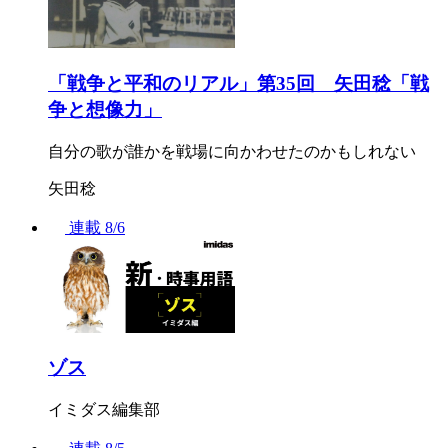
「戦争と平和のリアル」第35回 矢田稔「戦
争と想像力」
自分の歌が誰かを戦場に向かわせたのかもしれない
矢田稔
連載
8/6
ゾス
イミダス編集部