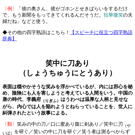
〔例〕
「彼の奥さん、彼がゴホンとせきばらいをするだけ
で、もう新聞をもってきてくれるんだそうだ。
拈華微笑
の夫
婦だね」などと使う。
◆その他の四字熟語はこちら！
【スピーチに役立つ四字熟語
辞典】
笑中に刀あり
（しょうちゅうにとうあり）
表面は穏やかそうな笑みを浮かべているが、内には邪心を秘
め、陰険にも人を害しようと考えている人間をいう。中国の
唐の時代、李義府
はうわべは温厚な人柄と見せな
（りぎふ）
がら、内心では人を陥れようとねらっていることを、世人に
糾弾されたという故事による。
〔類〕
笑みの中の刀／口に蜜あり腹に剣あり／笑中に刃
（や
を研ぐ／笑いの中に刀を研ぐ／笑う者は測るべからず
いば）