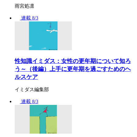
雨宮処凛
連載
8/3
性知識イミダス：女性の更年期について知ろ
う～（後編）上手に更年期を過ごすためのヘ
ルスケア
イミダス編集部
連載
8/3