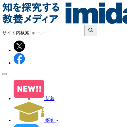
サイト内検索
新着
探究