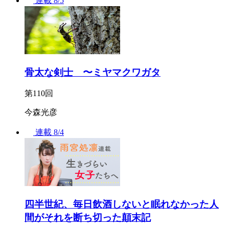
連載
8/5
骨太な剣士 〜ミヤマクワガタ
第110回
今森光彦
連載
8/4
四半世紀、毎日飲酒しないと眠れなかった人
間がそれを断ち切った顛末記