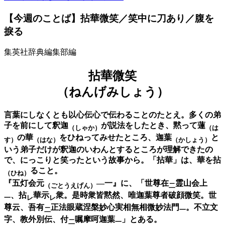
【今週のことば】拈華微笑／笑中に刀あり／腹を
捩る
集英社辞典編集部編
拈華微笑
（ねんげみしょう）
言葉にしなくとも以心伝心で伝わることのたとえ。多くの弟
子を前にして釈迦
が説法をしたとき、黙って蓮
（しゃか）
（は
の華
をひねってみせたところ、迦葉
と
す）
（はな）
（かしょう）
いう弟子だけが釈迦のいわんとするところが理解できたの
で、にっこりと笑ったという故事から。「拈華」は、華を拈
ること。
（ひね）
『五灯会元
―一』に、「世尊在
霊山会上
（ごとうえげん）
二
、拈
華示
衆。是時衆皆黙然、唯迦葉尊者破顔微笑。世
一
レ
レ
尊云、吾有
正法眼蔵涅槃妙心実相無相微妙法門
。不立文
二
一
字、教外別伝、付
嘱摩呵迦葉
」とある。
二
一