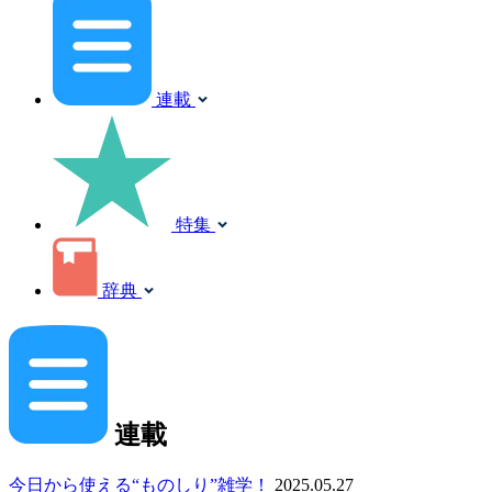
連載
特集
辞典
連載
今日から使える“ものしり”雑学！
2025.05.27