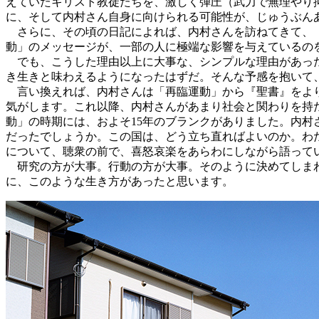
えていたキリスト教徒たちを、激しく弾圧（武力で無理やり
に、そして内村さん自身に向けられる可能性が、じゅうぶん
さらに、その頃の日記によれば、内村さんを訪ねてきて、〝
動」のメッセージが、一部の人に極端な影響を与えているの
でも、こうした理由以上に大事な、シンプルな理由があった
き生きと味わえるようになったはずだ。そんな予感を抱いて
言い換えれば、内村さんは「再臨運動」から『聖書』をより
気がします。これ以降、内村さんがあまり社会と関わりを持
動」の時期には、およそ15年のブランクがありました。内村
だったでしょうか。この国は、どう立ち直ればよいのか。わ
について、聴衆の前で、喜怒哀楽をあらわにしながら語って
研究の方が大事。行動の方が大事。そのように決めてしまわ
に、このような生き方があったと思います。