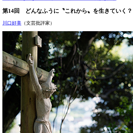
第14回 どんなふうに〝これから〟を生きていく？
川口好美
（文芸批評家）