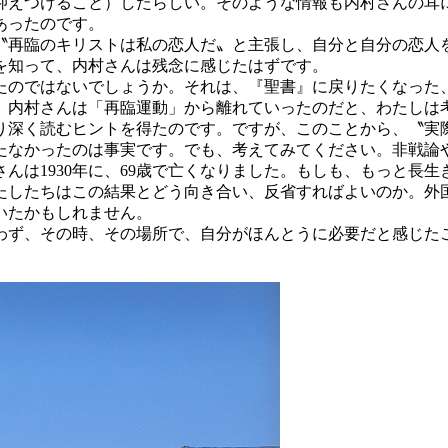
抑えつけること）したらしい。そのような情報も内村さんの耳
あったのです。
再臨のキリストは私の恋人だ〟と主張し、自分と自分の恋人
を知って、内村さんは残念に感じたはずです。
のではないでしょうか。それは、『聖書』に戻りたくなった
、内村さんは「再臨運動」から離れていったのだと、わたしは
深く読むヒントを得たのです。ですが、このことから、〝実
たなかったのは事実です。でも、考えてみてください。非戦論
さんは1930年に、69歳で亡くなりました。もしも、もっと長
たしたちはこの結果とどう向き合い、反省すればよいのか。外
いたかもしれません。
ず、その時、その場所で、自分がほんとうに必要だと感じた