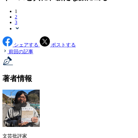
1
2
3
シェアする
ポストする
前回の記事
著者情報
文芸批評家