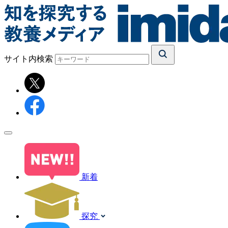
サイト内検索
新着
探究