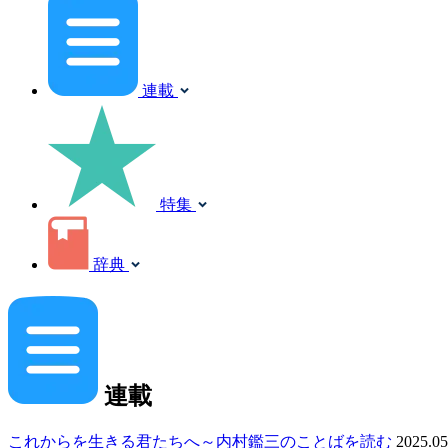
連載
特集
辞典
連載
これからを生きる君たちへ～内村鑑三のことばを読む
2025.05