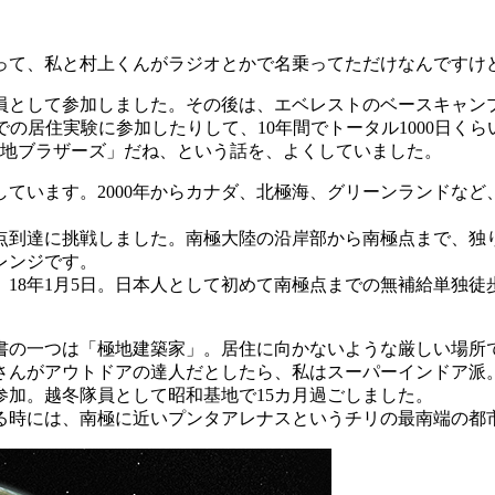
て、私と村上くんがラジオとかで名乗ってただけなんですけ
冬隊員として参加しました。その後は、エベレストのベースキャ
での居住実験に参加したりして、10年間でトータル1000日く
極地ブラザーズ」だね、という話を、よくしていました。
います。2000年からカナダ、北極海、グリーンランドなど、
極点到達に挑戦しました。南極大陸の沿岸部から南極点まで、独
レンジです。
け、18年1月5日。日本人として初めて南極点までの無補給単独
の一つは「極地建築家」。居住に向かないような厳しい場所
さんがアウトドアの達人だとしたら、私はスーパーインドア派
参加。越冬隊員として
昭和基地
で15カ月過ごしました。
時には、南極に近いプンタアレナスというチリの最南端の都