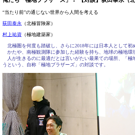
“当たり前”の通じない世界から人間を考える
荻田泰永
（北極冒険家）
村上祐資
（極地建築家）
北極圏を何度も踏破し、さらに2018年には日本人として
かたや、
南極観測隊
に参加した経験を持ち、地球の極地環
人が生きるのに最適だとは言いがたい最果ての場所、「極地
うという、自称「極地ブラザーズ」の対談です。