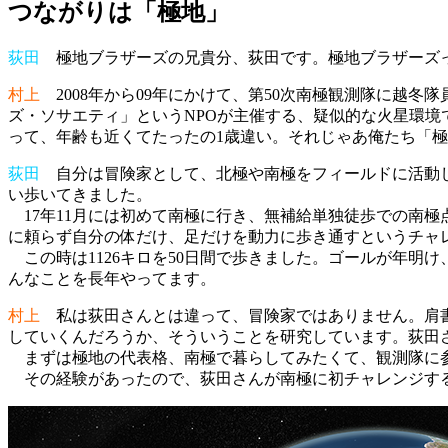
つながりは「極地」
荻田
極地ブラザーズの兄貴分、荻田です。極地ブラザーズっ
村上
2008年から09年にかけて、第50次南極観測隊に越
ズ・ソサエティ」というNPOが主催する、疑似的な火星環境
って、年齢も近くてたったの1歳違い。それじゃあ俺たち「
荻田
自分は冒険家として、北極や南極をフィールドに活動して
い歩いてきました。
17年11月には初めて南極に行き、無補給単独徒歩での南
に頼らず自分の体だけ、足だけを動力に歩き通すというチャ
この時は1126キロを50日間で歩きました。ゴールが年明
んなことを長年やってます。
村上
私は荻田さんとは違って、冒険家ではありません。肩書
していくんだろうか、そういうことを研究しています。荻田
まずは極地の代表格、南極で暮らしてみたくて、観測隊に
その経験があったので、荻田さんが南極に初チャレンジする