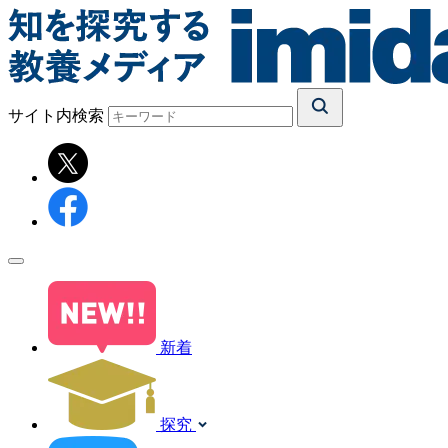
サイト内検索
新着
探究