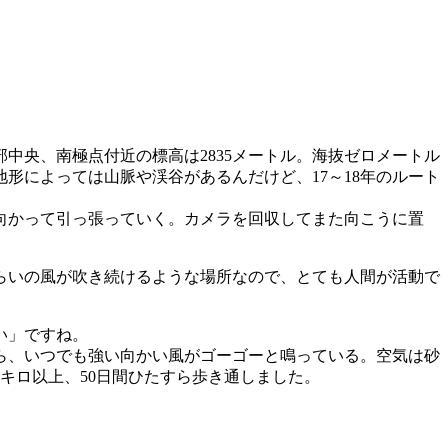
央、南極点付近の標高は2835メートル。海抜ゼロメートル
地形によっては山脈や渓谷があるんだけど、17～18年のルート
向かって引っ張っていく。カメラを回収してまた向こうに置
ロぐらいの風が吹き続けるような場所なので、とても人間が活動で
い」ですね。
ら、いつでも強い向かい風がゴーゴーと鳴っている。空気は砂
キロ以上、50日間ひたすら歩き通しました。