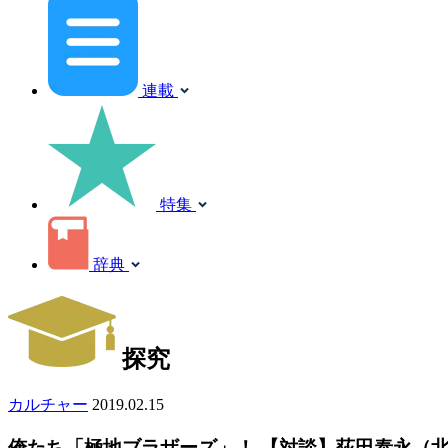
連載
特集
辞典
探究
カルチャー
2019.02.15
俺たち「極地ブラザーズ」！ 【対談】荻田泰永（