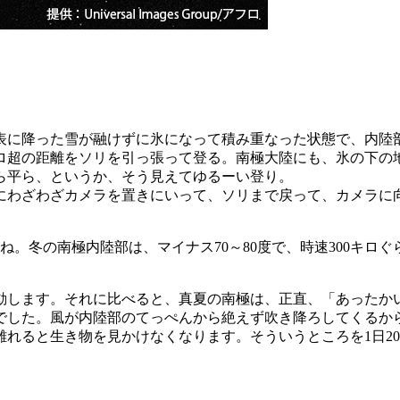
に降った雪が融けずに氷になって積み重なった状態で、内陸部中
キロ超の距離をソリを引っ張って登る。南極大陸にも、氷の下の
ら平ら、というか、そう見えてゆるーい登り。
わざわざカメラを置きにいって、ソリまで戻って、カメラに
ね。冬の南極内陸部は、マイナス70～80度で、時速300キ
動します。それに比べると、真夏の南極は、正直、「あったか
した。風が内陸部のてっぺんから絶えず吹き降ろしてくるか
れると生き物を見かけなくなります。そういうところを1日20