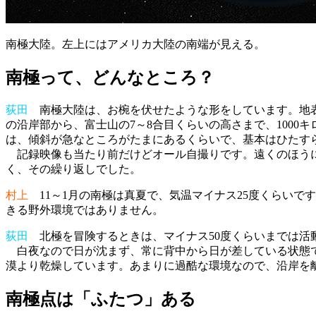
南極大陸。左上にはアメリカ大陸の南端が見える。
南極って、どんなところ？
荻田
南極大陸は、お椀を伏せたような形をしています。地表
の沿岸部から、富士山の7～8合目くらいの高さまで、1000
は、傾斜が急なところがたまにあるくらいで、基本はひたす
記録映像も当たり前だけどオール自撮りです。遠くのほうに
く、その繰り返しでした。
村上
11～1月の南極は真夏で、気温マイナス25度くらいです
きる野外環境ではありません。
荻田
北極を冒険するときは、マイナス50度くらいまでは活
白夜なので日が沈まず、常に背中から日が差している状態で
漠より乾燥しています。あまりに過酷な環境なので、沿岸を離
南極点は「ふたつ」ある