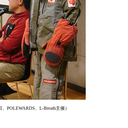
OLEWARDS、L-Breath主催）