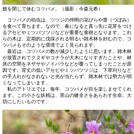
翅を閉じて休むコツバメ。（撮影：今森元希）
コツバメの幼虫は、ツツジの仲間の花びらや蕾（つぼみ）
を食べて育ちます。なので、春になると真っ先に花芽をつけ
るアセビやミツバツツジなどが重要な食樹となります。これ
らの木は、定期的に伐採される明るい雑木林を好むので、コ
ツバメもそのような環境でよく見られます。
最近は、コツバメの数が減少したように思います。雑木林
が放置されてクヌギやコナラが大木になりすぎたことや、林
床の空間をネザサやノイバラなどが覆ってしまったことが原
因です。背丈の低いアセビやミツバツツジは、下草刈りなど
の手入れがなされないと光が当たらず、雑木林では勢力が弱
くなってしまいます。
私のアトリエでは、毎年、コツバメが目を楽しませてくれ
ます。この小さな妖精は、里山の健全さをあらわす生命。大
切にしたいものです。