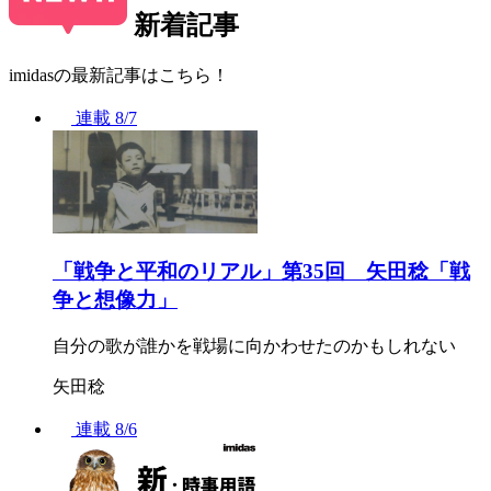
新着記事
imidasの最新記事はこちら！
連載
8/7
「戦争と平和のリアル」第35回 矢田稔「戦
争と想像力」
自分の歌が誰かを戦場に向かわせたのかもしれない
矢田稔
連載
8/6