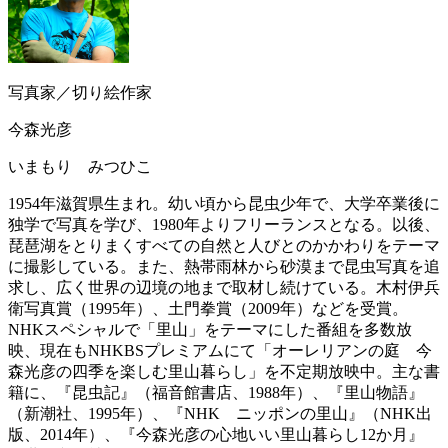
写真家／切り絵作家
今森光彦
いまもり みつひこ
1954年滋賀県生まれ。幼い頃から昆虫少年で、大学卒業後に
独学で写真を学び、1980年よりフリーランスとなる。以後、
琵琶湖をとりまくすべての自然と人びとのかかわりをテーマ
に撮影している。また、熱帯雨林から砂漠まで昆虫写真を追
求し、広く世界の辺境の地まで取材し続けている。木村伊兵
衛写真賞（1995年）、土門拳賞（2009年）などを受賞。
NHKスペシャルで「里山」をテーマにした番組を多数放
映、現在もNHKBSプレミアムにて「オーレリアンの庭 今
森光彦の四季を楽しむ里山暮らし」を不定期放映中。主な書
籍に、『昆虫記』（福音館書店、1988年）、『里山物語』
（新潮社、1995年）、『NHK ニッポンの里山』（NHK出
版、2014年）、『今森光彦の心地いい里山暮らし12か月』