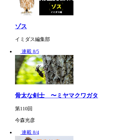
ゾス
イミダス編集部
連載
8/5
骨太な剣士 〜ミヤマクワガタ
第110回
今森光彦
連載
8/4