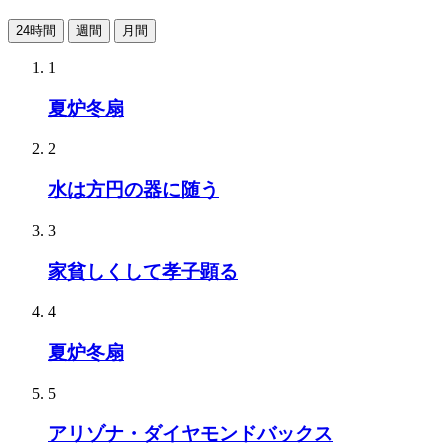
24時間
週間
月間
1
夏炉冬扇
2
水は方円の器に随う
3
家貧しくして孝子顕る
4
夏炉冬扇
5
アリゾナ・ダイヤモンドバックス