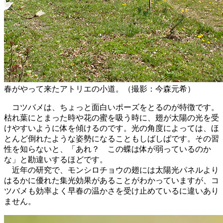
春がやって来たアトリエの小道。（撮影：今森元希）
コツバメは、ちょっと面白いポーズをとるのが特徴です。
枯れ葉にとまった時や花の蜜を吸う時に、翅が太陽の光を受
けやすいように体を傾けるのです。光の角度によっては、ほ
とんど倒れたような姿勢になることもしばしばです。その習
性を知らないと、「あれ？ この蝶は体が弱っているのか
な」と勘違いするほどです。
近年の研究で、モンシロチョウの翅には太陽光パネルより
はるかに優れた集光効果があることがわかっていますが、コ
ツバメも効率よく早春の温かさを受け止めているに違いあり
ません。