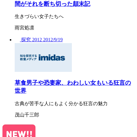
間がそれを断ち切った顛末記
生きづらい女子たちへ
雨宮処凛
探究
2012
2012/
9/19
草食男子や恐妻家、わわしい女もいる狂言の
世界
古典が苦手な人にもよく分かる狂言の魅力
茂山千三郎