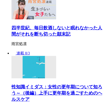
四半世紀、毎日飲酒しないと眠れなかった人
間がそれを断ち切った顛末記
雨宮処凛
連載
8/3
性知識イミダス：女性の更年期について知ろ
う～（後編）上手に更年期を過ごすためのヘ
ルスケア