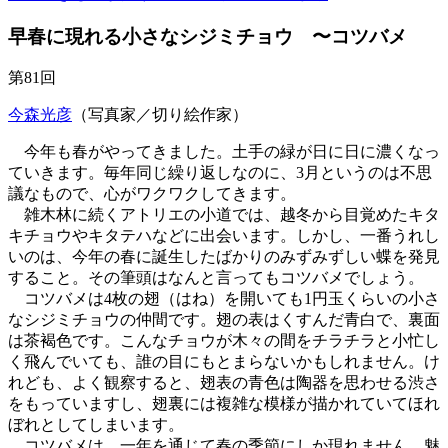
早春に現れる小さなシジミチョウ 〜コツバメ
第81回
今森光彦
（写真家／切り絵作家）
今年も春がやってきました。土手の緑が日に日に濃くなっ
ていきます。毎年同じ繰り返しなのに、3月というのは不思
議なもので、心がワクワクしてきます。
雑木林に続くアトリエの小道では、越冬から目覚めたキタ
キチョウやキタテハなどに出会います。しかし、一番うれし
いのは、今年の春に誕生したばかりのみずみずしい蝶を発見
すること。その筆頭はなんと言ってもコツバメでしょう。
コツバメは4枚の翅（はね）を開いても1円玉くらいの小さ
なシジミチョウの仲間です。翅の表はくすんだ青白で、裏面
は茶褐色です。こんなチョウが木々の間をチラチラと小忙し
く飛んでいても、誰の目にもとまらないかもしれません。け
れども、よく観察すると、翅表の青色は陶器を思わせる渋さ
をもっていますし、翅裏には複雑な模様が描かれていてほれ
ぼれとしてしまいます。
コツバメは、一年を通じて春の季節にしか現れません。魅