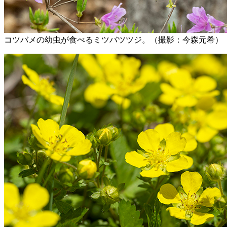
コツバメの幼虫が食べるミツバツツジ。（撮影：今森元希）