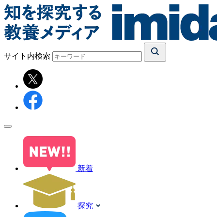
サイト内検索
新着
探究