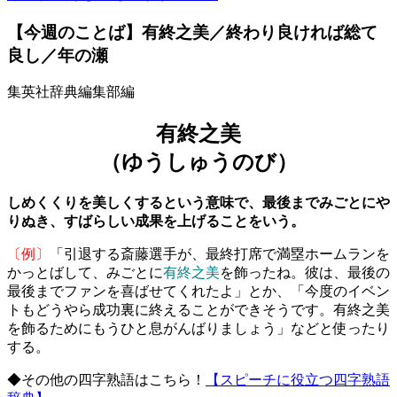
【今週のことば】有終之美／終わり良ければ総て
良し／年の瀬
集英社辞典編集部編
有終之美
（ゆうしゅうのび）
しめくくりを美しくするという意味で、最後までみごとにや
りぬき、すばらしい成果を上げることをいう。
〔例〕
「引退する斎藤選手が、最終打席で満塁ホームランを
かっとばして、みごとに
有終之美
を飾ったね。彼は、最後の
最後までファンを喜ばせてくれたよ」とか、「今度のイベン
トもどうやら成功裏に終えることができそうです。有終之美
を飾るためにもうひと息がんばりましょう」などと使ったり
する。
◆その他の四字熟語はこちら！
【スピーチに役立つ四字熟語