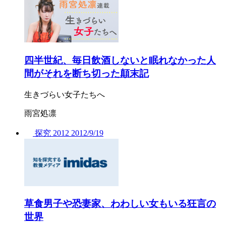
四半世紀、毎日飲酒しないと眠れなかった人
間がそれを断ち切った顛末記
生きづらい女子たちへ
雨宮処凛
探究
2012
2012/
9/19
草食男子や恐妻家、わわしい女もいる狂言の
世界