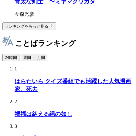
骨太な剣士 〜ミヤマクワガタ
今森光彦
ランキングをもっと見る
ことばランキング
24時間
週間
月間
1
はらたいら クイズ番組でも活躍した人気漫画
家、死去
2
禍福は糾える縄の如し
3