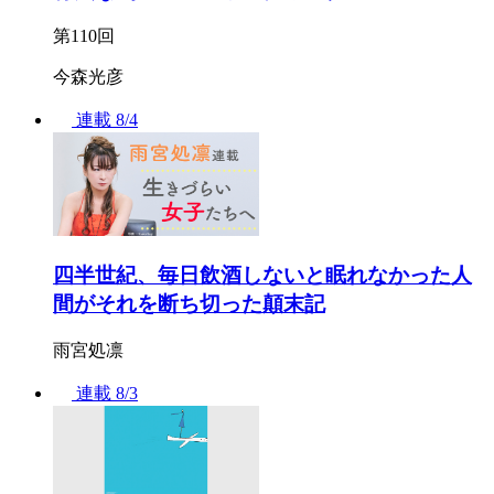
第110回
今森光彦
連載
8/4
四半世紀、毎日飲酒しないと眠れなかった人
間がそれを断ち切った顛末記
雨宮処凛
連載
8/3