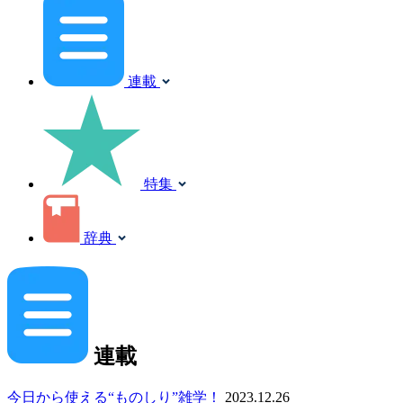
連載
特集
辞典
連載
今日から使える“ものしり”雑学！
2023.12.26