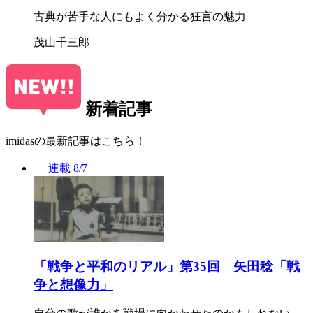
古典が苦手な人にもよく分かる狂言の魅力
茂山千三郎
新着記事
imidasの最新記事はこちら！
連載
8/7
「戦争と平和のリアル」第35回 矢田稔「戦
争と想像力」