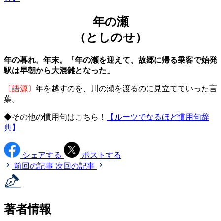
年の瀬
（としのせ）
年の暮れ。年末。「年の瀬を迎えて、故郷に帰る乗客で始発
駅は早朝から大混雑となった」
〔語源〕
年を越すのを、川の瀬を渡るのに見立てていった言
葉。
◆その他の慣用句はこちら！
【ルーツでなるほど慣用句辞
典】
シェアする
ポストする
前回の記事
次回の記事
著者情報