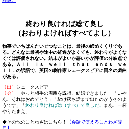
辞典】
終わり良ければ総て良し
（おわりよければすべてよし）
物事でいちばんたいせつなことは、最後の締めくくりであ
る。どんなに最初や途中の経過がよくても、終わりがよくな
くては評価されない。結末がよいか悪いかが評価の分岐点で
ある。Ａｌｌ ｉｓ ｗｅｌｌ ｔｈａｔ ｅｎｄｓ ｗｅ
ｌｌ．の訳語で、英国の劇作家シェークスピアに同名の戯曲
がある。
〔出〕
シェークスピア
〔会〕
「やっと相手の両親を説得、結婚できました」「いや
あ、それはおめでとう」「駆け落ち話まで出たのがうそのよ
うです」「
終わり良ければ総（すべ）て良しだ。
まあ、一杯
やりたまえ」
◆その他のことわざはこちら！
【会話で使えることわざ辞
典】