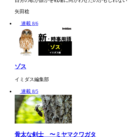
自分の歌が誰かを戦場に向かわせたのかもしれない
矢田稔
連載
8/6
ゾス
イミダス編集部
連載
8/5
骨太な剣士 〜ミヤマクワガタ