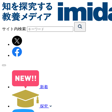
サイト内検索
新着
探究