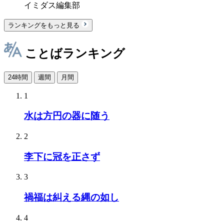
イミダス編集部
ランキングをもっと見る
ことばランキング
24時間
週間
月間
1
水は方円の器に随う
2
李下に冠を正さず
3
禍福は糾える縄の如し
4