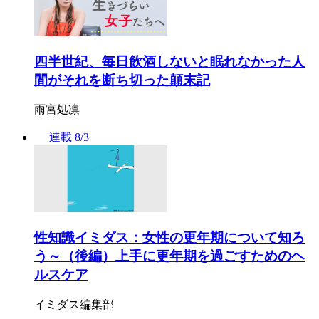
四半世紀、毎日飲酒しないと眠れなかった人
間がそれを断ち切った顛末記
雨宮処凛
連載
8/3
性知識イミダス：女性の更年期について知ろ
う～（後編）上手に更年期を過ごすためのヘ
ルスケア
イミダス編集部