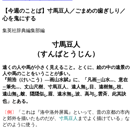
【今週のことば】寸馬豆人／ごまめの歯ぎしり／
心を鬼にする
集英社辞典編集部編
寸馬豆人
（すんばとうじん）
遠くの人や馬が小さく見えること。とくに、絵の中の遠景の
人や馬のことをいうことが多い。
『荊浩（けいこう）―画山水賦』に、「凡画
山水
、意在
二
一
筆先
、丈山尺樹、寸馬豆人、遠人無
目、遠樹無
枝、
二
一
レ
レ
遠山無
皴、隠隠似
眉、遠水無
波、高与
雲斉、此其訣
レ
レ
レ
レ
也」とある。
〔例〕
「これは『洛中洛外屏風』といって、昔の京都の市内
と郊外を描いたものだが、
寸馬豆人
までよく描けている」な
どのように使う。