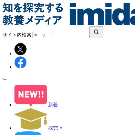
サイト内検索
新着
探究