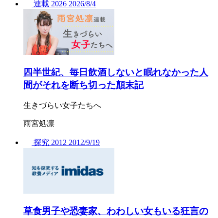
連載
2026
2026/
8/4
四半世紀、毎日飲酒しないと眠れなかった人
間がそれを断ち切った顛末記
生きづらい女子たちへ
雨宮処凛
探究
2012
2012/
9/19
草食男子や恐妻家、わわしい女もいる狂言の