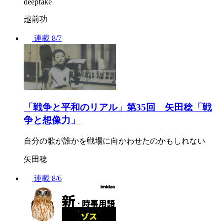
deepfake
越前功
連載
8/7
「戦争と平和のリアル」第35回 矢田稔「戦
争と想像力」
自分の歌が誰かを戦場に向かわせたのかもしれない
矢田稔
連載
8/6