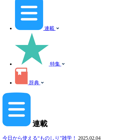
連載
特集
辞典
連載
今日から使える“ものしり”雑学！
2025.02.04