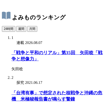
よみものランキング
24時間
週間
月間
1
連載
2026.08.07
「戦争と平和のリアル」第35回 矢田稔「戦
争と想像力」
矢田稔
2
探究
2021.06.17
「台湾有事」で想定された核戦争と沖縄の危
機 米極秘報告書が鳴らす警鐘