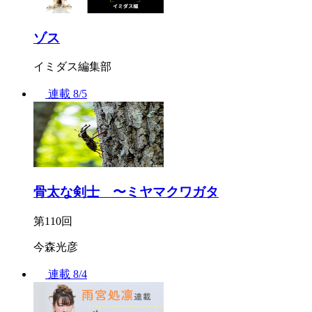
ゾス
イミダス編集部
連載
8/5
骨太な剣士 〜ミヤマクワガタ
第110回
今森光彦
連載
8/4