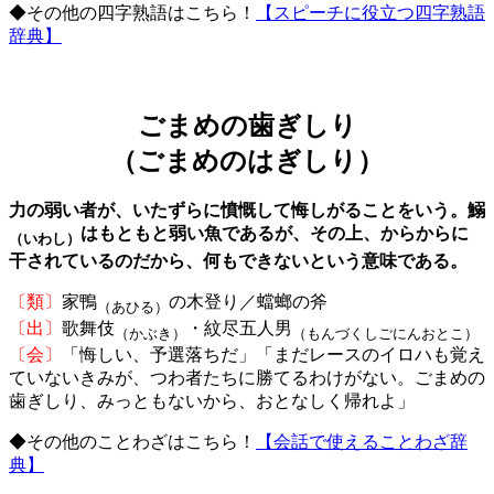
◆その他の四字熟語はこちら！
【スピーチに役立つ四字熟語
辞典】
ごまめの歯ぎしり
（ごまめのはぎしり）
力の弱い者が、いたずらに憤慨して悔しがることをいう。鰯
はもともと弱い魚であるが、その上、からからに
（いわし）
干されているのだから、何もできないという意味である。
〔類〕
家鴨
の木登り／蟷螂の斧
（あひる）
〔出〕
歌舞伎
・紋尽五人男
（かぶき）
（もんづくしごにんおとこ）
〔会〕
「悔しい、予選落ちだ」「まだレースのイロハも覚え
ていないきみが、つわ者たちに勝てるわけがない。ごまめの
歯ぎしり、みっともないから、おとなしく帰れよ」
◆その他のことわざはこちら！
【会話で使えることわざ辞
典】