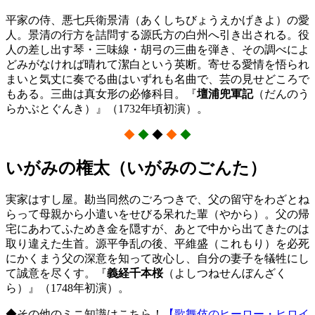
平家の侍、悪七兵衛景清（あくしちびょうえかげきよ）の愛
人。景清の行方を詰問する源氏方の白州へ引き出される。役
人の差し出す琴・三味線・胡弓の三曲を弾き、その調べによ
どみがなければ晴れて潔白という英断。寄せる愛情を悟られ
まいと気丈に奏でる曲はいずれも名曲で、芸の見せどころで
もある。三曲は真女形の必修科
目。『
壇浦兜軍記
（だんのう
らか
ぶとぐんき）』（1732年頃初演）。
◆
◆
◆
◆
◆
いがみの権太（いがみのごんた）
実家はすし屋。勘当同然のごろつきで、父の留守をわざとね
らって母親から小遣いをせびる呆れた輩（やから）。父の帰
宅にあわてふためき金を隠すが、あとで中から出てきたのは
取り違えた生首。源平争乱の後、平維盛（これもり）を必死
にかくまう父の深意を知って改心し、自分の妻子を犠牲にし
て誠意を尽くす。『
義経千本桜
（よしつねせんぼんざく
ら）』（1748年初演）。
◆その他のミニ知識はこちら！
【歌舞伎のヒーロー・ヒロイ