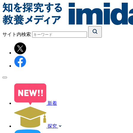
サイト内検索
新着
探究