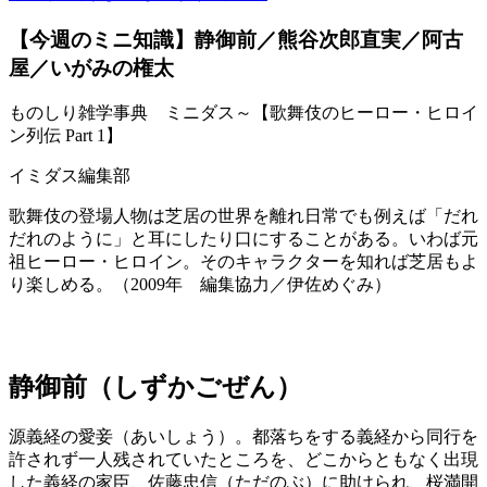
【今週のミニ知識】静御前／熊谷次郎直実／阿古
屋／いがみの権太
ものしり雑学事典 ミニダス～【歌舞伎のヒーロー・ヒロイ
ン列伝 Part 1】
イミダス編集部
歌舞伎の登場人物は芝居の世界を離れ日常でも例えば「だれ
だれのように」と耳にしたり口にすることがある。いわば元
祖ヒーロー・ヒロイン。そのキャラクターを知れば芝居もよ
り楽しめる。（2009年 編集協力／伊佐めぐみ）
静御前（しずかごぜん）
源義経の愛妾（あいしょう）。都落ちをする義経から同行を
許されず一人残されていたところを、どこからともなく出現
した義経の家臣、佐藤忠信（ただのぶ）に助けられ、桜満開