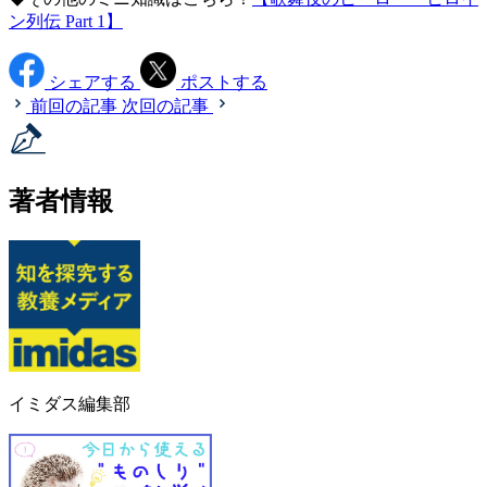
ン列伝 Part 1】
シェアする
ポストする
前回の記事
次回の記事
著者情報
イミダス編集部