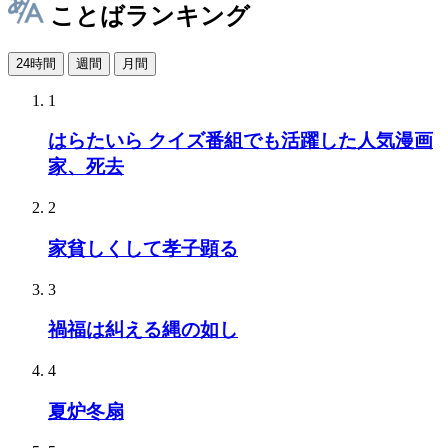
ことばランキング
24時間
週間
月間
1
はらたいら クイズ番組でも活躍した人気漫画
家、死去
2
家貧しくして孝子顕る
3
禍福は糾える縄の如し
4
夏炉冬扇