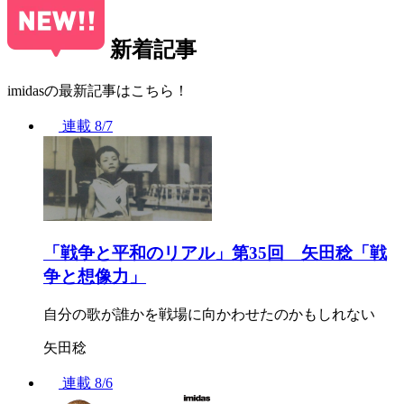
新着記事
imidasの最新記事はこちら！
連載
8/7
「戦争と平和のリアル」第35回 矢田稔「戦
争と想像力」
自分の歌が誰かを戦場に向かわせたのかもしれない
矢田稔
連載
8/6