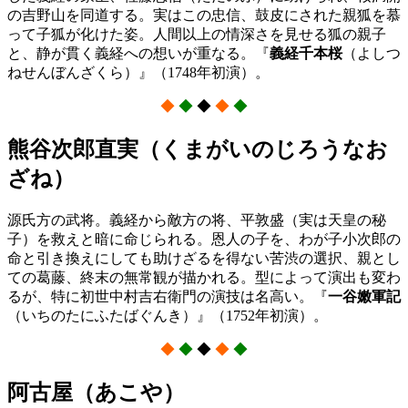
の吉野山を同道する。実はこの忠信、鼓皮にされた親狐を慕
って子狐が化けた姿。人間以上の情深さを見せる狐の親子
と、静が貫く義経への
想いが重なる。『
義経千本桜
（よし
つ
ねせんぼんざくら）』（1748年初演）。
◆
◆
◆
◆
◆
熊谷次郎直実（くまがいのじろうなお
ざね）
源氏方の武将。義経から敵方の将、平敦盛（実は天皇の秘
子）を救えと暗に命じられる。恩人の子を、わが子小次郎の
命と引き換えにしても助けざるを得ない苦渋の選択、親とし
ての葛藤、終末の無常観が描かれる。型によって演出も変わ
るが、特に初世中村吉右衛門の演技は名高い。
『
一谷嫩軍記
（いちのたにふたば
ぐんき）』（1752年初演）。
◆
◆
◆
◆
◆
阿古屋（あこや）