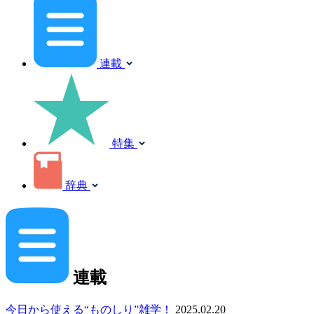
連載
特集
辞典
連載
今日から使える“ものしり”雑学！
2025.02.20