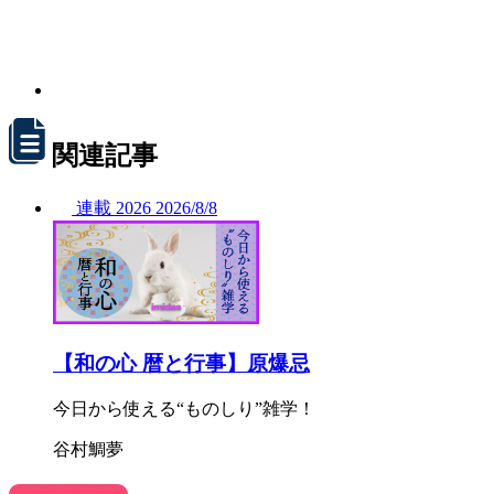
関連記事
連載
2026
2026/
8/8
【和の心 暦と行事】原爆忌
今日から使える“ものしり”雑学！
谷村鯛夢