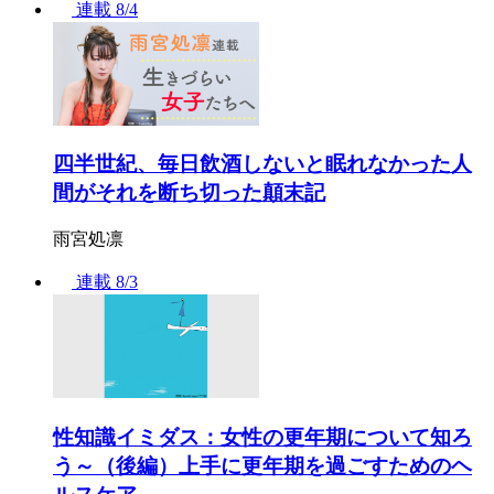
連載
8/4
四半世紀、毎日飲酒しないと眠れなかった人
間がそれを断ち切った顛末記
雨宮処凛
連載
8/3
性知識イミダス：女性の更年期について知ろ
う～（後編）上手に更年期を過ごすためのヘ