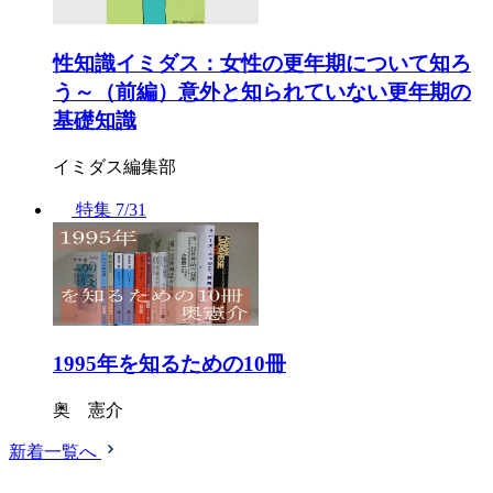
性知識イミダス：女性の更年期について知ろ
う～（前編）意外と知られていない更年期の
基礎知識
イミダス編集部
特集
7/31
1995年を知るための10冊
奥 憲介
新着一覧へ