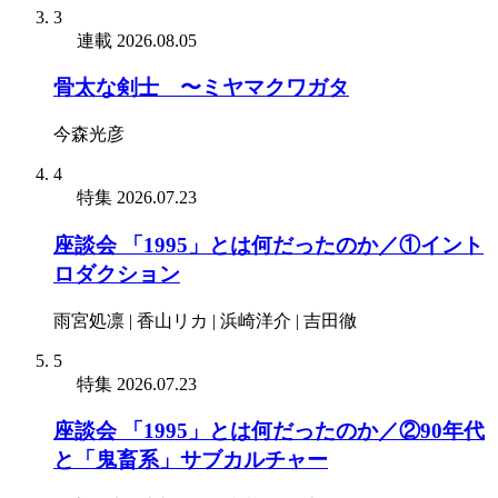
3
連載
2026.08.05
骨太な剣士 〜ミヤマクワガタ
今森光彦
4
特集
2026.07.23
座談会 「1995」とは何だったのか／①イント
ロダクション
雨宮処凛 | 香山リカ | 浜崎洋介 | 吉田徹
5
特集
2026.07.23
座談会 「1995」とは何だったのか／②90年代
と「鬼畜系」サブカルチャー