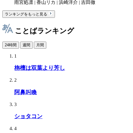
雨宮処凛 | 香山リカ | 浜崎洋介 | 吉田徹
ランキングをもっと見る
ことばランキング
24時間
週間
月間
1
栴檀は双葉より芳し
2
阿鼻叫喚
3
ショタコン
4