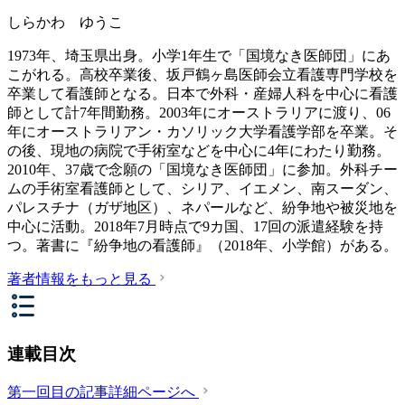
しらかわ ゆうこ
1973年、埼玉県出身。小学1年生で「国境なき医師団」にあ
こがれる。高校卒業後、坂戸鶴ヶ島医師会立看護専門学校を
卒業して看護師となる。日本で外科・産婦人科を中心に看護
師として計7年間勤務。2003年にオーストラリアに渡り、06
年にオーストラリアン・カソリック大学看護学部を卒業。そ
の後、現地の病院で手術室などを中心に4年にわたり勤務。
2010年、37歳で念願の「国境なき医師団」に参加。外科チー
ムの手術室看護師として、シリア、イエメン、南スーダン、
パレスチナ（ガザ地区）、ネパールなど、紛争地や被災地を
中心に活動。2018年7月時点で9カ国、17回の派遣経験を持
つ。著書に『紛争地の看護師』（2018年、小学館）がある。
著者情報をもっと見る
連載目次
第一回目の記事詳細ページへ