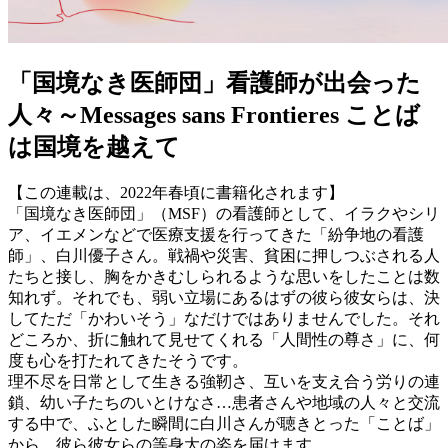
「国境なき医師団」看護師が出会った
人々～Messages sans Frontieres ことば
は国境を越えて
【この連載は、2022年春頃に書籍化されます】
「国境なき医師団」（MSF）の看護師として、イラクやシリ
ア、イエメンなどで医療支援を行ってきた「紛争地の看護
師」、白川優子さん。戦禍や災害、貧困に押しつぶされる人
たちと接し、胸をかきむしられるような思いをしたことは数
知れず。それでも、弱い立場にあるはずの彼ら彼女らは、決
してただ「かわいそう」なだけではありませんでした。それ
どころか、折に触れて見せてくれる「人間性の尊さ」に、何
度も心を打たれてきたそうです。
理不尽を日常として生きる強靭さ、互いを支え合う労りの連
鎖、幼い子たちのいとけなさ…患者さんや地域の人々と交流
する中で、ふとした瞬間に白川さんが聴きとった「ことば」
から、彼ら彼女らの等身大の姿を届けます。