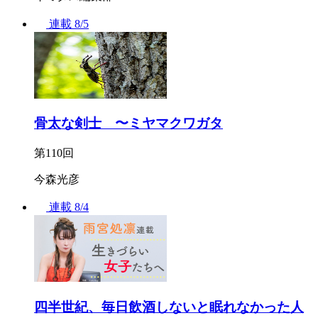
連載
8/5
骨太な剣士 〜ミヤマクワガタ
第110回
今森光彦
連載
8/4
四半世紀、毎日飲酒しないと眠れなかった人