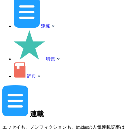
連載
特集
辞典
連載
エッセイも、ノンフィクションも。imidasの人気連載記事は