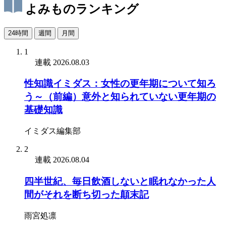
よみものランキング
24時間
週間
月間
1
連載
2026.08.03
性知識イミダス：女性の更年期について知ろ
う～（前編）意外と知られていない更年期の
基礎知識
イミダス編集部
2
連載
2026.08.04
四半世紀、毎日飲酒しないと眠れなかった人
間がそれを断ち切った顛末記
雨宮処凛