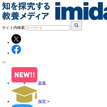
サイト内検索
新着
探究