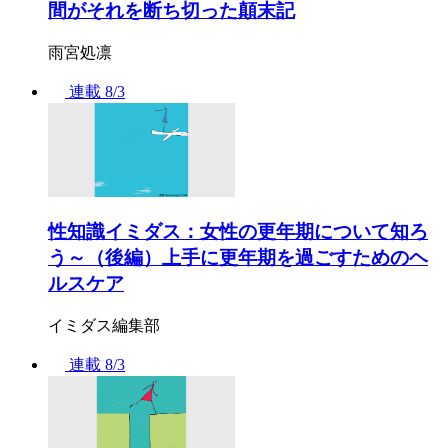
間がそれを断ち切った顛末記
雨宮処凛
連載
8/3
性知識イミダス：女性の更年期について知ろ
う～（後編）上手に更年期を過ごすためのヘ
ルスケア
イミダス編集部
連載
8/3