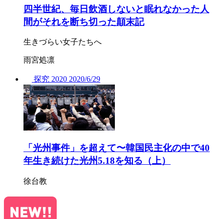
四半世紀、毎日飲酒しないと眠れなかった人
間がそれを断ち切った顛末記
生きづらい女子たちへ
雨宮処凛
探究
2020
2020/
6/29
「光州事件」を超えて〜韓国民主化の中で40
年生き続けた光州5.18を知る（上）
徐台教