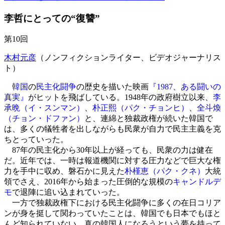
李哲にとっての“復讐”
第10回
木村元彦
（ノンフィクションライター、ビデオジャーナリス
ト）
韓国
の
民主化闘争
の歴史を描いた映画
『1987、ある闘いの
真実』
がヒットを飛ばしている。1948年の政府樹立以来、
李
承晩（イ・スンマン）
、
朴正熙（パク・チョンヒ）
、
全斗煥
（チョン・ドファン）
と、連綿と独裁政権が続いた韓国で
は、多くの犠牲者を出しながらも民衆が自力で民主主義を克
ちとっていった。
87年の民主化から30年以上が経っても、民衆の力は健在
だ。近年では、一時は報道機関に対する圧力などで巨大な権
力を手中に収め、磐石かに見えた
朴槿恵（パク・クネ）
大統
領でさえ、2016年から始まった圧倒的な規模の
キャンドルデ
モ
で退陣に追い込まれていった。
一方で独裁政権下における民主化闘争に多くの在日コリア
ンが身を挺して関わっていたことは、韓国でも日本でもほと
んど知られていない。真の韓国人になろうという夢を持って