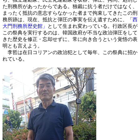
た刑務所があったからである。独裁に抗う者だけではなく、
まったく抵抗の意志すらなかった者まで拘束してきたこの刑
務所跡は、現在、抵抗と弾圧の事実を伝え遺すために、
「西
大門刑務所歴史館」
として生まれ変わっている。行政区長が
この祭典を実行するのは、韓国政府が不当な政治弾圧をして
きた歴史を修正・忘却せずに、常に向き合うという覚悟の表
明とも言えよう。
李哲は在日コリアンの政治犯として毎年、この祭典に招か
れている。