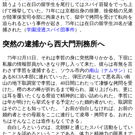
競うように在日の留学生を尾行してはスパイ容疑をでっち上
げて検挙していた。71年には京都出身の徐勝、徐俊植の兄弟
が陸軍保安司令部に拘束されて、獄中で拷問を受けて転向を
迫られるという事件が起き、75年には在日の留学生20名が逮
捕された（
学園浸透スパイ団事件
）。
突然の逮捕から西大門刑務所へ
75年12月11日、それは李哲の身に突然降りかかる。下宿に
私服の情報部員がいきなり押し入って来た。彼らは有無を言
わさず李哲を逮捕すると、ソウル市内の
南山（ナムサン）
に
あるKCIA本部に連れていった。弾圧の場として悪名高い南
山の地下取調室で李哲は、40日間にわたって凄惨な拷問を受
けた。樫の木の棒が折れるまで殴られ、蹴り上げられ、更に
は耳を覆いたくなる脅迫で精神的に追い詰められた。李哲に
は年が明けたら挙式をする予定だった婚約者がいた。取調官
はそのことも知っていた。「お前が自白しなければ、お前の
婚約者とその母親をここに連行して凌辱・拷問する。おれた
ちはそんなことは造作もなくできる」
自白しろというのは、北朝鮮と通じたスパイ活動をしてい
たことを認めろということである。体力と精神力の限界まで