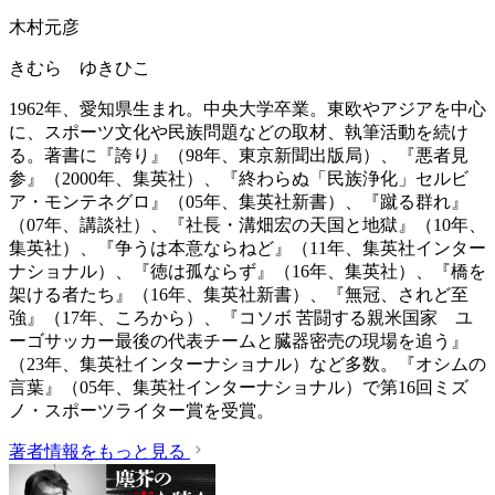
木村元彦
きむら ゆきひこ
1962年、愛知県生まれ。中央大学卒業。東欧やアジアを中心
に、スポーツ文化や民族問題などの取材、執筆活動を続け
る。著書に『誇り』（98年、東京新聞出版局）、『悪者見
参』（2000年、集英社）、『終わらぬ「民族浄化」セルビ
ア・モンテネグロ』（05年、集英社新書）、『蹴る群れ』
（07年、講談社）、『社長・溝畑宏の天国と地獄』（10年、
集英社）、『争うは本意ならねど』（11年、集英社インター
ナショナル）、『徳は孤ならず』（16年、集英社）、『橋を
架ける者たち』（16年、集英社新書）、『無冠、されど至
強』（17年、ころから）、『コソボ 苦闘する親米国家 ユ
ーゴサッカー最後の代表チームと臓器密売の現場を追う』
（23年、集英社インターナショナル）など多数。『オシムの
言葉』（05年、集英社インターナショナル）で第16回ミズ
ノ・スポーツライター賞を受賞。
著者情報をもっと見る