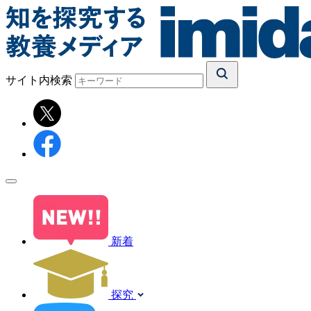
サイト内検索
新着
探究