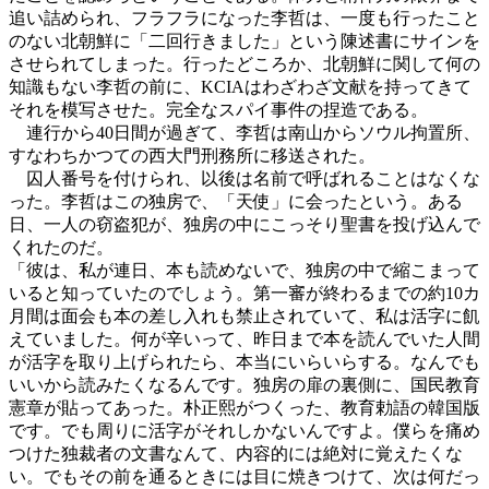
追い詰められ、フラフラになった李哲は、一度も行ったこと
のない北朝鮮に「二回行きました」という陳述書にサインを
させられてしまった。行ったどころか、北朝鮮に関して何の
知識もない李哲の前に、KCIAはわざわざ文献を持ってきて
それを模写させた。完全なスパイ事件の捏造である。
連行から40日間が過ぎて、李哲は南山からソウル拘置所、
すなわちかつての西大門刑務所に移送された。
囚人番号を付けられ、以後は名前で呼ばれることはなくな
った。李哲はこの独房で、「天使」に会ったという。ある
日、一人の窃盗犯が、独房の中にこっそり聖書を投げ込んで
くれたのだ。
「彼は、私が連日、本も読めないで、独房の中で縮こまって
いると知っていたのでしょう。第一審が終わるまでの約10カ
月間は面会も本の差し入れも禁止されていて、私は活字に飢
えていました。何が辛いって、昨日まで本を読んでいた人間
が活字を取り上げられたら、本当にいらいらする。なんでも
いいから読みたくなるんです。独房の扉の裏側に、国民教育
憲章が貼ってあった。朴正熙がつくった、教育勅語の韓国版
です。でも周りに活字がそれしかないんですよ。僕らを痛め
つけた独裁者の文書なんて、内容的には絶対に覚えたくな
い。でもその前を通るときには目に焼きつけて、次は何だっ