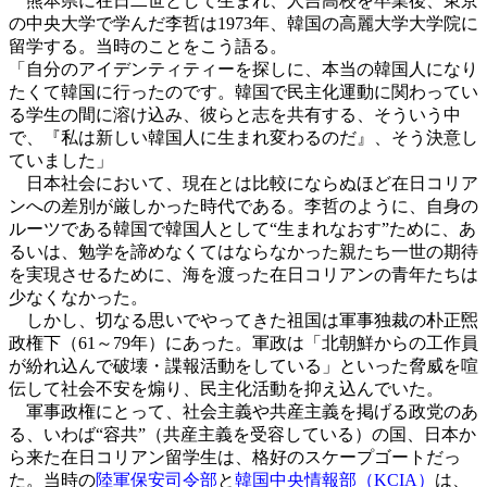
熊本県に在日二世として生まれ、人吉高校を卒業後、東京
の中央大学で学んだ李哲は1973年、韓国の高麗大学大学院に
留学する。当時のことをこう語る。
「自分のアイデンティティーを探しに、本当の韓国人になり
たくて韓国に行ったのです。韓国で民主化運動に関わってい
る学生の間に溶け込み、彼らと志を共有する、そういう中
で、『私は新しい韓国人に生まれ変わるのだ』、そう決意し
ていました」
日本社会において、現在とは比較にならぬほど在日コリア
ンへの差別が厳しかった時代である。李哲のように、自身の
ルーツである韓国で韓国人として“生まれなおす”ために、あ
るいは、勉学を諦めなくてはならなかった親たち一世の期待
を実現させるために、海を渡った在日コリアンの青年たちは
少なくなかった。
しかし、切なる思いでやってきた祖国は軍事独裁の朴正煕
政権下（61～79年）にあった。軍政は「北朝鮮からの工作員
が紛れ込んで破壊・諜報活動をしている」といった脅威を喧
伝して社会不安を煽り、民主化活動を抑え込んでいた。
軍事政権にとって、社会主義や共産主義を掲げる政党のあ
る、いわば“容共”（共産主義を受容している）の国、日本か
ら来た在日コリアン留学生は、格好のスケープゴートだっ
た。当時の
陸軍保安司令部
と
韓国中央情報部（KCIA）
は、