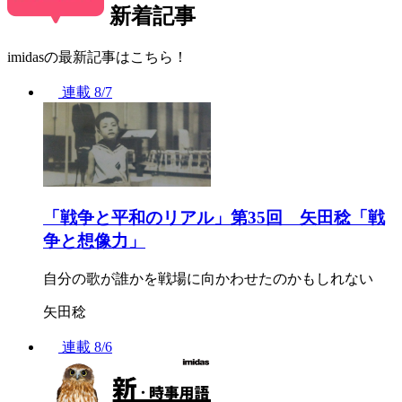
新着記事
imidasの最新記事はこちら！
連載
8/7
「戦争と平和のリアル」第35回 矢田稔「戦
争と想像力」
自分の歌が誰かを戦場に向かわせたのかもしれない
矢田稔
連載
8/6