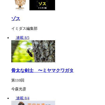
ゾス
イミダス編集部
連載
8/5
骨太な剣士 〜ミヤマクワガタ
第110回
今森光彦
連載
8/4