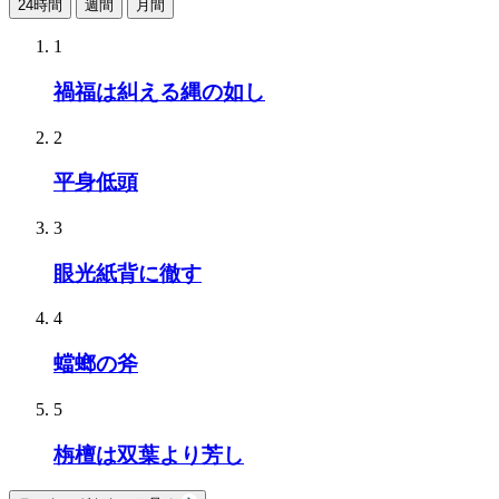
24時間
週間
月間
1
禍福は糾える縄の如し
2
平身低頭
3
眼光紙背に徹す
4
蟷螂の斧
5
栴檀は双葉より芳し