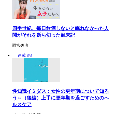
四半世紀、毎日飲酒しないと眠れなかった人
間がそれを断ち切った顛末記
雨宮処凛
連載
8/3
性知識イミダス：女性の更年期について知ろ
う～（後編）上手に更年期を過ごすためのヘ
ルスケア