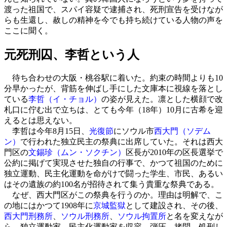
渡った祖国で、スパイ容疑で逮捕され、死刑宣告を受けなが
らも生還し、赦しの精神を今でも持ち続けている人物の声を
ここに聞く。
元死刑囚、李哲という人
待ち合わせの大阪・桃谷駅に着いた。約束の時間よりも10
分早かったが、背筋を伸ばし手にした文庫本に視線を落とし
ている
李哲（イ・チョル）
の姿が見えた。凛とした横顔で改
札口に佇む出で立ちは、とても今年（18年）10月に古希を迎
えるとは思えない。
李哲は今年8月15日、
光復節
にソウル市
西大門（ソデム
ン）
で行われた独立民主の祭典に出席していた。それは西大
門区の
文錫珍（ムン・ソクチン）
区長が2010年の区長選挙で
公約に掲げて実現させた独自の行事で、かつて祖国のために
独立運動、民主化運動を命がけで闘った学生、市民、あるい
はその遺族の約100名が招待されて集う貴重な祭典である。
なぜ、西大門区がこの祭典を行うのか。理由は明解で、こ
の地にはかつて1908年に
京城監獄
として建設され、その後、
西大門刑務所
、
ソウル刑務所
、
ソウル拘置所
と名を変えなが
ら、独立運動家、民主化運動家を収容、弾圧、拷問、処刑し