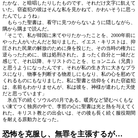
たかな、と暗唱したりしたものです。それだけ文字に飢えて
いた。窃盗犯の彼はそんな私を見かねて、かわいそうに思っ
たんでしょうね」
もらった聖書は、看守に見つからないように隠しながら、
隅から隅まで読んだ。
「そこで、私が韓国に来てやりたかったことを、2000年前に
やった人がいたんだと知りました。イエス・キリストは、抑
圧された民衆の解放のために身を投じた。その当時の権力に
逆らったために、彼は処刑された。まったく自分と一緒だと
感じて、それ以降、キリストのことを、ヒョンニム（兄貴）
と思うようになったんです。それが私の生き方に大きなプラ
スになり、物事を判断する物差しにもなり、私の心を慰めて
くれるものにもなりました。私に聖書と信仰をくれた窃盗犯
は、名前もわかりませんが、私は彼を、神様が遣わした天使
だと思っています」
氷点下の続くソウルの1月である。暖房など望むべくもな
い凍てつく独房の中で、李哲の心に聖書は光と熱を与えてく
れた。キリスト教との出会いは、その後も長く続く服役期間
を耐える原動力となった。
恐怖を克服し、無罪を主張するが…