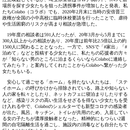
場所を探す少女たちを狙った誘拐事件が増加したと発表。私
たちColabo（コラボ）でも、2020年2月末に当時の安倍晋三
政権が全国の小中高校に臨時休校要請を行ったことで、虐待
や生活困窮のリスクが高まり相談が急増した。
19年度の相談者は591人だったが、20年3月から5月までに
300人以上からの相談があり、20年度は前年比2.5倍以上の約
1500人に関わることとなった。一方で、SNSで「#家出」「#
泊めて」などと投稿する少女たちに、私たちの応援者の方々
が「知らない男のところに泊まるくらいならColaboに連絡し
てみたら？」と案内してくれたことからColaboへ繋がった少
女たちもいる。
安心して過ごせる「ホーム」を持たない人たちは、「ステ
イホーム」の呼びかけから排除されている。路上や知らない
人の家を転々としたり、ネットカフェに寝泊まりしたりする
など、感染リスクの高い生活をせざるを得ない少女たちを受
け入れる中で、Colaboのシェルターでも新型コロナの感染者
が出た。風呂、キッチン、トイレが共用のため、入居してい
る女の子たちが濃厚接触者となった。精神的にもつらい2週
間の自宅隔離生活を過ごし、施設内の消毒なども自分たちで