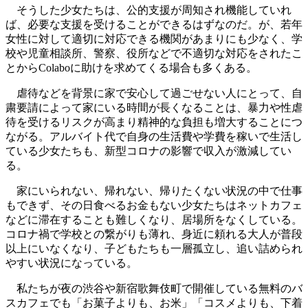
そうした少女たちは、公的支援が周知され機能していれ
ば、必要な支援を受けることができるはずなのだ。が、若年
女性に対して適切に対応できる機関があまりにも少なく、学
校や児童相談所、警察、役所などで不適切な対応をされたこ
とからColaboに助けを求めてくる場合も多くある。
虐待などを背景に家で安心して過ごせない人にとって、自
粛要請によって家にいる時間が長くなることは、暴力や性虐
待を受けるリスクが高まり精神的な負担も増大することにつ
ながる。アルバイト代で自身の生活費や学費を稼いで生活し
ている少女たちも、新型コロナの影響で収入が激減してい
る。
家にいられない、帰れない、帰りたくない状況の中で仕事
もできず、その日食べるお金もない少女たちはネットカフェ
などに滞在することも難しくなり、居場所をなくしている。
コロナ禍で学校との繋がりも薄れ、身近に頼れる大人が普段
以上にいなくなり、子どもたちも一層孤立し、追い詰められ
やすい状況になっている。
私たちが夜の渋谷や新宿歌舞伎町で開催している無料のバ
スカフェでも「お菓子よりも、お米」「コスメよりも、下着