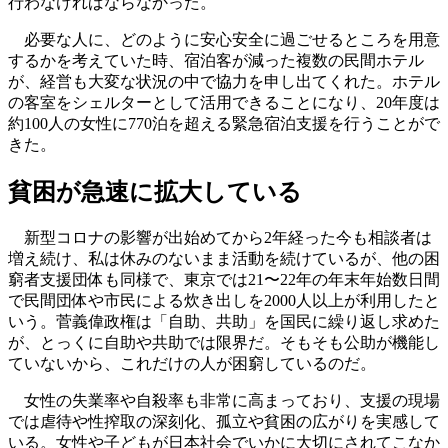
行わなければならなかった。
必要な人に、どのように安心安全に過ごせるところを用意
するかを考えていた時、宿泊客が減った複数の民間ホテル
が、経営も大変な状況の中で協力を申し出てくれた。ホテル
の客室をシェルターとして活用できることになり、20年度は
約100人の女性に770泊を超える緊急宿泊支援を行うことがで
きた。
貧困が急速に拡大している
新型コロナの影響が出始めてから2年経った今も相談者は
増え続け、私は休みのないまま活動を続けているが、他の困
窮者支援団体も同様で、東京では21〜22年の年末年始数日間
で民間団体や市民による炊き出しを2000人以上が利用したと
いう。菅義偉政権は「自助、共助」を国民に繰り返し求めた
が、とっくに自助や共助では限界だ。そもそも公助が機能し
ていないから、これだけの人が困窮しているのだ。
女性の失業率や自殺率も非常に高まっており、支援の現場
では虐待や性搾取の深刻化、孤立や貧困の広がりを実感して
いる。女性や子どもが日本社会でいかに大切にされてこなか