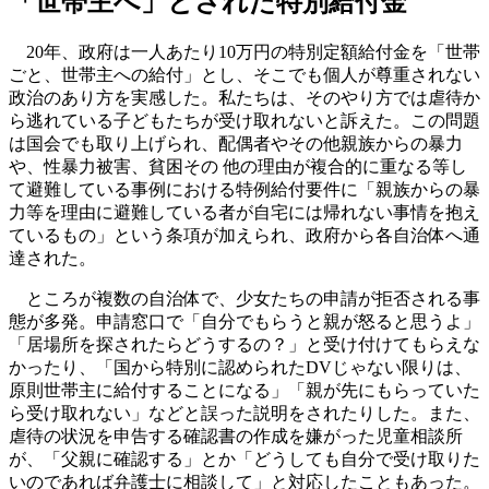
「世帯主へ」とされた特別給付金
20年、政府は一人あたり10万円の特別定額給付金を「世帯
ごと、世帯主への給付」とし、そこでも個人が尊重されない
政治のあり方を実感した。私たちは、そのやり方では虐待か
ら逃れている子どもたちが受け取れないと訴えた。この問題
は国会でも取り上げられ、配偶者やその他親族からの暴力
や、性暴力被害、貧困その 他の理由が複合的に重なる等し
て避難している事例における特例給付要件に「親族からの暴
力等を理由に避難している者が自宅には帰れない事情を抱え
ているもの」という条項が加えられ、政府から各自治体へ通
達された。
ところが複数の自治体で、少女たちの申請が拒否される事
態が多発。申請窓口で「自分でもらうと親が怒ると思うよ」
「居場所を探されたらどうするの？」と受け付けてもらえな
かったり、「国から特別に認められたDVじゃない限りは、
原則世帯主に給付することになる」「親が先にもらっていた
ら受け取れない」などと誤った説明をされたりした。また、
虐待の状況を申告する確認書の作成を嫌がった児童相談所
が、「父親に確認する」とか「どうしても自分で受け取りた
いのであれば弁護士に相談して」と対応したこともあった。