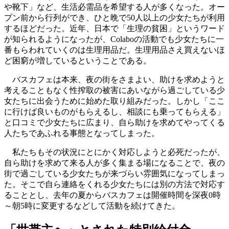
や靴下」など、生活必需品を希望する人が多くなった。オー
プン前から行列ができ、ひと晩で50人以上の少女たちが利用
するほどだった。近年、日本で「生理の貧困」というワード
が知られるようになったが、Colaboの活動でも少女たちに一
番もらわれていくのは生理用品だ。生理用品さえ買えないほ
ど困窮が増しているということである。
バスカフェは本来、夜の街をさまよい、助けを求めようと
考えることもなく性搾取の被害にあいながら過ごしている少
女たちに出会うために始めた取り組みだった。しかし「ここ
に行けば良いものがもらえるし、相談にも乗ってもらえる」
と口コミで少女たちに広まり、自ら助けを求めてやってくる
人たちであふれる事態となってしまった。
私たちもその状況にとにかく対応しようと必死だったが、
自ら助けを求めて来る人が多く集まる場になることで、夜の
街で過ごしている少女たちが来づらい雰囲気になってしまっ
た。そこで自ら連絡をくれる少女たちには別の方法で対応す
ることとし、去年の夏からバスカフェは開催時間を深夜0時
～朝5時に変更するなどして活動を続けてきた。