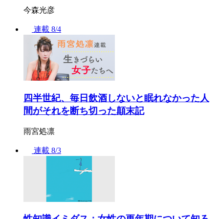
今森光彦
連載
8/4
四半世紀、毎日飲酒しないと眠れなかった人
間がそれを断ち切った顛末記
雨宮処凛
連載
8/3
性知識イミダス：女性の更年期について知ろ