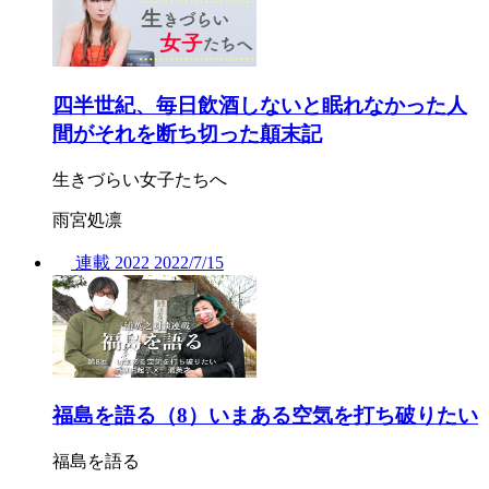
四半世紀、毎日飲酒しないと眠れなかった人
間がそれを断ち切った顛末記
生きづらい女子たちへ
雨宮処凛
連載
2022
2022/
7/15
福島を語る（8）いまある空気を打ち破りたい
福島を語る