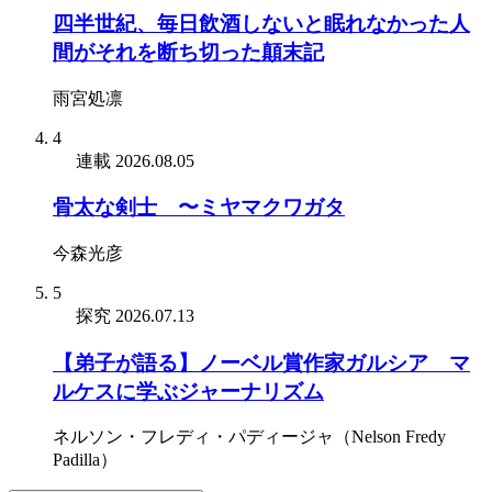
四半世紀、毎日飲酒しないと眠れなかった人
間がそれを断ち切った顛末記
雨宮処凛
4
連載
2026.08.05
骨太な剣士 〜ミヤマクワガタ
今森光彦
5
探究
2026.07.13
【弟子が語る】ノーベル賞作家ガルシア゠マ
ルケスに学ぶジャーナリズム
ネルソン・フレディ・パディージャ（Nelson Fredy
Padilla）