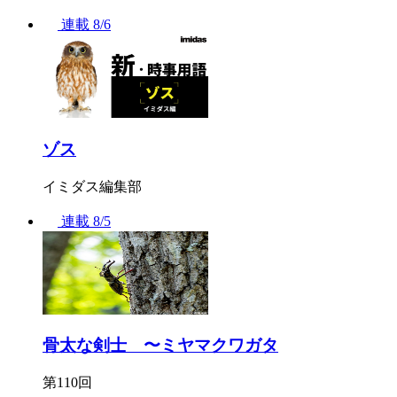
連載
8/6
ゾス
イミダス編集部
連載
8/5
骨太な剣士 〜ミヤマクワガタ
第110回