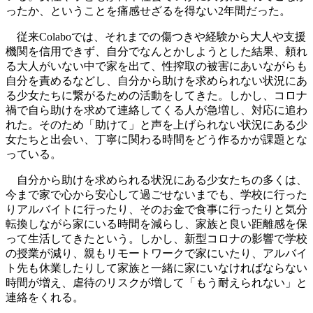
ったか、ということを痛感せざるを得ない2年間だった。
従来Colaboでは、それまでの傷つきや経験から大人や支援
機関を信用できず、自分でなんとかしようとした結果、頼れ
る大人がいない中で家を出て、性搾取の被害にあいながらも
自分を責めるなどし、自分から助けを求められない状況にあ
る少女たちに繋がるための活動をしてきた。しかし、コロナ
禍で自ら助けを求めて連絡してくる人が急増し、対応に追わ
れた。そのため「助けて」と声を上げられない状況にある少
女たちと出会い、丁寧に関わる時間をどう作るかが課題とな
っている。
自分から助けを求められる状況にある少女たちの多くは、
今まで家で心から安心して過ごせないまでも、学校に行った
りアルバイトに行ったり、そのお金で食事に行ったりと気分
転換しながら家にいる時間を減らし、家族と良い距離感を保
って生活してきたという。しかし、新型コロナの影響で学校
の授業が減り、親もリモートワークで家にいたり、アルバイ
ト先も休業したりして家族と一緒に家にいなければならない
時間が増え、虐待のリスクが増して「もう耐えられない」と
連絡をくれる。