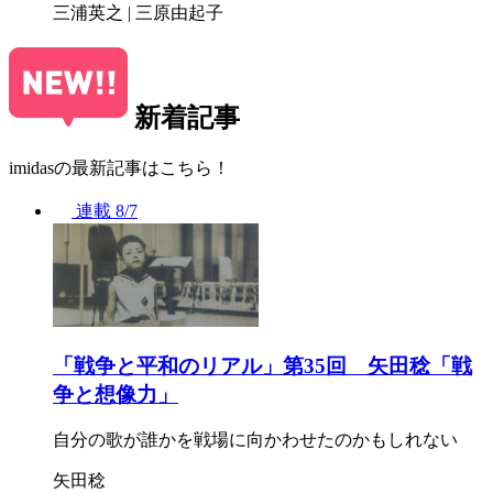
三浦英之 | 三原由起子
新着記事
imidasの最新記事はこちら！
連載
8/7
「戦争と平和のリアル」第35回 矢田稔「戦
争と想像力」
自分の歌が誰かを戦場に向かわせたのかもしれない
矢田稔