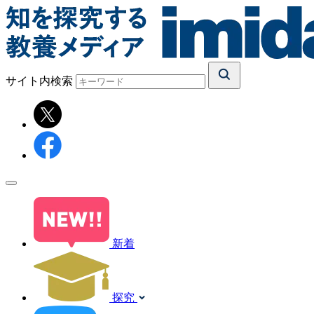
サイト内検索
新着
探究