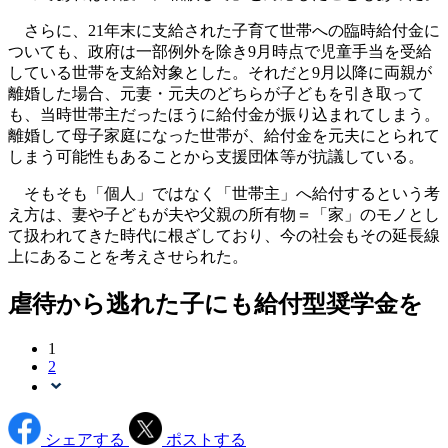
さらに、21年末に支給された子育て世帯への臨時給付金に
ついても、政府は一部例外を除き9月時点で児童手当を受給
している世帯を支給対象とした。それだと9月以降に両親が
離婚した場合、元妻・元夫のどちらが子どもを引き取って
も、当時世帯主だったほうに給付金が振り込まれてしまう。
離婚して母子家庭になった世帯が、給付金を元夫にとられて
しまう可能性もあることから支援団体等が抗議している。
そもそも「個人」ではなく「世帯主」へ給付するという考
え方は、妻や子どもが夫や父親の所有物＝「家」のモノとし
て扱われてきた時代に根ざしており、今の社会もその延長線
上にあることを考えさせられた。
虐待から逃れた子にも給付型奨学金を
1
2
シェアする
ポストする