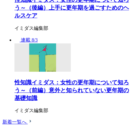
う～（後編）上手に更年期を過ごすためのヘ
ルスケア
イミダス編集部
連載
8/3
性知識イミダス：女性の更年期について知ろ
う～（前編）意外と知られていない更年期の
基礎知識
イミダス編集部
新着一覧へ